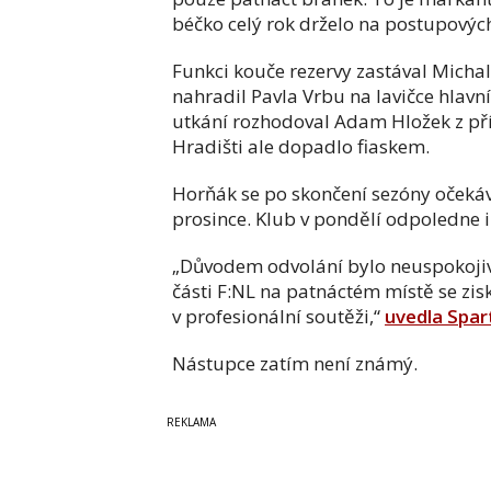
béčko celý rok drželo na postupovýc
Funkci kouče rezervy zastával Micha
nahradil Pavla Vrbu na lavičce hlavn
utkání rozhodoval Adam Hložek z p
Hradišti ale dopadlo fiaskem.
Horňák se po skončení sezóny očekáv
prosince. Klub v pondělí odpoledne i
„Důvodem odvolání bylo neuspokojivé
části F:NL na patnáctém místě se zi
v profesionální soutěži,“
uvedla Spar
Nástupce zatím není známý.