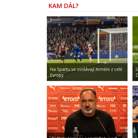
KAM DÁL?
Na Spartu se svolávají Arméni z celé
S
Evropy
D