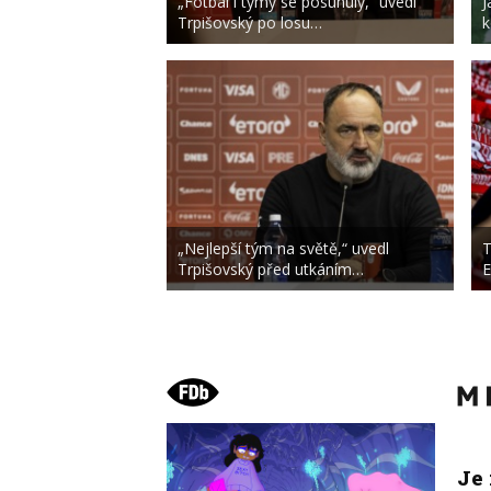
„Fotbal i týmy se posunuly,“ uvedl
J
Trpišovský po losu…
k
„Nejlepší tým na světě,“ uvedl
T
Trpišovský před utkáním…
E
Je