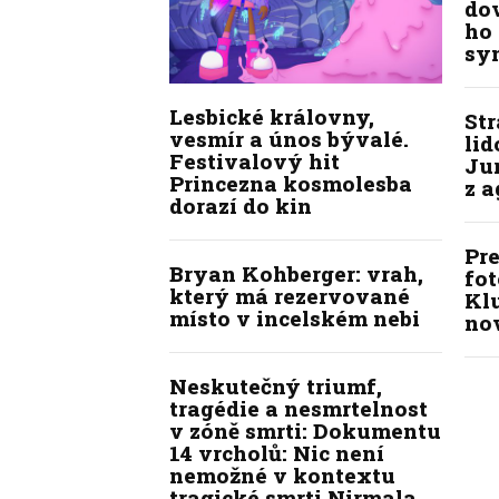
do
ho 
sy
Lesbické královny,
St
vesmír a únos bývalé.
lid
Festivalový hit
Jur
Princezna kosmolesba
z 
dorazí do kin
Pre
Bryan Kohberger: vrah,
fot
který má rezervované
Kl
místo v incelském nebi
no
Neskutečný triumf,
tragédie a nesmrtelnost
v zóně smrti: Dokumentu
14 vrcholů: Nic není
nemožné v kontextu
tragické smrti Nirmala