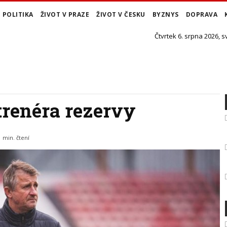
POLITIKA
ŽIVOT V PRAZE
ŽIVOT V ČESKU
BYZNYS
DOPRAVA
Čtvrtek 6. srpna 2026, s
trenéra rezervy
1 min. čtení