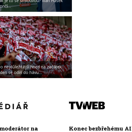
ak je to se smlouvou? Ivan Hašek
ončí…
o nejdůležitější hned na začátek.
den se oděl do hávu…
 moderátor na
Konec bezbřehému AI