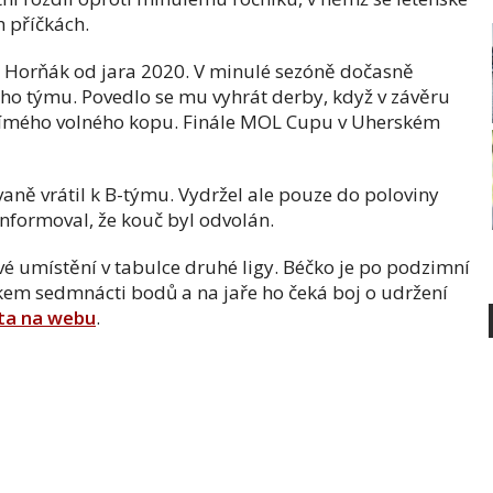
h příčkách.
l Horňák od jara 2020. V minulé sezóně dočasně
ího týmu. Povedlo se mu vyhrát derby, když v závěru
římého volného kopu. Finále MOL Cupu v Uherském
aně vrátil k B-týmu. Vydržel ale pouze do poloviny
nformoval, že kouč byl odvolán.
 umístění v tabulce druhé ligy. Béčko je po podzimní
skem sedmnácti bodů a na jaře ho čeká boj o udržení
ta na webu
.