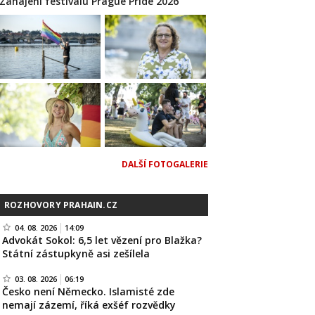
Zahájení festivalu Prague Pride 2026
DALŠÍ FOTOGALERIE
ROZHOVORY PRAHAIN.CZ
04. 08. 2026
14:09
Advokát Sokol: 6,5 let vězení pro Blažka?
Státní zástupkyně asi zešílela
03. 08. 2026
06:19
Česko není Německo. Islamisté zde
nemají zázemí, říká exšéf rozvědky