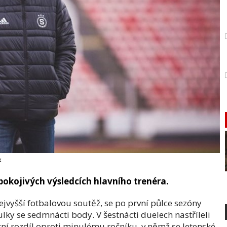
k
okojivých výsledcích hlavního trenéra.
ejvyšší fotbalovou soutěž, se po první půlce sezóny
ky se sedmnácti body. V šestnácti duelech nastříleli
ní rozdíl oproti minulému ročníku, v němž se letenské