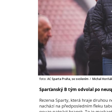
foto:
AC Sparta Praha, se svolením
/
Michal Horňá
Sparťanský B tým odvolal po neusp
Rezerva Sparty, která hraje druhou n
nachází na předposledním fleku tabul
pouze patnáct branek. To je markant