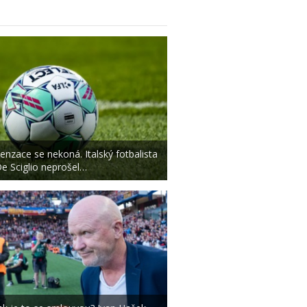
enzace se nekoná. Italský fotbalista
e Sciglio neprošel…