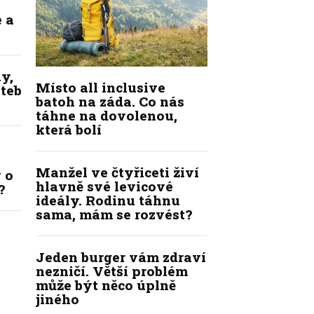
 a
y,
Místo all inclusive
ateb
batoh na záda. Co nás
táhne na dovolenou,
která bolí
Manžel ve čtyřiceti živí
 o
hlavně své levicové
?
ideály. Rodinu táhnu
sama, mám se rozvést?
Jeden burger vám zdraví
nezničí. Větší problém
může být něco úplně
jiného