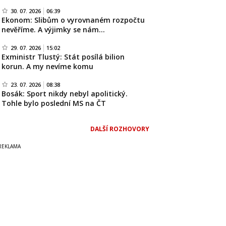
30. 07. 2026
06:39
Ekonom: Slibům o vyrovnaném rozpočtu
nevěříme. A výjimky se nám…
29. 07. 2026
15:02
Exministr Tlustý: Stát posílá bilion
korun. A my nevíme komu
23. 07. 2026
08:38
Bosák: Sport nikdy nebyl apolitický.
Tohle bylo poslední MS na ČT
DALŠÍ ROZHOVORY