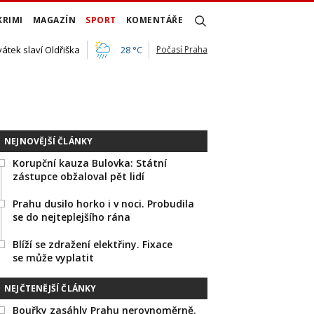
KRIMI
MAGAZÍN
SPORT
KOMENTÁŘE
vátek slaví Oldřiška
28 °C
Počasí Praha
NEJNOVĚJŠÍ ČLÁNKY
Korupční kauza Bulovka: Státní
zástupce obžaloval pět lidí
Prahu dusilo horko i v noci. Probudila
se do nejteplejšího rána
Blíží se zdražení elektřiny. Fixace
se může vyplatit
NEJČTENĚJŠÍ ČLÁNKY
Bouřky zasáhly Prahu nerovnoměrně.