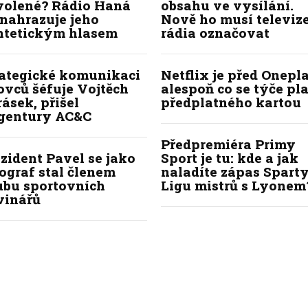
volené? Rádio Haná
obsahu ve vysílání.
nahrazuje jeho
Nově ho musí televize
ntetickým hlasem
rádia označovat
rategické komunikaci
Netflix je před Onepla
ovců šéfuje Vojtěch
alespoň co se týče pl
ásek, přišel
předplatného kartou
agentury AC&C
Předpremiéra Primy
zident Pavel se jako
Sport je tu: kde a jak
ograf stal členem
naladíte zápas Sparty
ubu sportovních
Ligu mistrů s Lyonem
vinářů