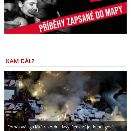
KAM DÁL?
Fotbalová liga láká rekordní davy. Senzací je druholigové…