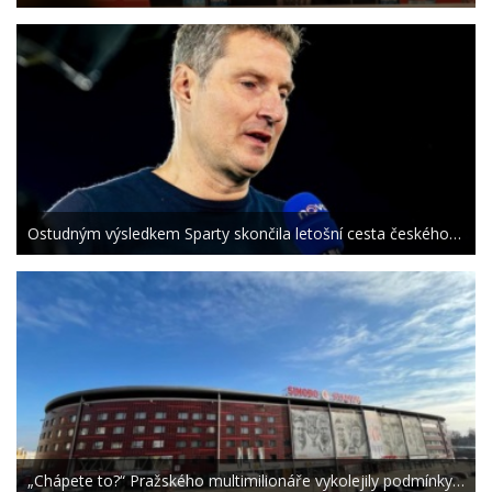
Ostudným výsledkem Sparty skončila letošní cesta českého…
„Chápete to?“ Pražského multimilionáře vykolejily podmínky…