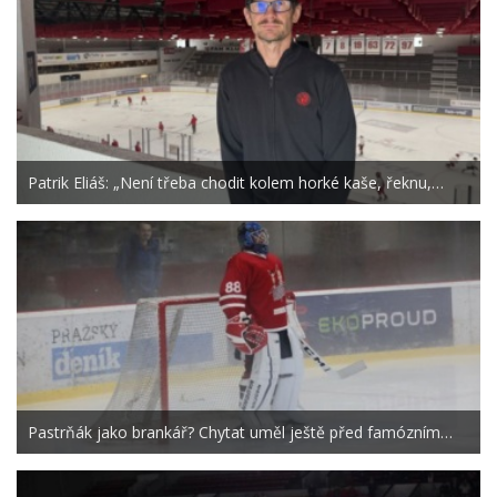
Patrik Eliáš: „Není třeba chodit kolem horké kaše, řeknu,…
Pastrňák jako brankář? Chytat uměl ještě před famózním…