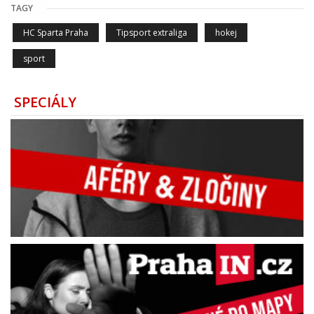
TAGY
HC Sparta Praha
Tipsport extraliga
hokej
sport
SPECIÁLY