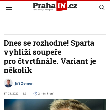
Dnes se rozhodne! Sparta
vyhlíží soupeře
pro čtvrtfinále. Variant je
několik
Jiří Zemen
17. 03. 2022
16:21
2 min. čtení