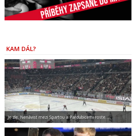
KAM DÁL?
Je zle. Nenávist mezi Spartou a Pardubicemi roste…