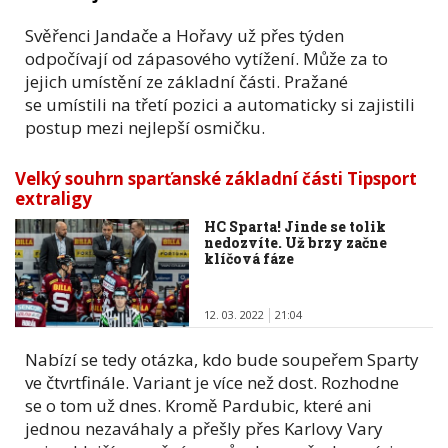
Svěřenci Jandače a Hořavy už přes týden
odpočívají od zápasového vytížení. Může za to
jejich umístění ze základní části. Pražané
se umístili na třetí pozici a automaticky si zajistili
postup mezi nejlepší osmičku.
Velký souhrn sparťanské základní části Tipsport
extraligy
HC Sparta! Jinde se tolik
nedozvíte. Už brzy začne
klíčová fáze
12. 03. 2022
21:04
Nabízí se tedy otázka, kdo bude soupeřem Sparty
ve čtvrtfinále. Variant je více než dost. Rozhodne
se o tom už dnes. Kromě Pardubic, které ani
jednou nezaváhaly a přešly přes Karlovy Vary