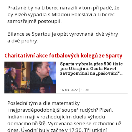
Pražané by na Liberec narazili v tom případě, že
by Plzeň vypadla s Mladou Boleslaví a Liberec
samozřejmě postoupil.
Bilance se Spartou je opět vyrovnaná, dvě výhry
a dvě prohry.
Charitativní akce fotbalových kolegů ze Sparty
Sparta vybrala přes 500 tisíc
pro Ukrajinu. Gusta Havel
zavzpomínal na „pašování“…
16. 03. 2022
19:36
Poslední tým a dle matematiky
i nejpravděpodobnější soupeř rudých? Plzeň.
Indiáni mají v rozhodujícím duelu výhodu
domácího hřiště. Vyrovnaná série se rozhodne už
dnes. Úvodní buly začne v 17:30. Tři utkání