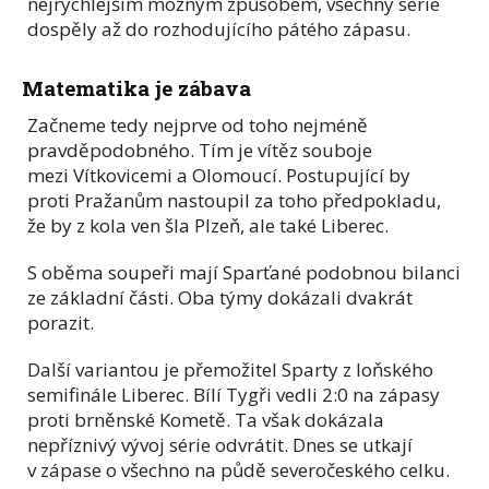
nejrychlejším možným způsobem, všechny série
dospěly až do rozhodujícího pátého zápasu.
Matematika je zábava
Začneme tedy nejprve od toho nejméně
pravděpodobného. Tím je vítěz souboje
mezi Vítkovicemi a Olomoucí. Postupující by
proti Pražanům nastoupil za toho předpokladu,
že by z kola ven šla Plzeň, ale také Liberec.
S oběma soupeři mají Sparťané podobnou bilanci
ze základní části. Oba týmy dokázali dvakrát
porazit.
Další variantou je přemožitel Sparty z loňského
semifinále Liberec. Bílí Tygři vedli 2:0 na zápasy
proti brněnské Kometě. Ta však dokázala
nepříznivý vývoj série odvrátit. Dnes se utkají
v zápase o všechno na půdě severočeského celku.