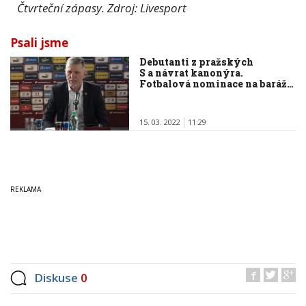
Čtvrteční zápasy. Zdroj: Livesport
Psali jsme
Debutanti z pražských
S a návrat kanonýra.
Fotbalová nominace na baráž…
15. 03. 2022
11:29
Diskuse
0