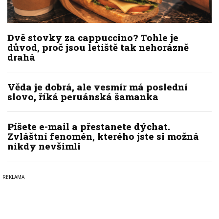
Dvě stovky za cappuccino? Tohle je
důvod, proč jsou letiště tak nehorázně
drahá
Věda je dobrá, ale vesmír má poslední
slovo, říká peruánská šamanka
Píšete e-mail a přestanete dýchat.
Zvláštní fenomén, kterého jste si možná
nikdy nevšimli