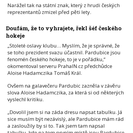
Narážel tak na státní znak, který z hrudi českých
reprezentantů zmizel před pěti lety.
Doufám, že to vyhrajete, řekl šéf českého
hokeje
„Stoleté oslavy klubu… Myslím, že je správné, že
se toho prezident svazu účastnil. Pardubice jsou
fenomén českého hokeje, to je v pořádku,“
okomentoval serveru PrahaIN.cz předchůdce
Aloise Hadamczika Tomáš Král.
Ovšem na galavečeru Pardubic zazněla v závěru
slova Aloise Hadamczika, za která si od některých
vyslechl kritiku.
„Dovolil jsem si na záda dresu napsat tabulku. Já
sice musím být nezávislý, ale Pardubice mám rád
a zasloužily by si to. Tak jsem tam napsal
tabulku, kde na tom prvním místě jsou Pardubice.