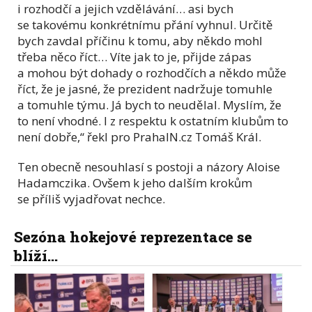
i rozhodčí a jejich vzdělávání… asi bych
se takovému konkrétnímu přání vyhnul. Určitě
bych zavdal příčinu k tomu, aby někdo mohl
třeba něco říct… Víte jak to je, přijde zápas
a mohou být dohady o rozhodčích a někdo může
říct, že je jasné, že prezident nadržuje tomuhle
a tomuhle týmu. Já bych to neudělal. Myslím, že
to není vhodné. I z respektu k ostatním klubům to
není dobře,“ řekl pro PrahaIN.cz Tomáš Král.
Ten obecně nesouhlasí s postoji a názory Aloise
Hadamczika. Ovšem k jeho dalším krokům
se příliš vyjadřovat nechce.
Sezóna hokejové reprezentace se
blíží...