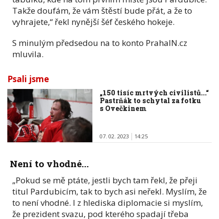
Takže doufám, že vám štěstí bude přát, a že to
vyhrajete,“ řekl nynější šéf českého hokeje.
S minulým předsedou na to konto PrahaIN.cz
mluvila.
Psali jsme
„150 tisíc mrtvých civilistů...“
Pastrňák to schytal za fotku
s Ovečkinem
07. 02. 2023
14:25
Není to vhodné...
„Pokud se mě ptáte, jestli bych tam řekl, že přeji
titul Pardubicím, tak to bych asi neřekl. Myslím, že
to není vhodné. I z hlediska diplomacie si myslím,
že prezident svazu, pod kterého spadají třeba