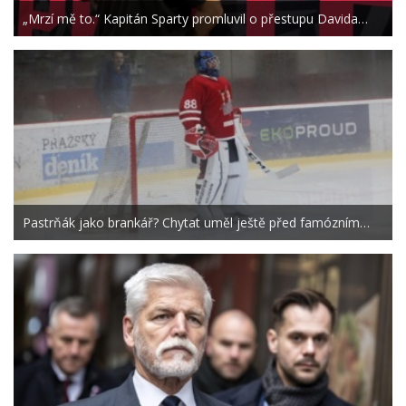
„Mrzí mě to.“ Kapitán Sparty promluvil o přestupu Davida…
Pastrňák jako brankář? Chytat uměl ještě před famózním…