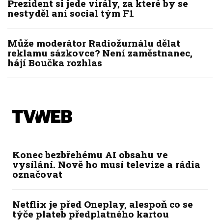
Prezident si jede virály, za které by se
nestyděl ani social tým F1
Může moderátor Radiožurnálu dělat
reklamu sázkovce? Není zaměstnanec,
hájí Boučka rozhlas
Konec bezbřehému AI obsahu ve
vysílání. Nově ho musí televize a rádia
označovat
Netflix je před Oneplay, alespoň co se
týče plateb předplatného kartou