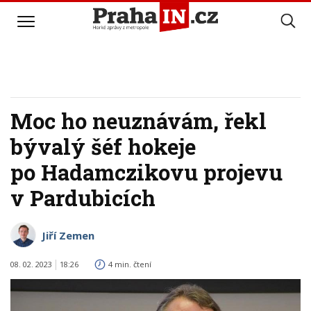
Moc ho neuznávám, řekl
bývalý šéf hokeje
po Hadamczikovu projevu
v Pardubicích
Jiří Zemen
08. 02. 2023
18:26
4 min. čtení