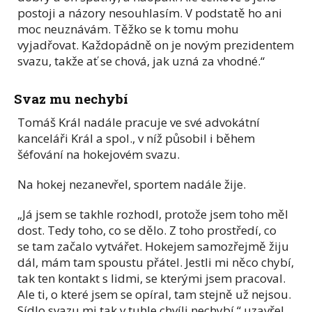
postoji a názory nesouhlasím. V podstatě ho ani
moc neuznávám. Těžko se k tomu mohu
vyjadřovat. Každopádně on je novým prezidentem
svazu, takže ať se chová, jak uzná za vhodné.“
Svaz mu nechybí
Tomáš Král nadále pracuje ve své advokátní
kanceláři Král a spol., v níž působil i během
šéfování na hokejovém svazu.
Na hokej nezanevřel, sportem nadále žije.
„Já jsem se takhle rozhodl, protože jsem toho měl
dost. Tedy toho, co se dělo. Z toho prostředí, co
se tam začalo vytvářet. Hokejem samozřejmě žiju
dál, mám tam spoustu přátel. Jestli mi něco chybí,
tak ten kontakt s lidmi, se kterými jsem pracoval.
Ale ti, o které jsem se opíral, tam stejně už nejsou.
Sídlo svazu mi tak v tuhle chvíli nechybí,“ uzavřel