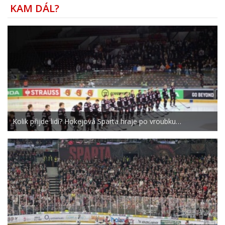
KAM DÁL?
Kolik přijde lidí? Hokejová Sparta hraje po vroubku…