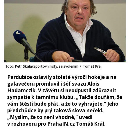
foto:
Petr Skála/Sportovní listy, se svolením
/
Tomáš Král
Pardubice oslavily stoleté výročí hokeje a na
galavečeru promluvil i šéf svazu Alois
Hadamczik. V závěru si neodpustil zdůraznit
sympatie k tamnímu klubu. „Takže doufám, že
vám štěstí bude přát, a že to vyhrajete.“ Jeho
předchůdce by prý taková slova neřekl.
„Myslím, že to není vhodné,“ uvedl
v rozhovoru pro PrahaIN.cz Tomáš Král.