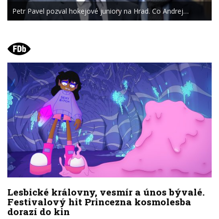
Petr Pavel pozval hokejové juniory na Hrad. Co Andrej…
Lesbické královny, vesmír a únos bývalé.
Festivalový hit Princezna kosmolesba
dorazí do kin