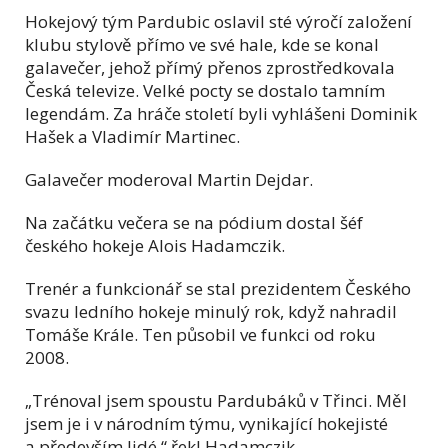
Hokejový tým Pardubic oslavil sté výročí založení
klubu stylově přímo ve své hale, kde se konal
galavečer, jehož přímý přenos zprostředkovala
Česká televize. Velké pocty se dostalo tamním
legendám. Za hráče století byli vyhlášeni Dominik
Hašek a Vladimír Martinec.
Galavečer moderoval Martin Dejdar.
Na začátku večera se na pódium dostal šéf
českého hokeje Alois Hadamczik.
Trenér a funkcionář se stal prezidentem Českého
svazu ledního hokeje minulý rok, když nahradil
Tomáše Krále. Ten působil ve funkci od roku
2008.
„Trénoval jsem spoustu Pardubáků v Třinci. Měl
jsem je i v národním týmu, vynikající hokejisté
a především lidé,“ řekl Hadamczik.