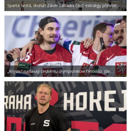
Sparta šestá, druhá? Závěr základní části extraligy přinese…
„Kryso,“ nadávají českému olympionikovi fanoušci. Jde…