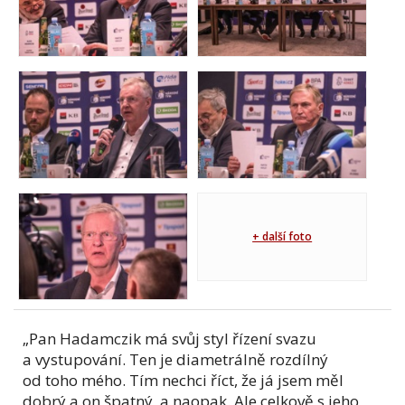
+ další foto
„Pan Hadamczik má svůj styl řízení svazu
a vystupování. Ten je diametrálně rozdílný
od toho mého. Tím nechci říct, že já jsem měl
dobrý a on špatný, a naopak. Ale celkově s jeho