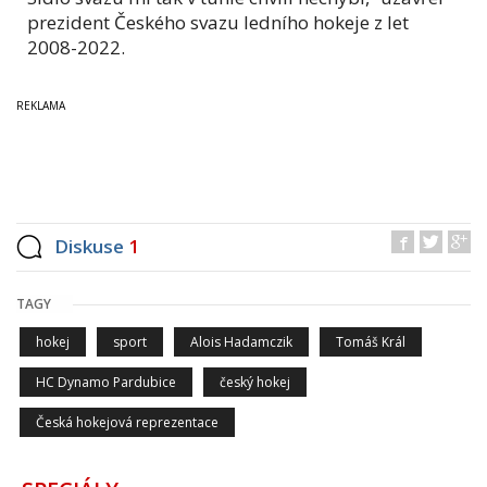
prezident Českého svazu ledního hokeje z let
2008-2022.
Diskuse
1
TAGY
hokej
sport
Alois Hadamczik
Tomáš Král
HC Dynamo Pardubice
český hokej
Česká hokejová reprezentace