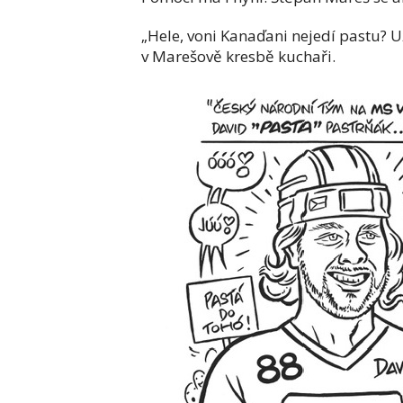
„Hele, voni Kanaďani nejedí pastu? Už
v Marešově kresbě kuchaři.