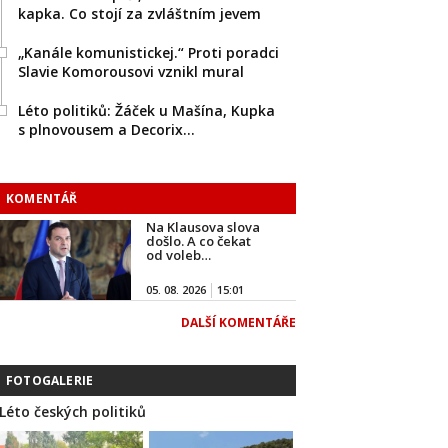
kapka. Co stojí za zvláštním jevem
„Kanále komunistickej.“ Proti poradci
Slavie Komorousovi vznikl mural
Léto politiků: Žáček u Mašína, Kupka
s plnovousem a Decorix…
KOMENTÁŘ
Na Klausova slova
došlo. A co čekat
od voleb…
05. 08. 2026
15:01
DALŠÍ KOMENTÁŘE
FOTOGALERIE
Léto českých politiků