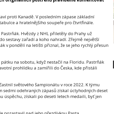
ostaví proti Kanadě. V posledním zápase základní
abulce a hratelnějšího soupeře pro čtvrtfinále.
 Pastrňák. Hvězdy z NHL přiletěly do Prahy už
 do sestavy zařadí a koho nahradí. Zřejmě největší
v pondělí na letišti přiznal, že se jeho rychlý přesun
z pátku na sobotu, když nestačil na Floridu. Pastrňák
votní prohlídku a zamířili do Česka, kde přistáli
účastnil světového šampionátu v roce 2022. K týmu
em sedmi odehraných zápasů získal úctyhodných deset
 úspěchu, získali po deseti letech medaili, byť jen
e pozastavil nad jeho přezdívkou Pasta.