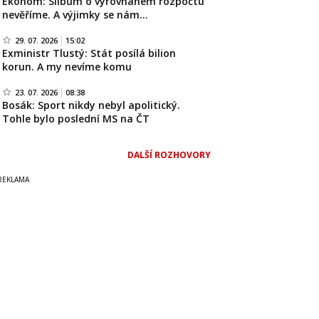
Ekonom: Slibům o vyrovnaném rozpočtu
nevěříme. A výjimky se nám…
29. 07. 2026
15:02
Exministr Tlustý: Stát posílá bilion
korun. A my nevíme komu
23. 07. 2026
08:38
Bosák: Sport nikdy nebyl apolitický.
Tohle bylo poslední MS na ČT
DALŠÍ ROZHOVORY