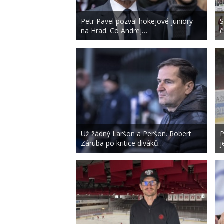
Petr Pavel pozval hokejové juniory
S
na Hrad. Co Andrej…
č
Už žádný Laršon a Peršon. Robert
P
Záruba po kritice diváků…
j