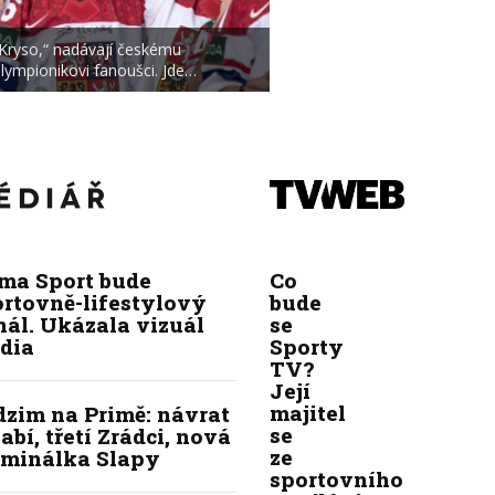
Kryso,“ nadávají českému
lympionikovi fanoušci. Jde…
ima Sport bude
Co
ortovně-lifestylový
bude
ál. Ukázala vizuál
se
dia
Sporty
TV?
Její
majitel
dzim na Primě: návrat
se
abí, třetí Zrádci, nová
ze
iminálka Slapy
sportovního