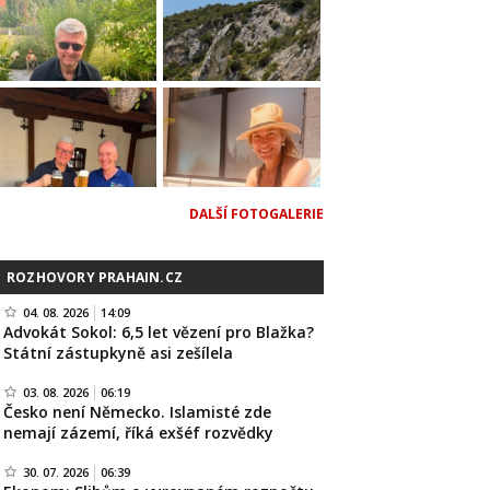
DALŠÍ FOTOGALERIE
ROZHOVORY PRAHAIN.CZ
04. 08. 2026
14:09
Advokát Sokol: 6,5 let vězení pro Blažka?
Státní zástupkyně asi zešílela
03. 08. 2026
06:19
Česko není Německo. Islamisté zde
nemají zázemí, říká exšéf rozvědky
30. 07. 2026
06:39