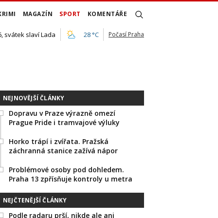
KRIMI
MAGAZÍN
SPORT
KOMENTÁŘE
, svátek slaví Lada
28 °C
Počasí Praha
NEJNOVĚJŠÍ ČLÁNKY
Dopravu v Praze výrazně omezí
Prague Pride i tramvajové výluky
Horko trápí i zvířata. Pražská
záchranná stanice zažívá nápor
Problémové osoby pod dohledem.
Praha 13 zpřísňuje kontroly u metra
NEJČTENĚJŠÍ ČLÁNKY
Podle radaru prší, nikde ale ani