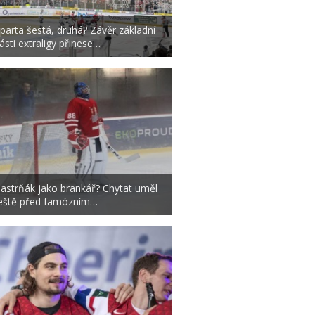
parta šestá, druhá? Závěr základní
ásti extraligy přinese…
astrňák jako brankář? Chytat uměl
eště před famózním…