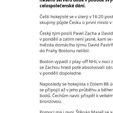
celospolečenské dění.
Čeští hokejisté se v úterý v 16:20 p
skupiny půjde Česku o první místo v t
Český tým posílí Pavel Zacha a David
v pondělí a zatím není jasné, kam se
hvězda domácího týmu David Pastrňák 
do Prahy Bostonu nelíbil.
Boston vypadl z play-off NHL v noci 
se Zachou hned poté absolvovali zdra
v pondělí dopoledne.
Naposledy se hokejista s číslem 88 
se připojil až v jeho průběhu a běh
bodů. Čechům navíc přispěl k velkému
bronzovou.
Pomoci má i nyní. Štěpán Mareš se al