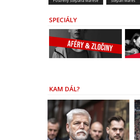
Postřehy Štěpána Mareše
Štěpán Mareš
SPECIÁLY
KAM DÁL?