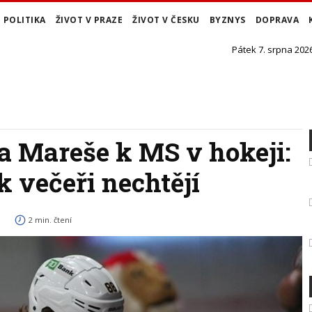
POLITIKA
ŽIVOT V PRAZE
ŽIVOT V ČESKU
BYZNYS
DOPRAVA
Pátek 7. srpna 2026
a Mareše k MS v hokeji:
 večeři nechtějí
2 min. čtení