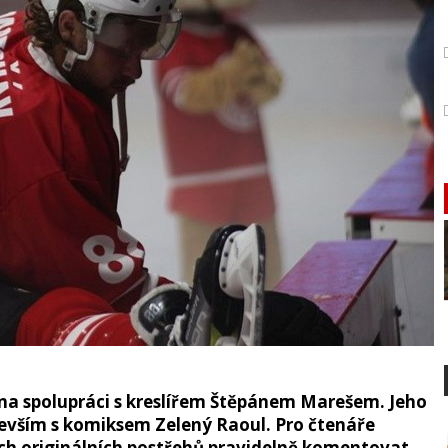
 na spolupráci s kreslířem Štěpánem Marešem. Jeho
devším s komiksem Zelený Raoul. Pro čtenáře
ch originálních postřehů pravidelně komentovat