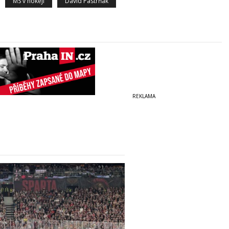
MS v hokeji
David Pastrňák