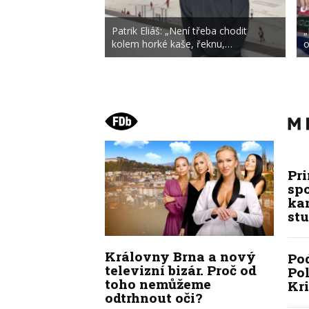
Patrik Eliáš: „Není třeba chodit
„
kolem horké kaše, řeknu,…
o
Pr
sp
kan
stu
Královny Brna a nový
Po
televizní bizár. Proč od
Pol
toho nemůžeme
Kr
odtrhnout oči?