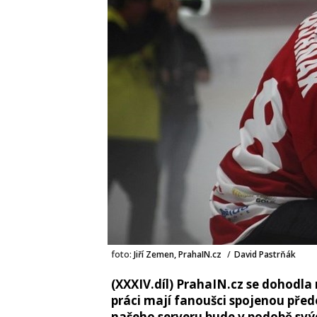
foto:
Jiří Zemen, PrahaIN.cz
/
David Pastrňák
(XXXIV.díl) PrahaIN.cz se dohodla
práci mají fanoušci spojenou pře
našeho serveru bude v podobě svý