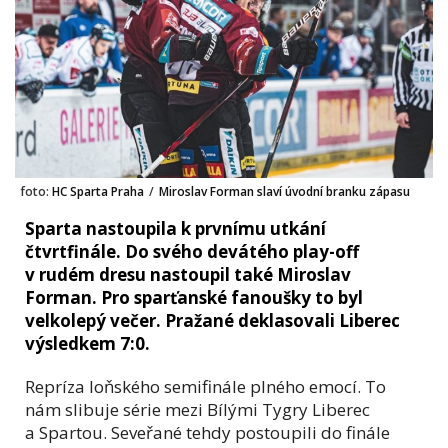
foto:
HC Sparta Praha
/
Miroslav Forman slaví úvodní branku zápasu
Sparta nastoupila k prvnímu utkání
čtvrtfinále. Do svého devátého play-off
v rudém dresu nastoupil také Miroslav
Forman. Pro sparťanské fanoušky to byl
velkolepý večer. Pražané deklasovali Liberec
výsledkem 7:0.
Repríza loňského semifinále plného emocí. To
nám slibuje série mezi Bílými Tygry Liberec
a Spartou. Seveřané tehdy postoupili do finále