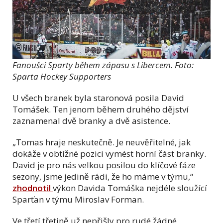
Fanoušci Sparty během zápasu s Libercem. Foto:
Sparta Hockey Supporters
U všech branek byla staronová posila David
Tomášek. Ten jenom během druhého dějství
zaznamenal dvě branky a dvě asistence.
„Tomas hraje neskutečně. Je neuvěřitelné, jak
dokáže v obtížné pozici vymést horní část branky.
David je pro nás velkou posilou do klíčové fáze
sezony, jsme jedině rádi, že ho máme v týmu,“
zhodnotil
výkon Davida Tomáška nejdéle sloužící
Sparťan v týmu Miroslav Forman.
Ve třetí třetině už nepřišly pro rudé žádné