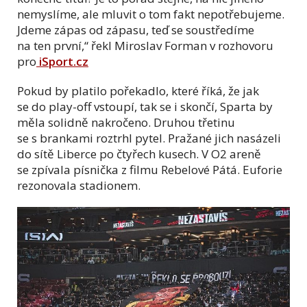
nemyslíme, ale mluvit o tom fakt nepotřebujeme.
Jdeme zápas od zápasu, teď se soustředíme
na ten první,“ řekl Miroslav Forman v rozhovoru
pro
iSport.cz
Pokud by platilo pořekadlo, které říká, že jak
se do play-off vstoupí, tak se i skončí, Sparta by
měla solidně nakročeno. Druhou třetinu
se s brankami roztrhl pytel. Pražané jich nasázeli
do sítě Liberce po čtyřech kusech. V O2 areně
se zpívala písnička z filmu Rebelové Pátá. Euforie
rezonovala stadionem.