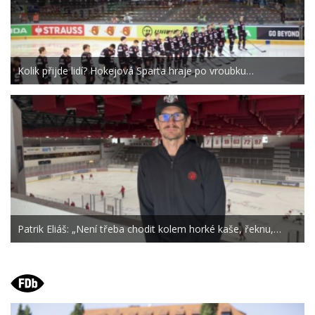
Kolik přijde lidí? Hokejová Sparta hraje po vroubku…
Patrik Eliáš: „Není třeba chodit kolem horké kaše, řeknu,…