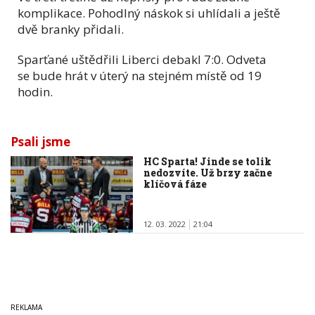
komplikace. Pohodlný náskok si uhlídali a ještě
dvě branky přidali.
Sparťané uštědřili Liberci debakl 7:0. Odveta
se bude hrát v úterý na stejném místě od 19
hodin.
Psali jsme
HC Sparta! Jinde se tolik
nedozvíte. Už brzy začne
klíčová fáze
12. 03. 2022
21:04