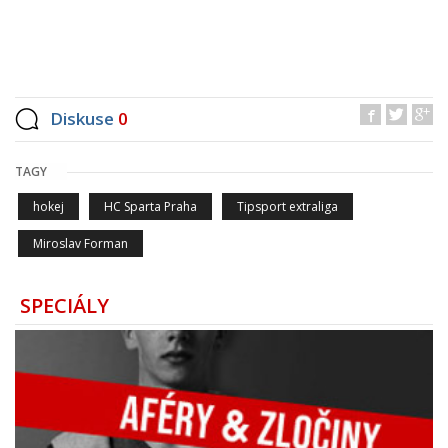
Diskuse
0
TAGY
hokej
HC Sparta Praha
Tipsport extraliga
Miroslav Forman
SPECIÁLY