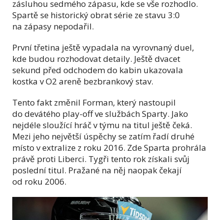
zásluhou sedmého zápasu, kde se vše rozhodlo.
Spartě se historický obrat série ze stavu 3:0
na zápasy nepodařil.
První třetina ještě vypadala na vyrovnaný duel,
kde budou rozhodovat detaily. Ještě dvacet
sekund před odchodem do kabin ukazovala
kostka v O2 areně bezbrankový stav.
Tento fakt změnil Forman, který nastoupil
do devátého play-off ve službách Sparty. Jako
nejdéle sloužící hráč v týmu na titul ještě čeká.
Mezi jeho největší úspěchy se zatím řadí druhé
místo v extralize z roku 2016. Zde Sparta prohrála
právě proti Liberci. Tygři tento rok získali svůj
poslední titul. Pražané na něj naopak čekají
od roku 2006.