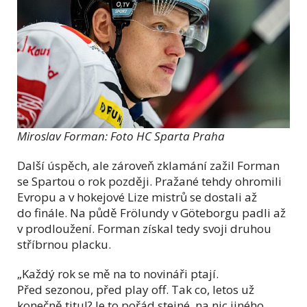
Miroslav Forman: Foto HC Sparta Praha
Další úspěch, ale zároveň zklamání zažil Forman
se Spartou o rok později. Pražané tehdy ohromili
Evropu a v hokejové Lize mistrů se dostali až
do finále. Na půdě Frölundy v Göteborgu padli až
v prodloužení. Forman získal tedy svoji druhou
stříbrnou placku.
„Každý rok se mě na to novináři ptají.
Před sezonou, před play off. Tak co, letos už
konečně titul? Je to pořád stejné, na nic jiného