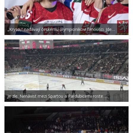
„Kryso,“ nadávají českému olympionikovi fanoušci. Jde…
Je zle. Nenávist mezi Spartou a Pardubicemi roste…