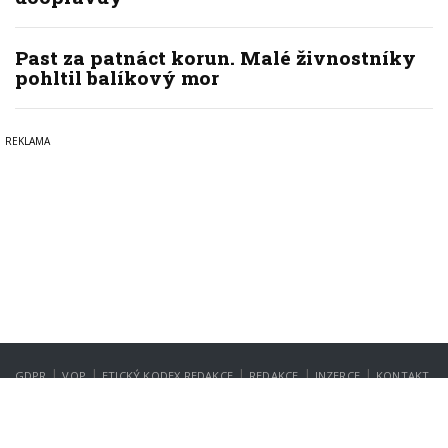
Past za patnáct korun. Malé živnostníky
pohltil balíkový mor
|
|
|
|
|
GDPR
VOP
ETICKÝ KODEX REDAKCE
REDAKCE
INZERCE
KONTAKT
NASTAVENÍ SOUKROMÍ
Copyright © 2022-2026
PrahaIN.cz