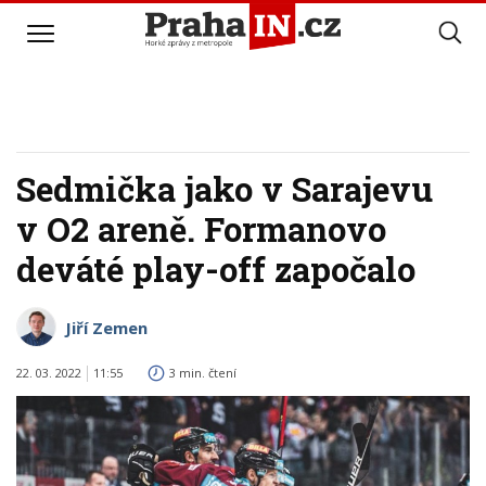
Sedmička jako v Sarajevu
v O2 areně. Formanovo
deváté play-off započalo
Jiří Zemen
22. 03. 2022
11:55
3 min. čtení