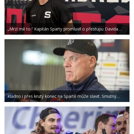
„Mrzí mě to.“ Kapitán Sparty promluvil o přestupu Davida…
Kladno i přes krutý konec na Spartě může slavit. Smutný…