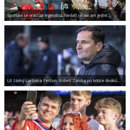
Sparťani se vrací za legendou. Nedaří se ale ani jedné…
Už žádný Laršon a Peršon. Robert Záruba po kritice diváků…