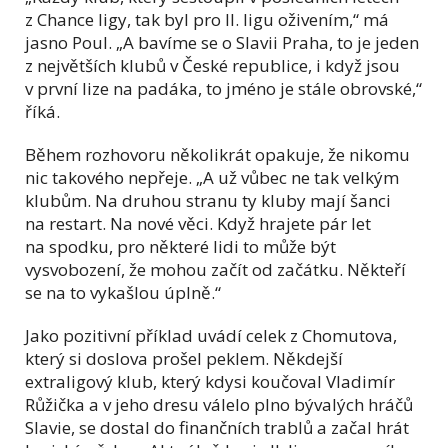
z Chance ligy, tak byl pro II. ligu oživením,“ má
jasno Poul. „A bavíme se o Slavii Praha, to je jeden
z největších klubů v České republice, i když jsou
v první lize na padáka, to jméno je stále obrovské,“
říká.
Během rozhovoru několikrát opakuje, že nikomu
nic takového nepřeje. „A už vůbec ne tak velkým
klubům. Na druhou stranu ty kluby mají šanci
na restart. Na nové věci. Když hrajete pár let
na spodku, pro některé lidi to může být
vysvobození, že mohou začít od začátku. Někteří
se na to vykašlou úplně.“
Jako pozitivní příklad uvádí celek z Chomutova,
který si doslova prošel peklem. Někdejší
extraligový klub, který kdysi koučoval Vladimír
Růžička a v jeho dresu válelo plno bývalých hráčů
Slavie, se dostal do finančních trablů a začal hrát