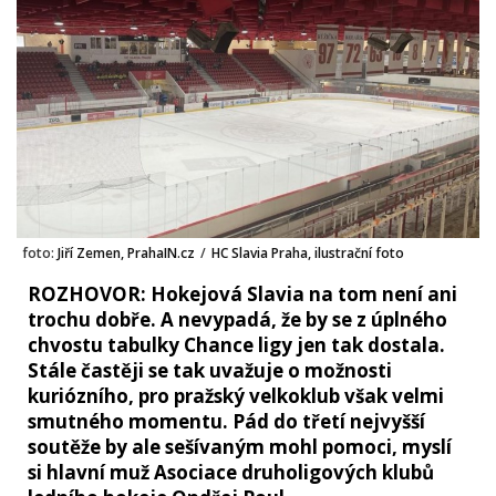
foto:
Jiří Zemen, PrahaIN.cz
/
HC Slavia Praha, ilustrační foto
ROZHOVOR: Hokejová Slavia na tom není ani
trochu dobře. A nevypadá, že by se z úplného
chvostu tabulky Chance ligy jen tak dostala.
Stále častěji se tak uvažuje o možnosti
kuriózního, pro pražský velkoklub však velmi
smutného momentu. Pád do třetí nejvyšší
soutěže by ale sešívaným mohl pomoci, myslí
si hlavní muž Asociace druholigových klubů