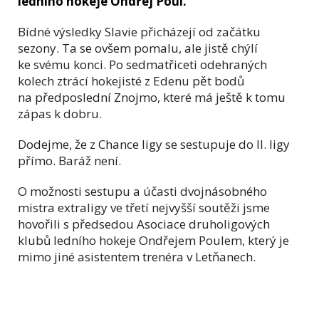
ledního hokeje Ondřej Poul.
Bídné výsledky Slavie přicházejí od začátku
sezony. Ta se ovšem pomalu, ale jistě chýlí
ke svému konci. Po sedmatřiceti odehraných
kolech ztrácí hokejisté z Edenu pět bodů
na předposlední Znojmo, které má ještě k tomu
zápas k dobru.
Dodejme, že z Chance ligy se sestupuje do II. ligy
přímo. Baráž není.
O možnosti sestupu a účasti dvojnásobného
mistra extraligy ve třetí nejvyšší soutěži jsme
hovořili s předsedou Asociace druholigových
klubů ledního hokeje Ondřejem Poulem, který je
mimo jiné asistentem trenéra v Letňanech.