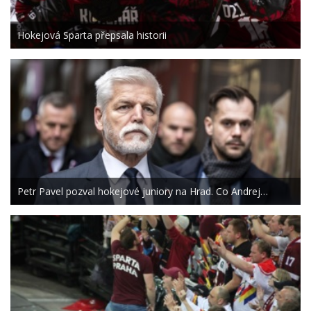
Hokejová Sparta přepsala historii
Petr Pavel pozval hokejové juniory na Hrad. Co Andrej…