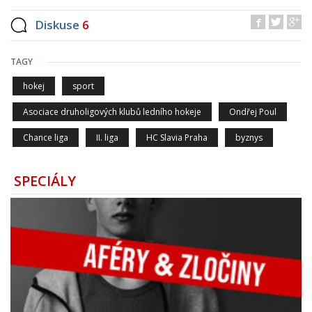
Diskuse
6
TAGY
hokej
sport
Asociace druholigových klubů ledního hokeje
Ondřej Poul
Chance liga
II. liga
HC Slavia Praha
byznys
SPECIÁLY