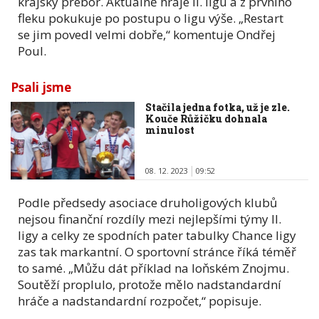
krajský přebor. Aktuálně hraje II. ligu a z prvního
fleku pokukuje po postupu o ligu výše. „Restart
se jim povedl velmi dobře,“ komentuje Ondřej
Poul.
Psali jsme
Stačila jedna fotka, už je zle.
Kouče Růžičku dohnala
minulost
08. 12. 2023
09:52
Podle předsedy asociace druholigových klubů
nejsou finanční rozdíly mezi nejlepšími týmy II.
ligy a celky ze spodních pater tabulky Chance ligy
zas tak markantní. O sportovní stránce říká téměř
to samé. „Můžu dát příklad na loňském Znojmu.
Soutěží proplulo, protože mělo nadstandardní
hráče a nadstandardní rozpočet,“ popisuje.