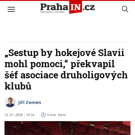
„Sestup by hokejové Slavii
mohl pomoci,“ překvapil
šéf asociace druholigových
klubů
Jiří Zemen
12. 01. 2024
14:16
5 min. čtení