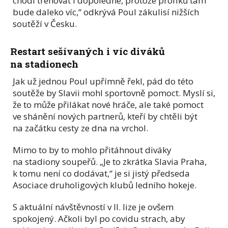
chodí trénovat i dopoledne, protože profíků tam
bude daleko víc,“ odkrývá Poul zákulisí nižších
soutěží v Česku.
Restart sešívaných i víc diváků
na stadionech
Jak už jednou Poul upřímně řekl, pád do této
soutěže by Slavii mohl sportovně pomoct. Myslí si,
že to může přilákat nové hráče, ale také pomoct
ve shánění nových partnerů, kteří by chtěli být
na začátku cesty ze dna na vrchol.
Mimo to by to mohlo přitáhnout diváky
na stadiony soupeřů. „Je to zkrátka Slavia Praha,
k tomu není co dodávat,“ je si jistý předseda
Asociace druholigových klubů ledního hokeje.
S aktuální návštěvností v II. lize je ovšem
spokojený. Ačkoli byl po covidu strach, aby