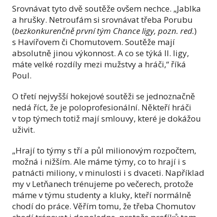
Srovnávat tyto dvě soutěže ovšem nechce. „Jablka
a hrušky. Netroufám si srovnávat třeba Porubu
(
bezkonkurenčně první tým Chance ligy, pozn. red.
)
s Havířovem či Chomutovem. Soutěže mají
absolutně jinou výkonnost. A co se týká II. ligy,
máte velké rozdíly mezi mužstvy a hráči,“ říká
Poul.
O třetí nejvyšší hokejové soutěži se jednoznačně
nedá říct, že je poloprofesionální. Někteří hráči
v top týmech totiž mají smlouvy, které je dokážou
uživit.
„Hrají to týmy s tří a půl milionovým rozpočtem,
možná i nižším. Ale máme týmy, co to hrají i s
patnácti miliony, v minulosti i s dvaceti. Například
my v Letňanech trénujeme po večerech, protože
máme v týmu studenty a kluky, kteří normálně
chodí do práce. Věřím tomu, že třeba Chomutov