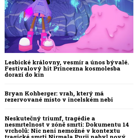
Lesbické královny, vesmír a únos bývalé.
Festivalový hit Princezna kosmolesba
dorazí do kin
Bryan Kohberger: vrah, který má
rezervované místo v incelském nebi
Neskutečný triumf, tragédie a
nesmrtelnost v zóně smrti: Dokumentu 14
vrcholů: Nic není nemožné v kontextu
tragické smrti Nirmala Purji nabyl nový