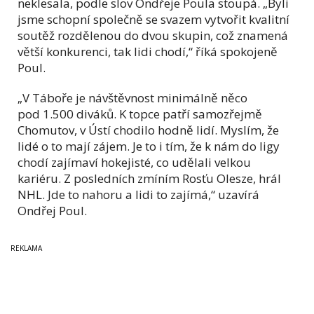
neklesala, podle slov Ondřeje Poula stoupá. „Byli
jsme schopní společně se svazem vytvořit kvalitní
soutěž rozdělenou do dvou skupin, což znamená
větší konkurenci, tak lidi chodí,“ říká spokojeně
Poul.
„V Táboře je návštěvnost minimálně něco
pod 1.500 diváků. K topce patří samozřejmě
Chomutov, v Ústí chodilo hodně lidí. Myslím, že
lidé o to mají zájem. Je to i tím, že k nám do ligy
chodí zajímaví hokejisté, co udělali velkou
kariéru. Z posledních zmíním Rosťu Olesze, hrál
NHL. Jde to nahoru a lidi to zajímá,“ uzavírá
Ondřej Poul.