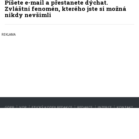
Píšete e-mail a přestanete dýchat.
Zvláštní fenomén, kterého jste si možná
nikdy nevšimli
|
|
|
|
|
GDPR
VOP
ETICKÝ KODEX REDAKCE
REDAKCE
INZERCE
KONTAKT
NASTAVENÍ SOUKROMÍ
Copyright © 2022-2026
PrahaIN.cz