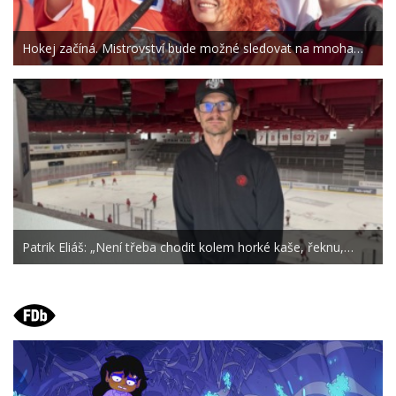
Hokej začíná. Mistrovství bude možné sledovat na mnoha…
Patrik Eliáš: „Není třeba chodit kolem horké kaše, řeknu,…