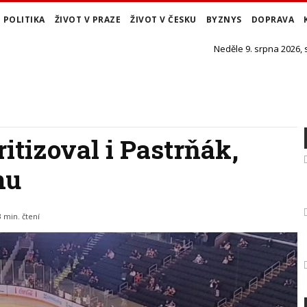
POLITIKA
ŽIVOT V PRAZE
ŽIVOT V ČESKU
BYZNYS
DOPRAVA
Neděle 9. srpna 2026,
itizoval i Pastrňák,
nu
3 min. čtení