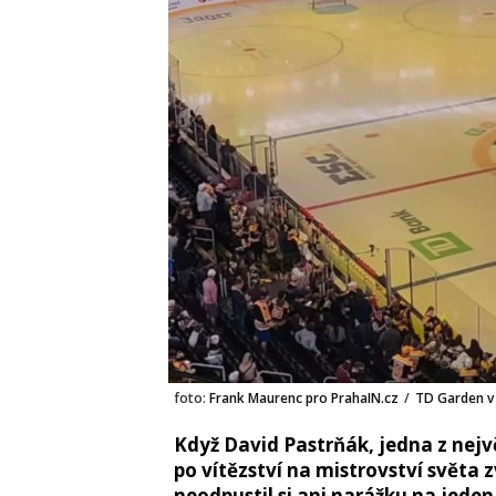
foto:
Frank Maurenc pro PrahaIN.cz
/
TD Garden v
Když David Pastrňák, jedna z nejv
po vítězství na mistrovství světa 
neodpustil si ani narážku na jede