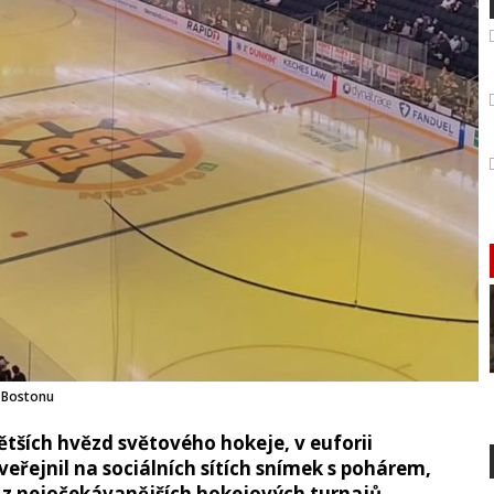
 Bostonu
ětších hvězd světového hokeje, v euforii
zveřejnil na sociálních sítích snímek s pohárem,
n z nejočekávanějších hokejových turnajů