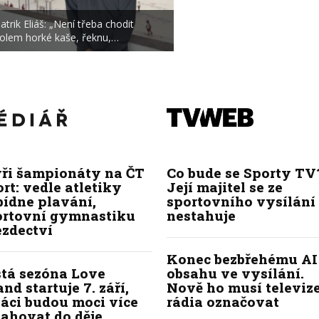
atrik Eliáš: „Není třeba chodit
olem horké kaše, řeknu,…
yři šampionáty na ČT
Co bude se Sporty TV
rt: vedle atletiky
Její majitel se ze
bídne plavání,
sportovního vysílání
ortovní gymnastiku
nestahuje
ezdectví
Konec bezbřehému AI
stá sezóna Love
obsahu ve vysílání.
and startuje 7. září,
Nově ho musí televize
áci budou moci více
rádia označovat
ahovat do děje