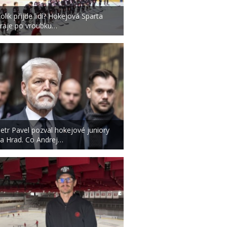
olik přijde lidí? Hokejová Sparta
raje po vroubku…
etr Pavel pozval hokejové juniory
a Hrad. Co Andrej…