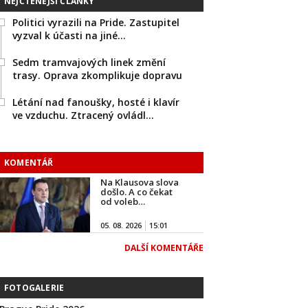
NEJČTENĚJŠÍ ČLÁNKY
Politici vyrazili na Pride. Zastupitel
vyzval k účasti na jiné…
Sedm tramvajových linek změní
trasy. Oprava zkomplikuje dopravu
Létání nad fanoušky, hosté i klavír
ve vzduchu. Ztracený ovládl…
KOMENTÁŘ
Na Klausova slova
došlo. A co čekat
od voleb…
05. 08. 2026
15:01
DALŠÍ KOMENTÁŘE
FOTOGALERIE