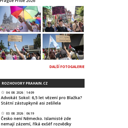
Prague Pride 2026
DALŠÍ FOTOGALERIE
ROZHOVORY PRAHAIN.CZ
04. 08. 2026
14:09
Advokát Sokol: 6,5 let vězení pro Blažka?
Státní zástupkyně asi zešílela
03. 08. 2026
06:19
Česko není Německo. Islamisté zde
nemají zázemí, říká exšéf rozvědky