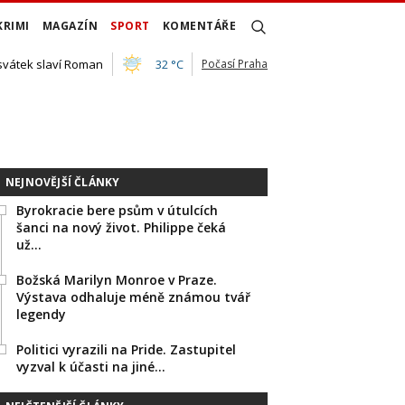
KRIMI
MAGAZÍN
SPORT
KOMENTÁŘE
 svátek slaví Roman
32 °C
Počasí Praha
NEJNOVĚJŠÍ ČLÁNKY
Byrokracie bere psům v útulcích
šanci na nový život. Philippe čeká
už…
Božská Marilyn Monroe v Praze.
Výstava odhaluje méně známou tvář
legendy
Politici vyrazili na Pride. Zastupitel
vyzval k účasti na jiné…