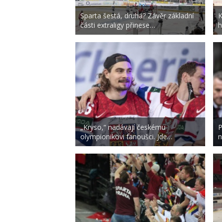
Sparta šestá, druhá? Závěr základní
K
části extraligy přinese…
h
„Kryso,“ nadávají českému
P
olympionikovi fanoušci. Jde…
n