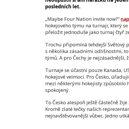
posledních let.
„Maybe Four Nation invite now?“
nap
hokejového týmu na turnaji, který se
přeložit jednoduše jako turnaj čtyř z
Trochu připomíná tehdejší Světový p
s několika zásadními odlišnostmi, tou
týmů. A pro Čechy je nejzásadnější, ž
Turnaje se účastní pouze Kanada, USA
hokejové velmoci. Pro Česko, úřadujíc
mezi některými hokejisty způsobilo 
spokojený.
To Česko alespoň ještě částečně žije
Kromě zlaté tečky našich reprezentan
nejnavštěvovanější vůbec. Jedno utká