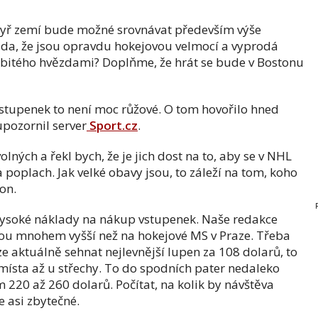
čtyř zemí bude možné srovnávat především výše
ada, že jsou opravdu hokejovou velmocí a vyprodá
bitého hvězdami? Doplňme, že hrát se bude v Bostonu
stupenek to není moc růžové. O tom hovořilo hned
upozornil server
Sport.cz
.
lných a řekl bych, že je jich dost na to, aby se v NHL
a poplach. Jak velké obavy jsou, to záleží na tom, koho
ton.
soké náklady na nákup vstupenek. Naše redakce
jsou mnohem vyšší než na hokejové MS v Praze. Třeba
 aktuálně sehnat nejlevnější lupen za 108 dolarů, to
 místa až u střechy. To do spodních pater nedaleko
 220 až 260 dolarů. Počítat, na kolik by návštěva
e asi zbytečné.