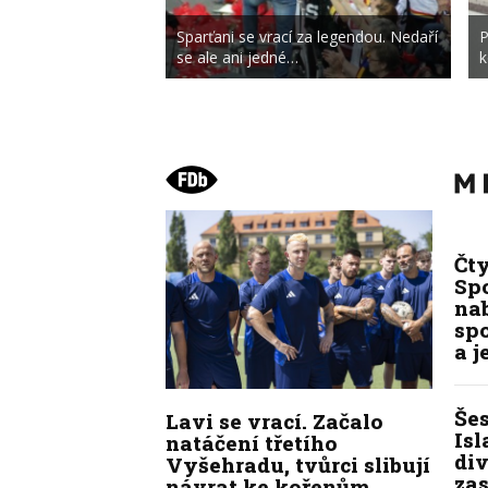
Sparťani se vrací za legendou. Nedaří
P
se ale ani jedné…
k
Čt
Spo
na
sp
a j
Še
Lavi se vrací. Začalo
Isl
natáčení třetího
div
Vyšehradu, tvůrci slibují
zas
návrat ke kořenům