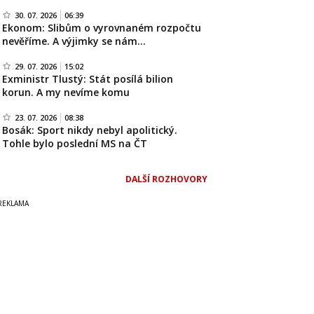
30. 07. 2026
06:39
Ekonom: Slibům o vyrovnaném rozpočtu
nevěříme. A výjimky se nám…
29. 07. 2026
15:02
Exministr Tlustý: Stát posílá bilion
korun. A my nevíme komu
23. 07. 2026
08:38
Bosák: Sport nikdy nebyl apolitický.
Tohle bylo poslední MS na ČT
DALŠÍ ROZHOVORY