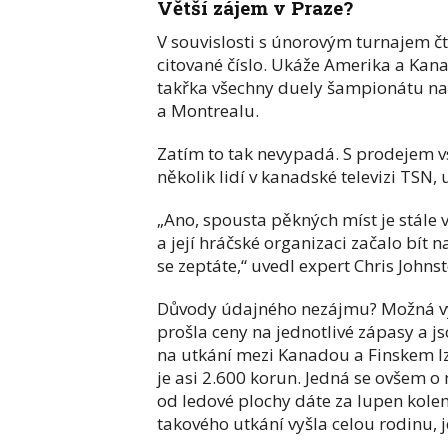
Větší zájem v Praze?
V souvislosti s únorovým turnajem 
citované číslo. Ukáže Amerika a Kan
takřka všechny duely šampionátu na
a Montrealu.
Zatím to tak nevypadá. S prodejem v
několik lidí v kanadské televizi TSN, 
„Ano, spousta pěkných míst je stále vo
a její hráčské organizaci začalo bít n
se zeptáte,“ uvedl expert Chris Johns
Důvody údajného nezájmu? Možná vy
prošla ceny na jednotlivé zápasy a 
na utkání mezi Kanadou a Finskem lze
je asi 2.600 korun. Jedná se ovšem o
od ledové plochy dáte za lupen kolem
takového utkání vyšla celou rodinu, j