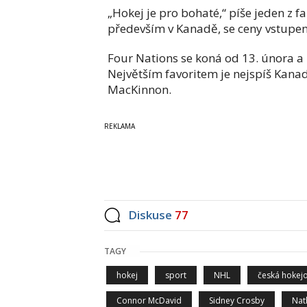
„Hokej je pro bohaté,“ píše jeden z f
především v Kanadě, se ceny vstupenek
Four Nations se koná od 13. února a
Největším favoritem je nejspíš Kana
MacKinnon.
Diskuse
77
TAGY
hokej
sport
NHL
česká hokej
Connor McDavid
Sidney Crosby
Nat