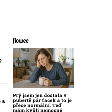
?
Prý jsem jen dostala v
pubertě pár facek a to je
 a
přece normální. Teď
mám kvůli nemocné