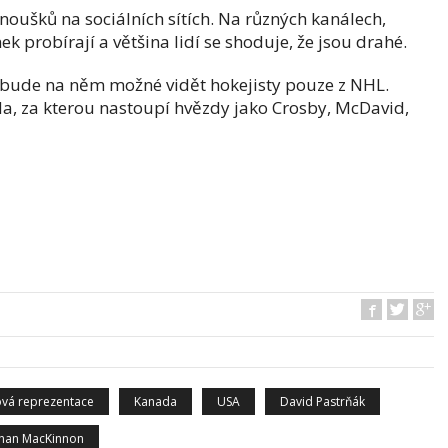
anoušků na sociálních sítích. Na různých kanálech,
 probírají a většina lidí se shoduje, že jsou drahé.
 bude na něm možné vidět hokejisty pouze z NHL.
da, za kterou nastoupí hvězdy jako Crosby, McDavid,
ová reprezentace
Kanada
USA
David Pastrňák
han MacKinnon