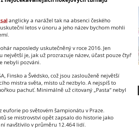
sal
anglicky a narážel tak na absenci českého
 uskuteční letos v únoru a jeho název bychom mohli
emí.
ohár naposledy uskutečněný v roce 2016. Jen
 největší je, jak už prozrazuje název, účast pouze čtyř
e nebyli pozváni.
, Finsko a Švédsko, což jsou zaslouženě největší
ího mistra světa, místo už nezbylo. A nejspíš to
hořkou pachuť. Minimálně už citovaný „Pasta“ nebyl
 z euforie po světovém šampionátu v Praze.
tů se mistrovství opět zapsalo do historie jako
ní navštívilo v průměru 12.464 lidí.