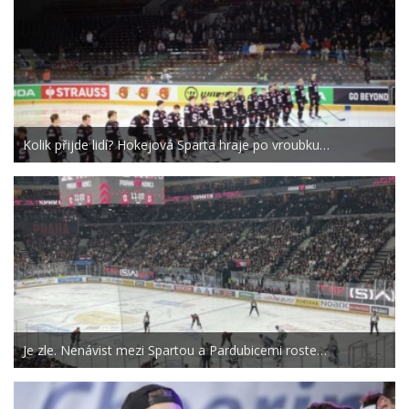
Kolik přijde lidí? Hokejová Sparta hraje po vroubku…
Je zle. Nenávist mezi Spartou a Pardubicemi roste…