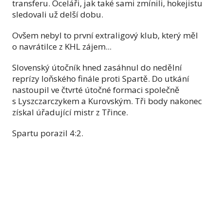
transferu. Oceláři, jak také sami zmínili, hokejistu
sledovali už delší dobu.
Ovšem nebyl to první extraligový klub, který měl
o navrátilce z KHL zájem...
Slovenský útočník hned zasáhnul do nedělní
reprízy loňského finále proti Spartě. Do utkání
nastoupil ve čtvrté útočné formaci společně
s Lyszczarczykem a Kurovským. Tři body nakonec
získal úřadující mistr z Tř
ince.
Spartu porazil 4:2.