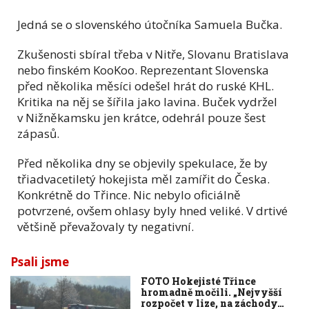
Jedná se o slovenského útočníka Samuela Bučka.
Zkušenosti sbíral třeba v Nitře, Slovanu Bratislava
nebo finském KooKoo. Reprezentant Slovenska
před několika měsíci odešel hrát do ruské KHL.
Kritika na něj se šířila jako lavina. Buček vydržel
v Nižněkamsku jen krátce, odehrál pouze šest
zápasů.
Před několika dny se objevily spekulace, že by
třiadvacetiletý hokejista měl zamířit do Česka.
Konkrétně do Třince. Nic nebylo oficiálně
potvrzené, ovšem ohlasy byly hned veliké. V drtivé
většině převažovaly ty negativní.
Psali jsme
FOTO Hokejisté Třince
hromadně močili. „Nejvyšší
rozpočet v lize, na záchody…