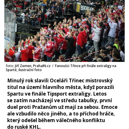
foto:
Jiří Zemen, PrahaIN.cz
/
Fanoušci Třince při finále extraligy na
Spartě, ilustrační foto
Minulý rok slavili Oceláři Třinec mistrovský
titul na území hlavního města, když porazili
Spartu ve finále Tipsport extraligy. Letos
se zatím nacházejí ve středu tabulky, první
duel proti Pražanům už mají za sebou. Emoce
ale vzbudilo něco jiného, a to příchod hráče,
který odešel během válečného konfliktu
do ruské KHL.