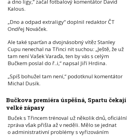
a dno ligy,“ začal fotbalový komentátor David
Kalous.
„Dno a odpad extraligy“ doplnil redaktor ČT
Ondřej Nováček.
Ale také sparťan a dvojnásobný vítěz Stanley
Cupu nenechal na Třinci nit suchou: „Ještě, že už
tam není Vašek Varaďa, ten by vás s celým
Bučkem poslal do ř..i,“ napsal Jiří Hrdina.
„Spíš bohužel tam není,“ podotknul komentátor
Michal Dusík.
Bučkova premiéra úspěšná, Spartu čekají
velké zápasy
Buček s Třincem trénoval už několik dnů, oficiální
zpráva však přišla až v neděli. Mělo se jednat
o administrativní problémy s vyřizováním