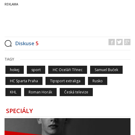
Diskuse
5
TAGY
hokej
sport
HC Oceláři Třinec
Samuel Buček
HC Sparta Praha
Tipsport extraliga
Rusko
KHL
Roman Horák
Česká televize
SPECIÁLY