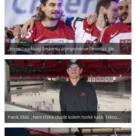
„Kryso,“ nadávají českému olympionikovi fanoušci. Jde…
Patrik Eliáš: „Není třeba chodit kolem horké kaše, řeknu,…