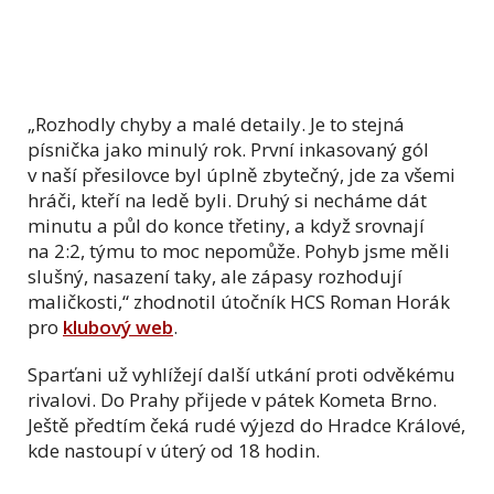
„Rozhodly chyby a malé detaily. Je to stejná
písnička jako minulý rok. První inkasovaný gól
v naší přesilovce byl úplně zbytečný, jde za všemi
hráči, kteří na ledě byli. Druhý si necháme dát
minutu a půl do konce třetiny, a když srovnají
na 2:2, týmu to moc nepomůže. Pohyb jsme měli
slušný, nasazení taky, ale zápasy rozhodují
maličkosti,“ zhodnotil útočník HCS Roman Horák
pro
klubový web
.
Sparťani už vyhlížejí další utkání proti odvěkému
rivalovi. Do Prahy přijede v pátek Kometa Brno.
Ještě předtím čeká rudé výjezd do Hradce Králové,
kde nastoupí v úterý od 18 hodin.