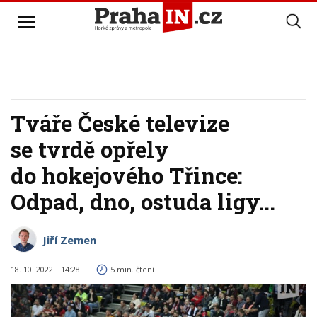
Tváře České televize
se tvrdě opřely
do hokejového Třince:
Odpad, dno, ostuda ligy...
Jiří Zemen
18. 10. 2022
14:28
5 min. čtení