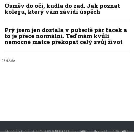
Úsměv do očí, kudla do zad. Jak poznat
kolegu, který vám závidí úspěch
Prý jsem jen dostala v pubertě pár facek a
to je přece normální. Teď mám kvůli
nemocné matce překopat celý svůj život
|
|
|
|
|
GDPR
VOP
ETICKÝ KODEX REDAKCE
REDAKCE
INZERCE
KONTAKT