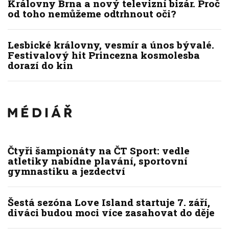
Královny Brna a nový televizní bizár. Proč
od toho nemůžeme odtrhnout oči?
Lesbické královny, vesmír a únos bývalé.
Festivalový hit Princezna kosmolesba
dorazí do kin
Čtyři šampionáty na ČT Sport: vedle
atletiky nabídne plavání, sportovní
gymnastiku a jezdectví
Šestá sezóna Love Island startuje 7. září,
diváci budou moci více zasahovat do děje