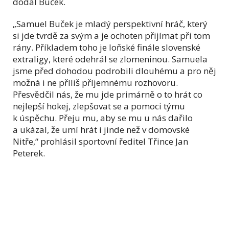
dodal Buček.
„Samuel Buček je mladý perspektivní hráč, který
si jde tvrdě za svým a je ochoten přijímat při tom
rány. Příkladem toho je loňské finále slovenské
extraligy, které odehrál se zlomeninou. Samuela
jsme před dohodou podrobili dlouhému a pro něj
možná i ne příliš příjemnému rozhovoru.
Přesvědčil nás, že mu jde primárně o to hrát co
nejlepší hokej, zlepšovat se a pomoci týmu
k úspěchu. Přeju mu, aby se mu u nás dařilo
a ukázal, že umí hrát i jinde než v domovské
Nitře,“ prohlásil sportovní ředitel Třince Jan
Peterek.