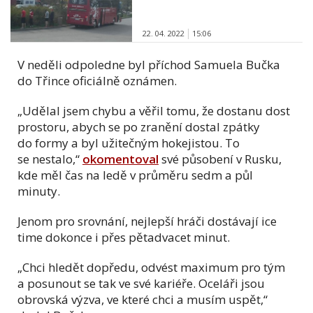
22. 04. 2022
15:06
V neděli odpoledne byl příchod Samuela Bučka
do Třince oficiálně oznámen.
„Udělal jsem chybu a věřil tomu, že dostanu dost
prostoru, abych se po zranění dostal zpátky
do formy a byl užitečným hokejistou. To
se nestalo,“
okomentoval
své působení v Rusku,
kde měl čas na ledě v průměru sedm a půl
minuty.
Jenom pro srovnání, nejlepší hráči dostávají ice
time dokonce i přes pětadvacet minut.
„Chci hledět dopředu, odvést maximum pro tým
a posunout se tak ve své kariéře. Oceláři jsou
obrovská výzva, ve které chci a musím uspět,“