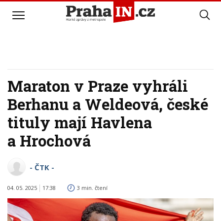
Maraton v Praze vyhráli
Berhanu a Weldeová, české
tituly mají Havlena
a Hrochová
- ČTK -
04. 05. 2025
17:38
3 min. čtení