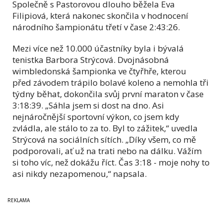
Společně s Pastorovou dlouho běžela Eva
Filipiová, která nakonec skončila v hodnocení
národního šampionátu třetí v čase 2:43:26.
Mezi více než 10.000 účastníky byla i bývalá
tenistka Barbora Strýcová. Dvojnásobná
wimbledonská šampionka ve čtyřhře, kterou
před závodem trápilo bolavé koleno a nemohla tři
týdny běhat, dokončila svůj první maraton v čase
3:18:39. „Sáhla jsem si dost na dno. Asi
nejnáročnější sportovní výkon, co jsem kdy
zvládla, ale stálo to za to. Byl to zážitek,“ uvedla
Strýcová na sociálních sítích. „Díky všem, co mě
podporovali, ať už na trati nebo na dálku. Vážím
si toho víc, než dokážu říct. Čas 3:18 - moje nohy to
asi nikdy nezapomenou,“ napsala.