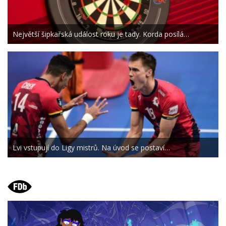
Největší šipkařská událost roku je tady. Korda posílá…
Lvi vstupují do Ligy mistrů. Na úvod se postaví…