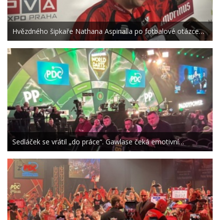
Hvězdného šipkaře Nathana Aspinalla po fotbalové otázce…
Sedláček se vrátil „do práce“. Gawlase čeká emotivní…