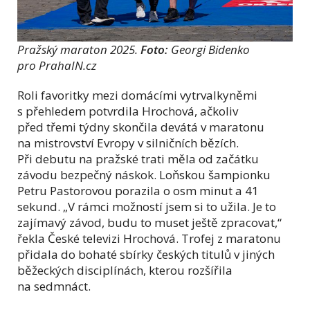
Pražský maraton 2025.
Foto:
Georgi Bidenko
pro PrahaIN.cz
Roli favoritky mezi domácími vytrvalkyněmi
s přehledem potvrdila Hrochová, ačkoliv
před třemi týdny skončila devátá v maratonu
na mistrovství Evropy v silničních bězích.
Při debutu na pražské trati měla od začátku
závodu bezpečný náskok. Loňskou šampionku
Petru Pastorovou porazila o osm minut a 41
sekund. „V rámci možností jsem si to užila. Je to
zajímavý závod, budu to muset ještě zpracovat,“
řekla České televizi Hrochová. Trofej z maratonu
přidala do bohaté sbírky českých titulů v jiných
běžeckých disciplínách, kterou rozšířila
na sedmnáct.