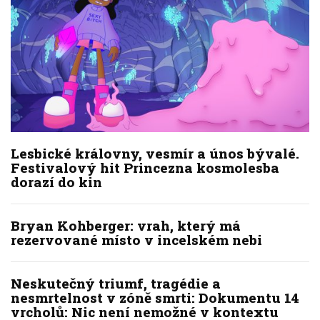
Lesbické královny, vesmír a únos bývalé.
Festivalový hit Princezna kosmolesba
dorazí do kin
Bryan Kohberger: vrah, který má
rezervované místo v incelském nebi
Neskutečný triumf, tragédie a
nesmrtelnost v zóně smrti: Dokumentu 14
vrcholů: Nic není nemožné v kontextu