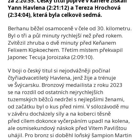
za 2:20:55. Český titul poprvé v kariéře získali
Yann Havlena (2:21:12) a Tereza Hrochová
(2:34:04), která byla celkově sedmá.
Berhanu běžel osamoceně v čele od 30. kilometru.
Byl o tři a půl minuty rychlejší než před rokem.
Zvítězil zhruba o dvě minuty před Keňanem
Felixem Kipkoechem. Třetím místem překvapil
Japonec Tecuja Joroizaka (2:09:10).
V boji o český titul si nejodvážněji počínal
čtyřiadvacetiletý Havlena, jenž žije a trénuje
ve Švýcarsku. Bronzový medailista z roku 2023
se na rozdíl od ostatních nejrychlejších
tuzemských běžců nedržel s nejlepšími ženami,
od začátku byl o kus před nimi. V sólozávodě mu
v závěru docházely síly a na koberci těsně
před cílem dokonce vyčerpáním upadl na kolena,
ale osmisekundový náskok před Vítem Pavlištou
uhájil. Pro bronz si doběhl loňský šampion Martin