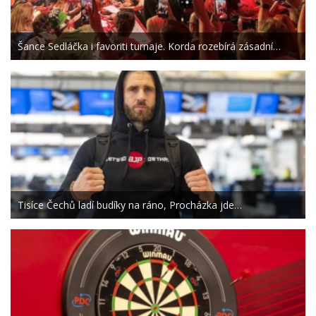
Šance Sedláčka i favoriti turnaje. Korda rozebírá zásadní…
Tisíce Čechů ladí budíky na ráno, Procházka jde…