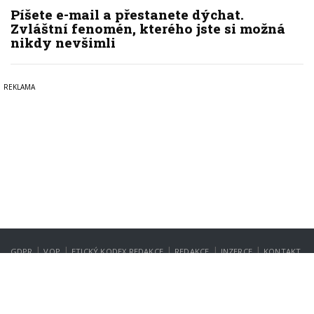
Píšete e-mail a přestanete dýchat.
Zvláštní fenomén, kterého jste si možná
nikdy nevšimli
|
|
|
|
|
GDPR
VOP
ETICKÝ KODEX REDAKCE
REDAKCE
INZERCE
KONTAKT
NASTAVENÍ SOUKROMÍ
Copyright © 2022-2026
PrahaIN.cz