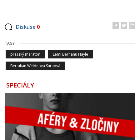
Diskuse
0
TAGY
pražský maraton
Lemi Berhanu Hayle
Bertukan Weldeová Suraová
SPECIÁLY