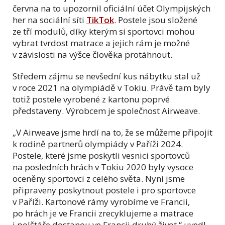
června na to upozornil oficiální účet Olympijských
her na sociální síti
TikTok
. Postele jsou složené
ze tří modulů, díky kterým si sportovci mohou
vybrat tvrdost matrace a jejich rám je možné
v závislosti na výšce člověka protáhnout.
Středem zájmu se nevšední kus nábytku stal už
v roce 2021 na olympiádě v Tokiu. Právě tam byly
totiž postele vyrobené z kartonu poprvé
představeny. Výrobcem je společnost Airweave.
„V Airweave jsme hrdí na to, že se můžeme připojit
k rodině partnerů olympiády v Paříži 2024.
Postele, které jsme poskytli vesnici sportovců
na posledních hrách v Tokiu 2020 byly vysoce
oceněny sportovci z celého světa. Nyní jsme
připraveny poskytnout postele i pro sportovce
v Paříži. Kartonové rámy vyrobíme ve Francii,
po hrách je ve Francii zrecyklujeme a matrace
i polštáře dostanou ve Francii druhý život,“ uvedl