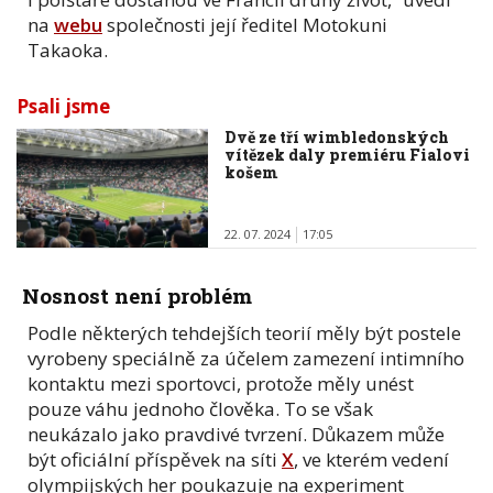
na
webu
společnosti její ředitel Motokuni
Takaoka.
Psali jsme
Dvě ze tří wimbledonských
vítězek daly premiéru Fialovi
košem
22. 07. 2024
17:05
Nosnost není problém
Podle některých tehdejších teorií měly být postele
vyrobeny speciálně za účelem zamezení intimního
kontaktu mezi sportovci, protože měly unést
pouze váhu jednoho člověka. To se však
neukázalo jako pravdivé tvrzení. Důkazem může
být oficiální příspěvek na síti
X
, ve kterém vedení
olympijských her poukazuje na experiment