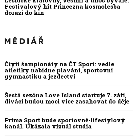
Lesbické královny, vesmír a únos bývalé.
Festivalový hit Princezna kosmolesba
dorazí do kin
Čtyři šampionáty na ČT Sport: vedle
atletiky nabídne plavání, sportovní
gymnastiku a jezdectví
Šestá sezóna Love Island startuje 7. září,
diváci budou moci více zasahovat do děje
Prima Sport bude sportovně-lifestylový
kanál. Ukázala vizuál studia