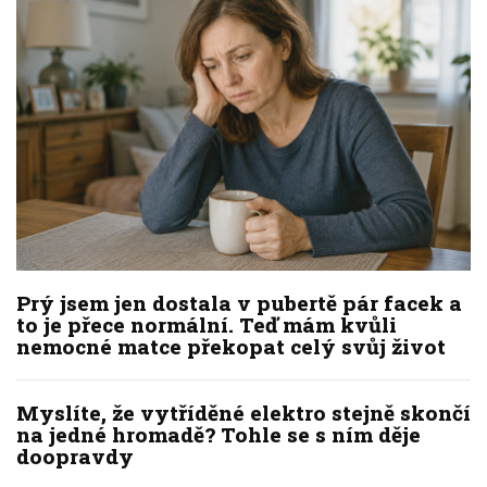
Prý jsem jen dostala v pubertě pár facek a
to je přece normální. Teď mám kvůli
nemocné matce překopat celý svůj život
Myslíte, že vytříděné elektro stejně skončí
na jedné hromadě? Tohle se s ním děje
doopravdy