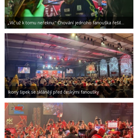
„Víc už k tomu neřeknu.“ Chování jednoho fanouška řešil…
Ikony šipek se sklánějí před českými fanoušky