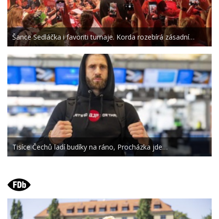
Šance Sedláčka i favoriti turnaje. Korda rozebírá zásadní…
Tisíce Čechů ladí budíky na ráno, Procházka jde…