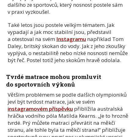
dalšího ze sportovců, který nosnost postele sám
v praxi vyzkoušel.
Také letos jsou postele velkým tématem. Jak
vypadají a jak moc stabilní jsou, představil
a otestoval na svém
Instagramu
například Tom
Daley, britský skokan do vody. Jak z jeho zkoušky
vyplývá, o nestabilitě nebo nízké nosnosti nemůže
být řeč. Postel totiž jeho skokům hravě odolala.
Tvrdé matrace mohou promluvit
do sportovních výkonů
Větším problémem se podle dalších olympioniků
jeví být tvrdost matrace, jak ve svém
instagramovém příspěvku
přiblížila australská
hráčka vodního póla Matilda Kearns. „Je to hrozně
tvrdé. Prý můžete matraci převrátit na měkčí
stranu, ale tohle byla ta měkčí strana!“ přibližuje
sportovkyně svou první noc v olympijské vesnici.