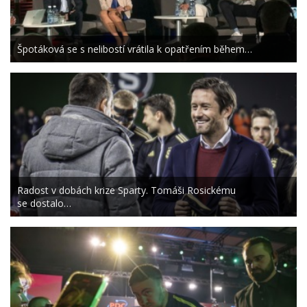
Špotáková se s nelibostí vrátila k opatřením během…
Radost v dobách krize Sparty. Tomáši Rosickému
se dostalo…