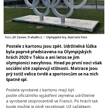
foto:
Jiří Zemen, PrahaIN.cz
/
Olympijské hry, ilustrační foto
Postele z kartonu jsou zpět. Udržitelná lůžka
byla poprvé představena na Olympijských
hrách 2020 v Tokiu a ani letos se jim
olympionici nevyhnou. Hned po první noci však
sociální sítě zaplavují stížnosti. Matrace jsou
prý totiž velice tvrdé a sportovcům se na nich
špatně spí.
Postele vyrobené z kartonu mají být
podle oficiálního vyjádření zejména udržitelné
a vyrobené stoprocentně ve Francii. Po hrách tak
bude možné je plně recyklovat. Už začátkem