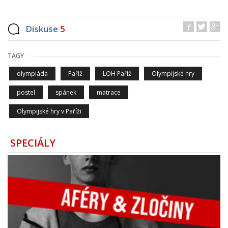
Diskuse
5
TAGY
olympiáda
Paříž
LOH Paříž
Olympijské hry
postel
spánek
matrace
Olympijské hry v Paříži
SPECIÁLY