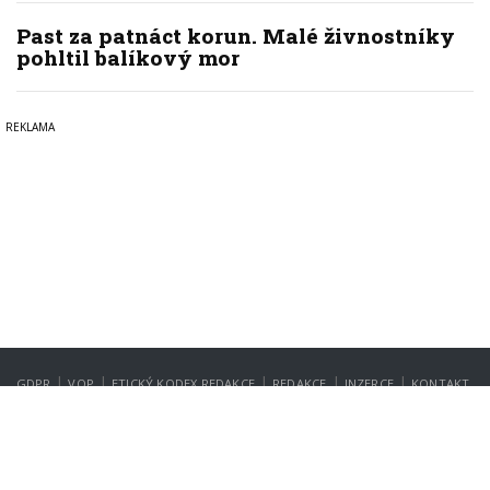
Past za patnáct korun. Malé živnostníky
pohltil balíkový mor
|
|
|
|
|
GDPR
VOP
ETICKÝ KODEX REDAKCE
REDAKCE
INZERCE
KONTAKT
NASTAVENÍ SOUKROMÍ
Copyright © 2022-2026
PrahaIN.cz