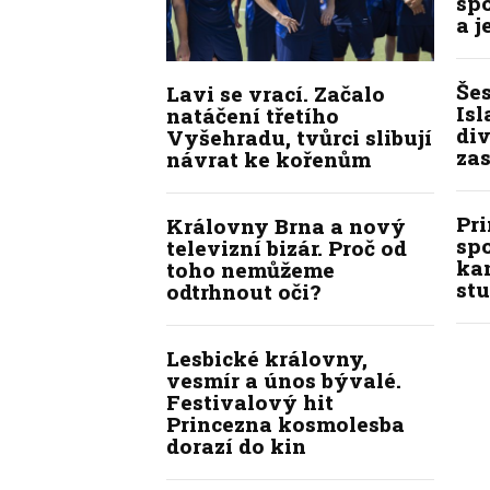
sp
a j
Še
Lavi se vrací. Začalo
Isl
natáčení třetího
div
Vyšehradu, tvůrci slibují
zas
návrat ke kořenům
Pr
Královny Brna a nový
sp
televizní bizár. Proč od
kan
toho nemůžeme
stu
odtrhnout oči?
Lesbické královny,
vesmír a únos bývalé.
Festivalový hit
Princezna kosmolesba
dorazí do kin