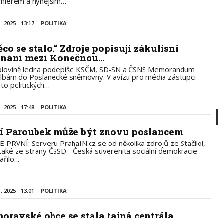
miérem a nynějším…
1. 2025
13:17
POLITIKA
ěco se stalo.“ Zdroje popisují zákulisní
dnání mezi Konečnou…
olovině ledna podepíše KSČM, SD-SN a ČSNS Memorandum
olbám do Poslanecké sněmovny. V avízu pro média zástupci
hto politických…
1. 2025
17:48
POLITIKA
ří Paroubek může být znovu poslancem
E PRVNÍ: Serveru PrahaIN.cz se od několika zdrojů ze Stačilo!,
 také ze strany ČSSD - Česká suverenita sociální demokracie
ařilo…
1. 2025
13:01
POLITIKA
moravské obce se stala tajná centrála