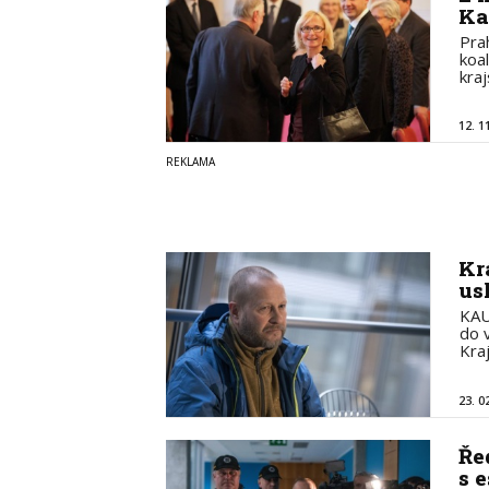
Ka
Prah
koa
kra
12. 1
Kr
us
KAU
do 
Kra
23. 0
Ře
s 