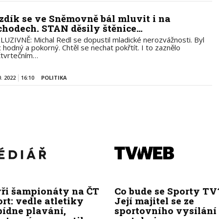
zdík se ve Sněmovně bál mluvit i na
chodech. STAN děsily štěnice…
LUZIVNĚ: Michal Redl se dopustil mladické nerozvážnosti. Byl
 hodný a pokorný. Chtěl se nechat pokřtít. I to zaznělo
čtvrtečním…
0. 2022
16:10
POLITIKA
yři šampionáty na ČT
Co bude se Sporty TV
rt: vedle atletiky
Její majitel se ze
bídne plavání,
sportovního vysílání