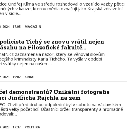
dce Ondřej Klíma ve středu rozhodoval o vzetí do vazby pětici
iněných v kauze, kterou média označují jako Krajská zdravotní.
en v sídle…
2. 2024
17:05
MAGAZÍN
policista Tichý se znovu vrátil nejen
zásahu na Filozofické fakultě…
haIN.cz zaznamenala názor, který se věnoval slovům
dejšího kriminalisty Karla Tichého. Ta vyšla v období
i svátky nejen na našem…
2. 2023
19:02
KRIMI
čet demonstrantů? Unikátní fotografie
ací Jindřicha Rajchla na zem
EO: Chvíli před druhou odpolední byl v sobotu na Václavském
ěstí velký počet lidí. Účastníci drželi transparenty a hromadně
ndovali:…
9. 2023
17:37
POLITIKA