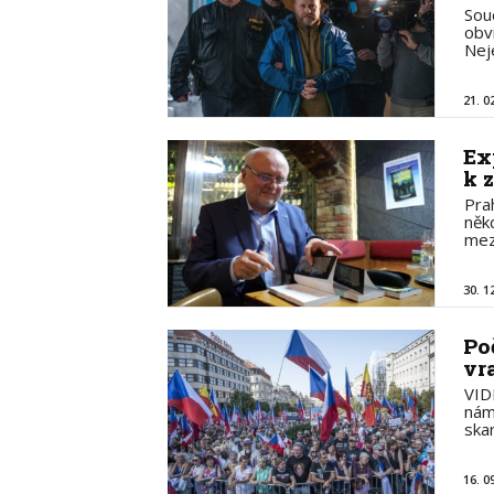
Sou
obv
Nej
21. 0
Ex
k 
Pra
něk
mez
30. 1
Po
vr
VID
nám
ska
16. 0