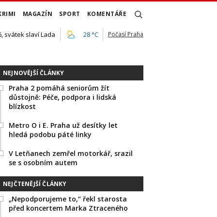
KRIMI
MAGAZÍN
SPORT
KOMENTÁŘE
, svátek slaví Lada
28 °C
Počasí Praha
NEJNOVĚJŠÍ ČLÁNKY
Praha 2 pomáhá seniorům žít
důstojně: Péče, podpora i lidská
blízkost
Metro O i E. Praha už desítky let
hledá podobu páté linky
V Letňanech zemřel motorkář, srazil
se s osobním autem
NEJČTENĚJŠÍ ČLÁNKY
„Nepodporujeme to,“ řekl starosta
před koncertem Marka Ztraceného