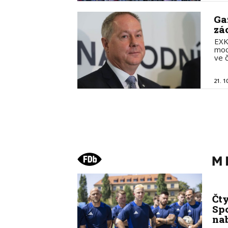
Ga
zá
EXK
moc
ve 
21. 1
Čt
Spo
na