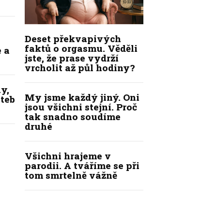
Deset překvapivých
faktů o orgasmu. Věděli
 a
jste, že prase vydrží
vrcholit až půl hodiny?
y,
My jsme každý jiný. Oni
ateb
jsou všichni stejní. Proč
tak snadno soudíme
druhé
Všichni hrajeme v
parodii. A tváříme se při
tom smrtelně vážně