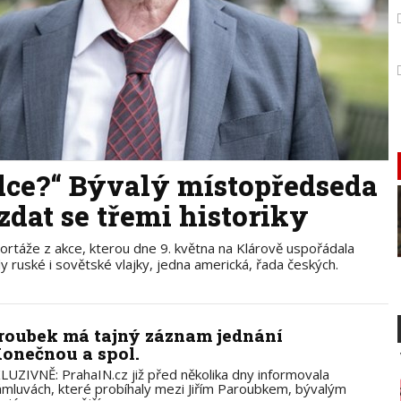
vědce?“ Bývalý místopředseda
zdat se třemi historiky
rtáže z akce, kterou dne 9. května na Klárově uspořádala
ly ruské i sovětské vlajky, jedna americká, řada českých.
roubek má tajný záznam jednání
Konečnou a spol.
LUZIVNĚ: PrahaIN.cz již před několika dny informovala
ámluvách, které probíhaly mezi Jiřím Paroubkem, bývalým