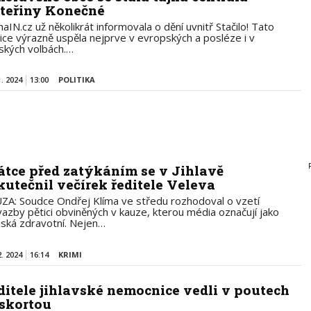
teřiny Konečné
aIN.cz už několikrát informovala o dění uvnitř Stačilo! Tato
lice výrazně uspěla nejprve v evropských a posléze i v
jských volbách.…
1. 2024
13:00
POLITIKA
átce před zatýkáním se v Jihlavě
kutečnil večírek ředitele Veleva
ZA: Soudce Ondřej Klíma ve středu rozhodoval o vzetí
vazby pětici obviněných v kauze, kterou média označují jako
jská zdravotní. Nejen…
2. 2024
16:14
KRIMI
ditele jihlavské nemocnice vedli v poutech
eskortou