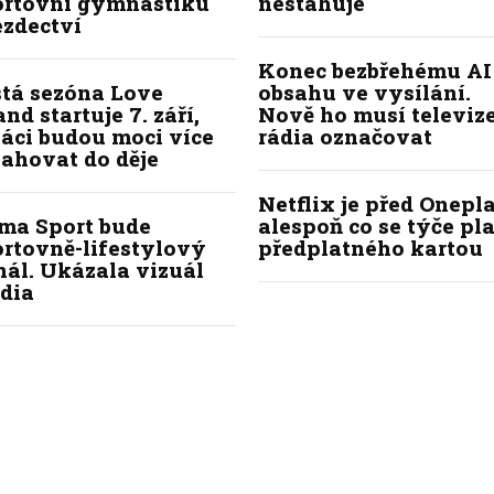
ortovní gymnastiku
nestahuje
ezdectví
Konec bezbřehému AI
stá sezóna Love
obsahu ve vysílání.
and startuje 7. září,
Nově ho musí televize
áci budou moci více
rádia označovat
ahovat do děje
Netflix je před Onepla
ima Sport bude
alespoň co se týče pl
ortovně-lifestylový
předplatného kartou
ál. Ukázala vizuál
dia