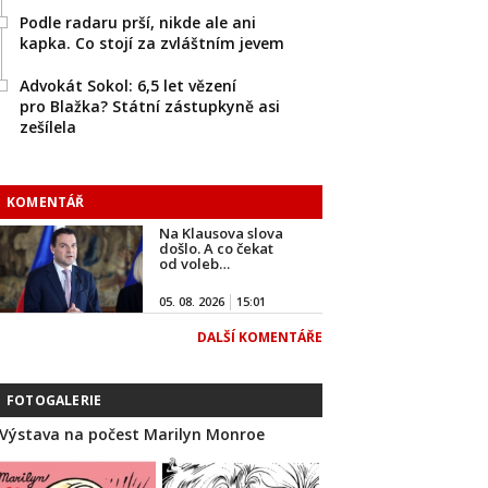
Podle radaru prší, nikde ale ani
kapka. Co stojí za zvláštním jevem
Advokát Sokol: 6,5 let vězení
pro Blažka? Státní zástupkyně asi
zešílela
KOMENTÁŘ
Na Klausova slova
došlo. A co čekat
od voleb…
05. 08. 2026
15:01
DALŠÍ KOMENTÁŘE
FOTOGALERIE
Výstava na počest Marilyn Monroe