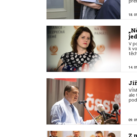
pre
18. 0
„N
je
V p
k v
těc
14. 0
Ji
VÍM
ale
pod
09. 0
Z 