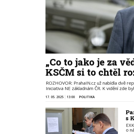
„Co to jako je za 
KSČM si to chtěl ro
ROZHOVOR: PrahaIN.cz už nabídla dvě repo
Iniciativa NE základnám ČR. K vidění zde by
17. 05. 2025
13:00
POLITIKA
Pa
s 
EXK
o n