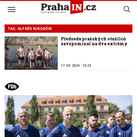
TAG: ALFRÉD NIKODÉM
Předseda pražských otužilců
zavzpomínal na dva extrémy
17. 03. 2024
16:23