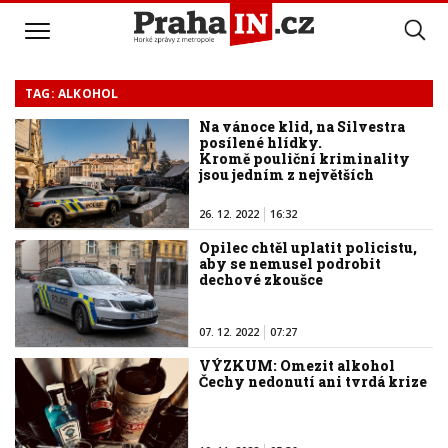
TAG: ALKOHOL
Na vánoce klid, na Silvestra
posílené hlídky.
Kromě pouliční kriminality
jsou jedním z největších
problémů rozbité láhve
na silnicích
26. 12. 2022
16:32
Opilec chtěl uplatit policistu,
aby se nemusel podrobit
dechové zkoušce
07. 12. 2022
07:27
VÝZKUM: Omezit alkohol
Čechy nedonutí ani tvrdá krize