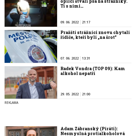
opilci štvali psa na strážníky.
Ti s nimi…
09. 06. 2022
21:17
Pražští strážníci znovu chytali
řidiče, kteří byli „na šrot”
07. 06. 2022
13:31
Radek Vondra (TOP 09): Kam
alkohol nepatří
29. 05. 2022
21:00
Adam Zábranský (Piráti):
Nesmyslná protialkoholová