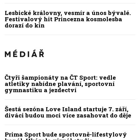
Lesbické královny, vesmír a únos bývalé.
Festivalový hit Princezna kosmolesba
dorazí do kin
Čtyři šampionáty na ČT Sport: vedle
atletiky nabídne plavání, sportovní
gymnastiku a jezdectví
Šestá sezóna Love Island startuje 7. září,
diváci budou moci více zasahovat do děje
Prima Sport bude sportovně-lifestylový