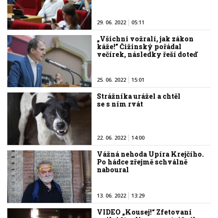
29. 06. 2022
05:11
„Všichni vožralí, jak zákon
káže!” Čižinský pořádal
večírek, následky řeší doteď
25. 06. 2022
15:01
Strážníka urážel a chtěl
se s ním rvát
22. 06. 2022
14:00
Vážná nehoda Upíra Krejčího.
Po hádce zřejmě schválně
naboural
13. 06. 2022
13:29
VIDEO „Kousej!“ Zfetovaní