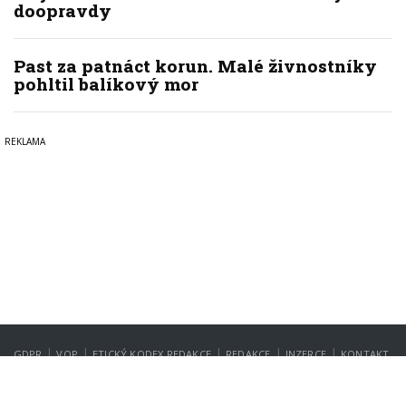
doopravdy
Past za patnáct korun. Malé živnostníky
pohltil balíkový mor
|
|
|
|
|
GDPR
VOP
ETICKÝ KODEX REDAKCE
REDAKCE
INZERCE
KONTAKT
NASTAVENÍ SOUKROMÍ
Copyright © 2022-2026
PrahaIN.cz