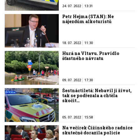
24. 07. 2022
13:31
Petr Hejma (STAN): Ne
nájezdům alkoturistů
18. 07. 2022
11:30
Hurá na Vltavu. Pravidlo
šťastného návratu
09. 07. 2022
17:30
Šestnáctiletá: Nebavil ji život,
tak se podřezala a chtěla
skočit…
05. 07. 2022
15:58
Na večírek Čižinského radnice
skutečně dorazila policie