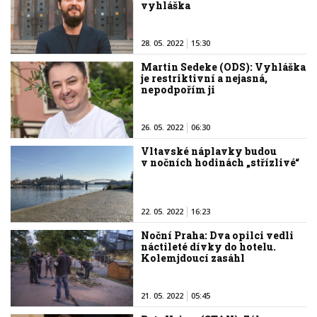
vyhláška
28. 05. 2022
15:30
Martin Sedeke (ODS): Vyhláška
je restriktivní a nejasná,
nepodpořím ji
26. 05. 2022
06:30
Vltavské náplavky budou
v nočních hodinách „střízlivé“
22. 05. 2022
16:23
Noční Praha: Dva opilci vedli
náctileté dívky do hotelu.
Kolemjdoucí zasáhl
21. 05. 2022
05:45