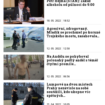
Petr Hejma (STAN): Zákaz
alkoholu od půlnoci do 9:00
18. 05. 2022
18:52
Agresivní, zdrogovaný.
Mladík se procházel po koruně
Trojského mostu, zasahovala…
12. 05. 2022
12:50
Na Andělu se pohyboval
polonahý padlý anděl s téměř
čtyřmi promile…
12. 05. 2022
06:56
Lumpové na dvou místech
Prahy nezávisle na sobě
soutěžili, kdo ukopne víc
zpětných…
21. 04. 2022
10:05