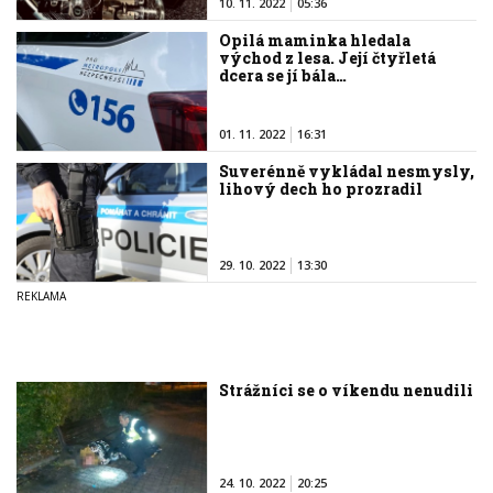
10. 11. 2022
05:36
Opilá maminka hledala
východ z lesa. Její čtyřletá
dcera se jí bála…
01. 11. 2022
16:31
Suverénně vykládal nesmysly,
lihový dech ho prozradil
29. 10. 2022
13:30
Strážníci se o víkendu nenudili
24. 10. 2022
20:25