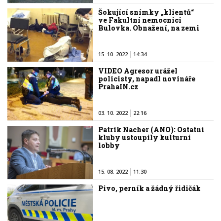
Šokující snímky „klientů“
ve Fakultní nemocnici
Bulovka. Obnažení, na zemi
15. 10. 2022
14:34
VIDEO Agresor urážel
policisty, napadl novináře
PrahaIN.cz
03. 10. 2022
22:16
Patrik Nacher (ANO): Ostatní
kluby ustoupily kulturní
lobby
15. 08. 2022
11:30
Pivo, perník a žádný řidičák