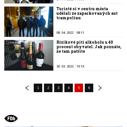
Turisté si v centru města
udělali ze zaparkovaných aut
trampolínu
08. 04. 2022
08:11
Rizikové pití alkoholu u 40
procent obyvatel. Jak poznáte,
že tam patříte
30. 03. 2022
10:15
1
2
3
4
5
6