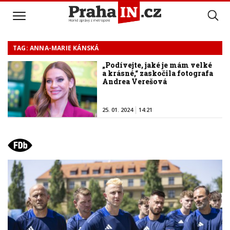
TAG: ANNA-MARIE KÁNSKÁ
„Podívejte, jaké je mám velké
a krásné,“ zaskočila fotografa
Andrea Verešová
25. 01. 2024
14:21