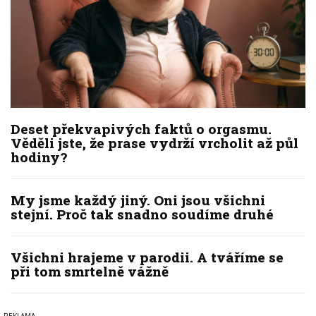
Deset překvapivých faktů o orgasmu.
Věděli jste, že prase vydrží vrcholit až půl
hodiny?
My jsme každý jiný. Oni jsou všichni
stejní. Proč tak snadno soudíme druhé
Všichni hrajeme v parodii. A tváříme se
při tom smrtelně vážně