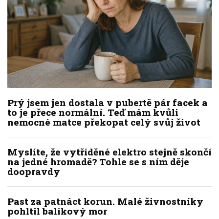
Prý jsem jen dostala v pubertě pár facek a
to je přece normální. Teď mám kvůli
nemocné matce překopat celý svůj život
Myslíte, že vytříděné elektro stejně skončí
na jedné hromadě? Tohle se s ním děje
doopravdy
Past za patnáct korun. Malé živnostníky
pohltil balíkový mor