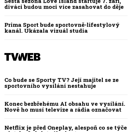
Šestá sezóna Love Island startuje 7. září,
diváci budou moci více zasahovat do děje
Prima Sport bude sportovně-lifestylový
kanál. Ukázala vizuál studia
Co bude se Sporty TV? Její majitel se ze
sportovního vysílání nestahuje
Konec bezbřehému AI obsahu ve vysílání.
Nově ho musí televize a rádia označovat
Netflix je před Oneplay, alespoň co se týče