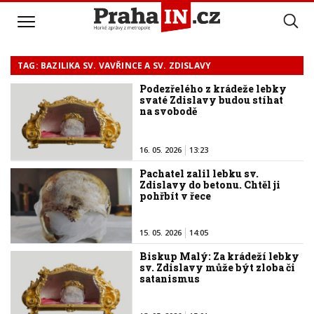
TAG: BAZILIKA SV. VAVŘINCE A SV. ZDISLAVY
Podezřelého z krádeže lebky
svaté Zdislavy budou stíhat
na svobodě
16. 05. 2026
13:23
Pachatel zalil lebku sv.
Zdislavy do betonu. Chtěl ji
pohřbít v řece
15. 05. 2026
14:05
Biskup Malý: Za krádeží lebky
sv. Zdislavy může být zloba či
satanismus