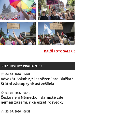
DALŠÍ FOTOGALERIE
ROZHOVORY PRAHAIN.CZ
04. 08. 2026
14:09
Advokát Sokol: 6,5 let vězení pro Blažka?
Státní zástupkyně asi zešílela
03. 08. 2026
06:19
Česko není Německo. Islamisté zde
nemají zázemí, říká exšéf rozvědky
30. 07. 2026
06:39