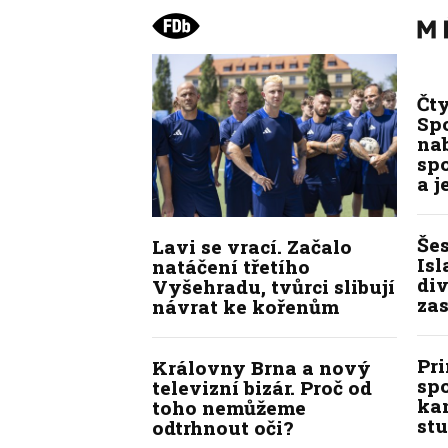
Čt
Spo
na
sp
a j
Še
Lavi se vrací. Začalo
Isl
natáčení třetího
div
Vyšehradu, tvůrci slibují
zas
návrat ke kořenům
Pr
Královny Brna a nový
sp
televizní bizár. Proč od
kan
toho nemůžeme
stu
odtrhnout oči?