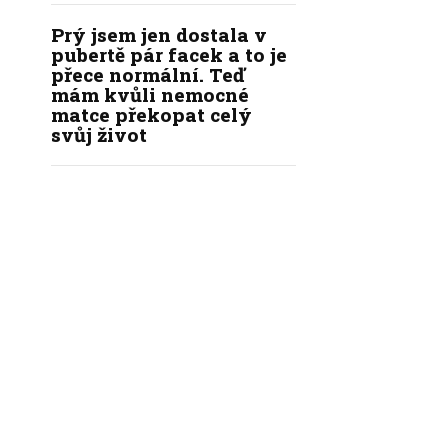
Prý jsem jen dostala v
pubertě pár facek a to je
přece normální. Teď
mám kvůli nemocné
matce překopat celý
svůj život
|
|
|
KÝ KODEX REDAKCE
REDAKCE
INZERCE
KONTAKT