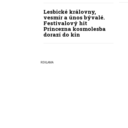
Lesbické královny,
vesmír a únos bývalé.
Festivalový hit
Princezna kosmolesba
dorazí do kin
Copyright © 2022-2026
PrahaI