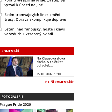
Politici vyrazili na Pride. Zastupitel
vyzval k účasti na jiné…
Sedm tramvajových linek změní
trasy. Oprava zkomplikuje dopravu
Létání nad fanoušky, hosté i klavír
ve vzduchu. Ztracený ovládl…
KOMENTÁŘ
Na Klausova slova
došlo. A co čekat
od voleb…
05. 08. 2026
15:01
DALŠÍ KOMENTÁŘE
FOTOGALERIE
Prague Pride 2026