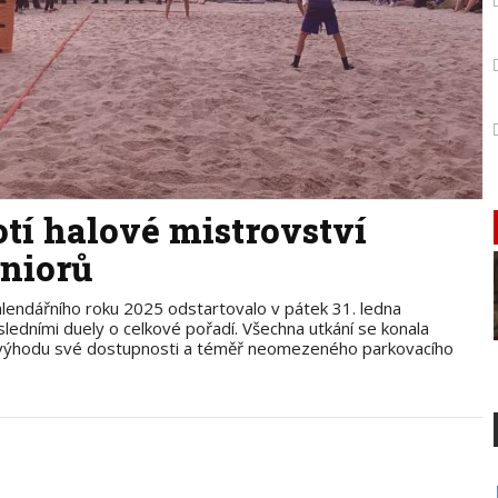
otí halové mistrovství
uniorů
alendářního roku 2025 odstartovalo v pátek 31. ledna
osledními duely o celkové pořadí. Všechna utkání se konala
 výhodu své dostupnosti a téměř neomezeného parkovacího