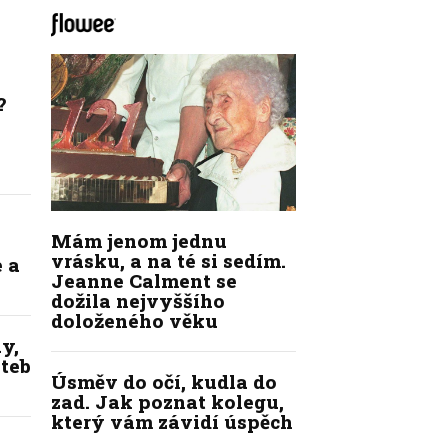
?
Mám jenom jednu
vrásku, a na té si sedím.
 a
Jeanne Calment se
dožila nejvyššího
doloženého věku
y,
ateb
Úsměv do očí, kudla do
zad. Jak poznat kolegu,
který vám závidí úspěch