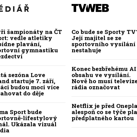
yři šampionáty na ČT
Co bude se Sporty TV
rt: vedle atletiky
Její majitel se ze
bídne plavání,
sportovního vysílání
ortovní gymnastiku
nestahuje
ezdectví
Konec bezbřehému AI
stá sezóna Love
obsahu ve vysílání.
and startuje 7. září,
Nově ho musí televize
áci budou moci více
rádia označovat
ahovat do děje
Netflix je před Onepla
ima Sport bude
alespoň co se týče pl
ortovně-lifestylový
předplatného kartou
ál. Ukázala vizuál
dia