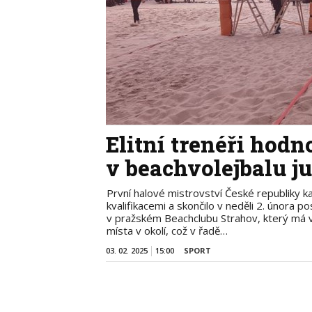
Elitní trenéři hodn
v beachvolejbalu j
První halové mistrovství České republiky k
kvalifikacemi a skončilo v neděli 2. února p
v pražském Beachclubu Strahov, který má
místa v okolí, což v řadě…
03. 02. 2025
15:00
SPORT