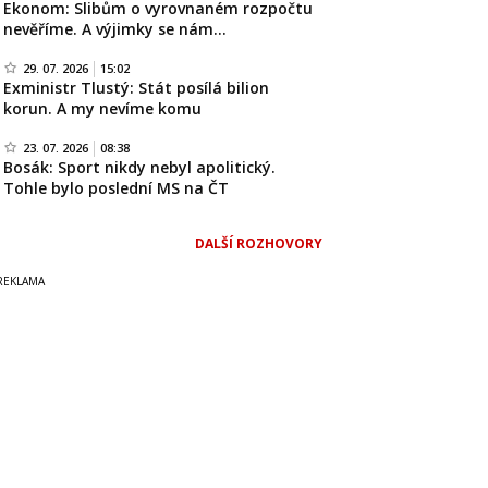
Ekonom: Slibům o vyrovnaném rozpočtu
nevěříme. A výjimky se nám…
29. 07. 2026
15:02
Exministr Tlustý: Stát posílá bilion
korun. A my nevíme komu
23. 07. 2026
08:38
Bosák: Sport nikdy nebyl apolitický.
Tohle bylo poslední MS na ČT
DALŠÍ ROZHOVORY