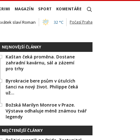
KRIMI
MAGAZÍN
SPORT
KOMENTÁŘE
 svátek slaví Roman
32 °C
Počasí Praha
NEJNOVĚJŠÍ ČLÁNKY
Kaštan čeká proměna. Dostane
zahradní kavárnu, sál a zázemí
pro trhy
Byrokracie bere psům v útulcích
šanci na nový život. Philippe čeká
už…
Božská Marilyn Monroe v Praze.
Výstava odhaluje méně známou tvář
legendy
NEJČTENĚJŠÍ ČLÁNKY