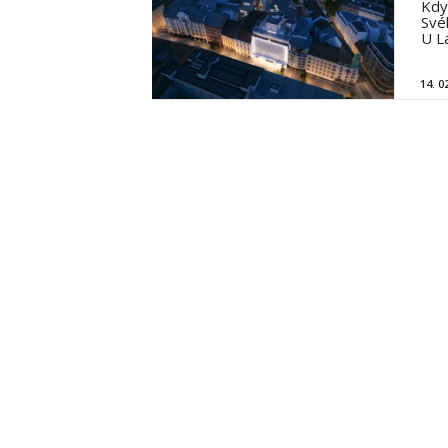
Kdy
Své
U L
14. 0