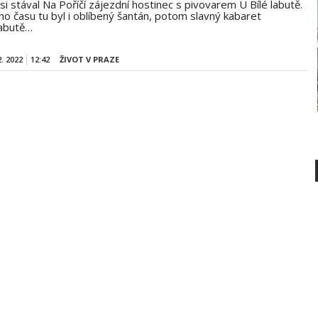
si stával Na Poříčí zájezdní hostinec s pivovarem U Bílé labutě.
ho času tu byl i oblíbený šantán, potom slavný kabaret
abutě…
2. 2022
12:42
ŽIVOT V PRAZE