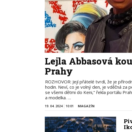
Lejla Abbasová koup
Prahy
ROZHOVOR: Její přátelé tvrdí, že je přírod
hodin. Neví, co je volný den, je vděčná za
se všemi dětmi do Keni,“ řekla portálu Pra
a modelka. …
19. 04. 2024
10:01
MAGAZÍN
Pi
Ik