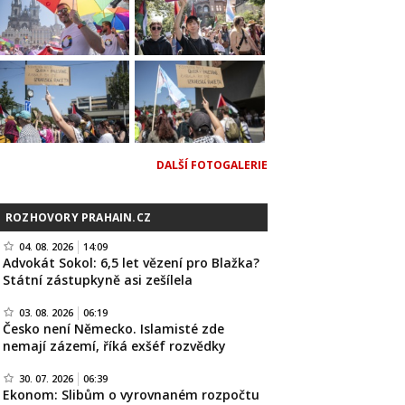
DALŠÍ FOTOGALERIE
ROZHOVORY PRAHAIN.CZ
04. 08. 2026
14:09
Advokát Sokol: 6,5 let vězení pro Blažka?
Státní zástupkyně asi zešílela
03. 08. 2026
06:19
Česko není Německo. Islamisté zde
nemají zázemí, říká exšéf rozvědky
30. 07. 2026
06:39
Ekonom: Slibům o vyrovnaném rozpočtu