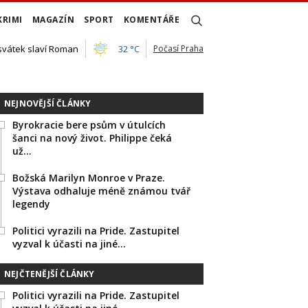
KRIMI
MAGAZÍN
SPORT
KOMENTÁŘE
 svátek slaví Roman
32 °C
Počasí Praha
NEJNOVĚJŠÍ ČLÁNKY
Byrokracie bere psům v útulcích
šanci na nový život. Philippe čeká
už…
Božská Marilyn Monroe v Praze.
Výstava odhaluje méně známou tvář
legendy
Politici vyrazili na Pride. Zastupitel
vyzval k účasti na jiné…
NEJČTENĚJŠÍ ČLÁNKY
Politici vyrazili na Pride. Zastupitel