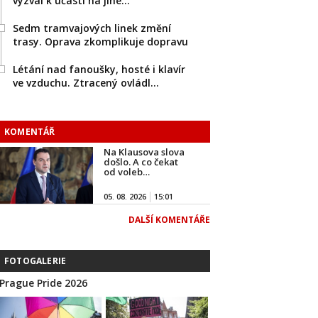
vyzval k účasti na jiné…
Sedm tramvajových linek změní
trasy. Oprava zkomplikuje dopravu
Létání nad fanoušky, hosté i klavír
ve vzduchu. Ztracený ovládl…
KOMENTÁŘ
Na Klausova slova
došlo. A co čekat
od voleb…
05. 08. 2026
15:01
DALŠÍ KOMENTÁŘE
FOTOGALERIE
Prague Pride 2026