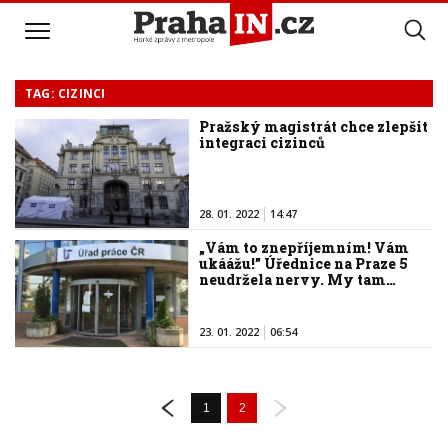
TAG: CIZINCI
Pražský magistrát chce zlepšit
integraci cizinců
28. 01. 2022
14:47
„Vám to znepříjemním! Vám
ukáážu!” Úřednice na Praze 5
neudržela nervy. My tam…
23. 01. 2022
06:54
1
2