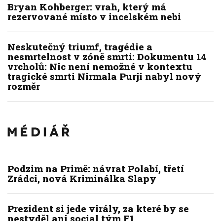
Bryan Kohberger: vrah, který má
rezervované místo v incelském nebi
Neskutečný triumf, tragédie a
nesmrtelnost v zóně smrti: Dokumentu 14
vrcholů: Nic není nemožné v kontextu
tragické smrti Nirmala Purji nabyl nový
rozměr
Podzim na Primě: návrat Polabí, třetí
Zrádci, nová Kriminálka Slapy
Prezident si jede virály, za které by se
nestyděl ani social tým F1