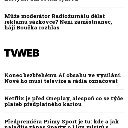
Může moderátor Radiožurnálu dělat
reklamu sázkovce? Není zaměstnanec,
hájí Boučka rozhlas
Konec bezbřehému AI obsahu ve vysílání.
Nově ho musí televize a rádia označovat
Netflix je před Oneplay, alespoň co se týče
plateb předplatného kartou
Předpremiéra Primy Sport je tu: kde a jak
naladíte zápas Sparty o Ligu mistrů s