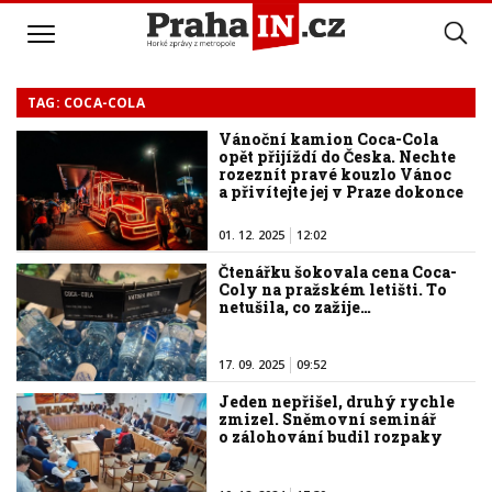
TAG: COCA-COLA
Vánoční kamion Coca-Cola
opět přijíždí do Česka. Nechte
rozeznít pravé kouzlo Vánoc
a přivítejte jej v Praze dokonce
na třech místech
01. 12. 2025
12:02
Čtenářku šokovala cena Coca-
Coly na pražském letišti. To
netušila, co zažije…
17. 09. 2025
09:52
Jeden nepřišel, druhý rychle
zmizel. Sněmovní seminář
o zálohování budil rozpaky