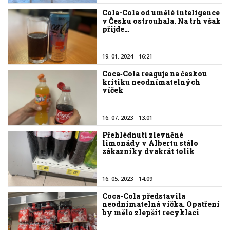
Cola-Cola od umělé inteligence
v Česku ostrouhala. Na trh však
přijde…
19. 01. 2024
16:21
Coca‑Cola reaguje na českou
kritiku neodnímatelných
víček
16. 07. 2023
13:01
Přehlédnutí zlevněné
limonády v Albertu stálo
zákazníky dvakrát tolik
16. 05. 2023
14:09
Coca-Cola představila
neodnímatelná víčka. Opatření
by mělo zlepšit recyklaci