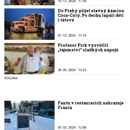
10. 12. 2024
17:30
Do Prahy přijel slavný kamion
Coca-Coly. Po dechu lapali děti
i tátové
07. 12. 2024
11:16
Profesor Pirk vysvětlil
„tajemství“ sladkých nápojů
29. 05. 2024
13:22
Fantu v restauracích nahrazuje
Franta
03. 02. 2024
12:06