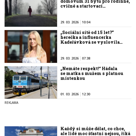
domovům 31 bytů pro rodinné,
cvičné a startovací…
29. 03. 2026
10:04
„Sociální sítě od 15 let?”
herečka a influencerka
Kadeřávková se vyslovila…
29. 03. 2026
07:38
„Nemáte respekt!“ Hádala
se matka s mužem s platnou
místenkou
01. 03. 2026
12:30
Každý si může dělat, co chce,
ale lidé moc šťastní nejsou, říká