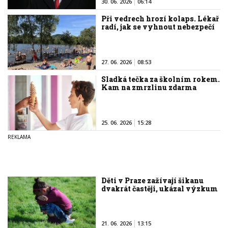
30. 06. 2026
06:14
Při vedrech hrozí kolaps. Lékař
radí, jak se vyhnout nebezpečí
27. 06. 2026
08:53
Sladká tečka za školním rokem.
Kam na zmrzlinu zdarma
25. 06. 2026
15:28
Děti v Praze zažívají šikanu
dvakrát častěji, ukázal výzkum
21. 06. 2026
13:15