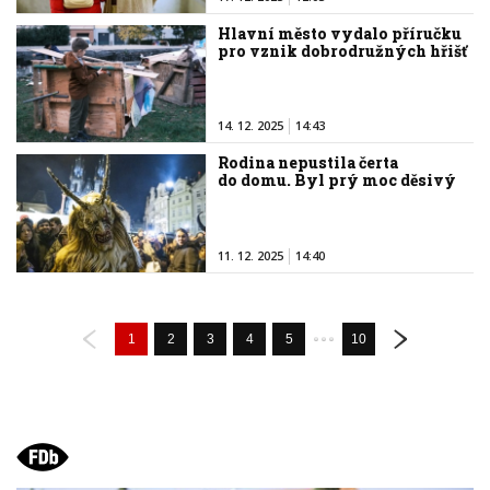
Hlavní město vydalo příručku
pro vznik dobrodružných hřišť
14. 12. 2025
14:43
Rodina nepustila čerta
do domu. Byl prý moc děsivý
11. 12. 2025
14:40
1
2
3
4
5
10