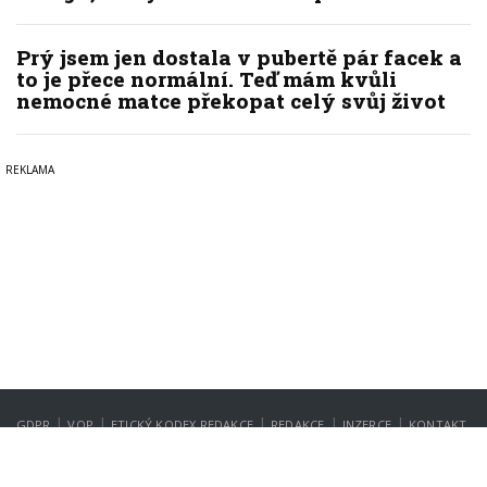
Prý jsem jen dostala v pubertě pár facek a
to je přece normální. Teď mám kvůli
nemocné matce překopat celý svůj život
|
|
|
|
|
GDPR
VOP
ETICKÝ KODEX REDAKCE
REDAKCE
INZERCE
KONTAKT
NASTAVENÍ SOUKROMÍ
Copyright © 2022-2026
PrahaIN.cz