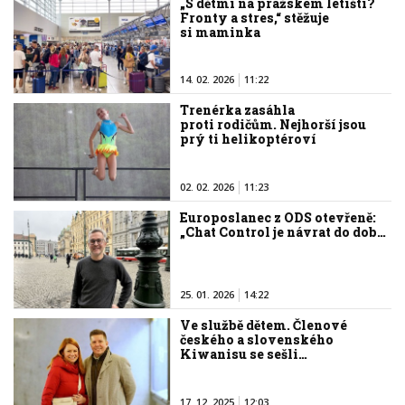
„S dětmi na pražském letišti?
Fronty a stres,“ stěžuje
si maminka
14. 02. 2026
11:22
Trenérka zasáhla
proti rodičům. Nejhorší jsou
prý ti helikoptéroví
02. 02. 2026
11:23
Europoslanec z ODS otevřeně:
„Chat Control je návrat do dob…
25. 01. 2026
14:22
Ve službě dětem. Členové
českého a slovenského
Kiwanisu se sešli…
17. 12. 2025
12:03