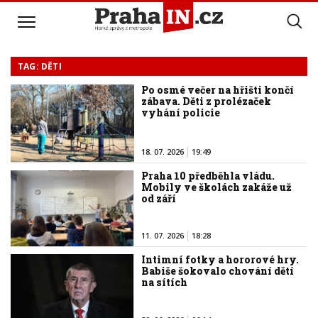
TAG: DĚTI
Po osmé večer na hřišti končí
zábava. Děti z prolézaček
vyhání policie
18. 07. 2026
19:49
Praha 10 předběhla vládu.
Mobily ve školách zakáže už
od září
11. 07. 2026
18:28
Intimní fotky a hororové hry.
Babiše šokovalo chování dětí
na sítích