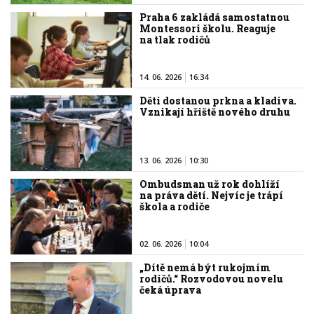
Praha 6 zakládá samostatnou
Montessori školu. Reaguje
na tlak rodičů
14. 06. 2026
16:34
Děti dostanou prkna a kladiva.
Vznikají hřiště nového druhu
13. 06. 2026
10:30
Ombudsman už rok dohlíží
na práva dětí. Nejvíc je trápí
škola a rodiče
02. 06. 2026
10:04
„Dítě nemá být rukojmím
rodičů.“ Rozvodovou novelu
čeká úprava