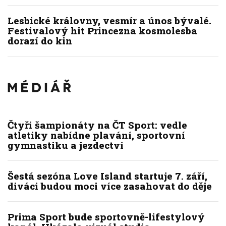
Lesbické královny, vesmír a únos bývalé.
Festivalový hit Princezna kosmolesba
dorazí do kin
Čtyři šampionáty na ČT Sport: vedle
atletiky nabídne plavání, sportovní
gymnastiku a jezdectví
Šestá sezóna Love Island startuje 7. září,
diváci budou moci více zasahovat do děje
Prima Sport bude sportovně-lifestylový