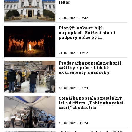
lékař
23. 02. 2026
07:42
Pionýři a skauti bijí
na poplach. Snížení státní
podpory může být…
21. 02. 2026
13:12
Prodavačka popsala nejhorší
zážitky z práce: Lidské
exkrementy a nadávky
16. 02. 2026
07:23
Čtenářka popsala strastiplný
let s dítětem. „Tohle už nechci
zažít,“ zhodnotila
15. 02. 2026
11:24