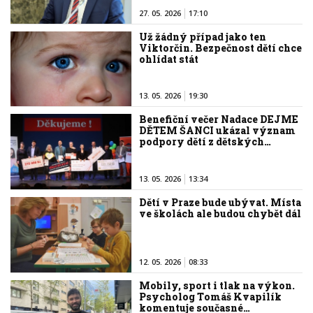
27. 05. 2026
17:10
Už žádný případ jako ten
Viktorčin. Bezpečnost dětí chce
ohlídat stát
13. 05. 2026
19:30
Benefiční večer Nadace DEJME
DĚTEM ŠANCI ukázal význam
podpory dětí z dětských…
13. 05. 2026
13:34
Dětí v Praze bude ubývat. Místa
ve školách ale budou chybět dál
12. 05. 2026
08:33
Mobily, sport i tlak na výkon.
Psycholog Tomáš Kvapilík
komentuje současné…