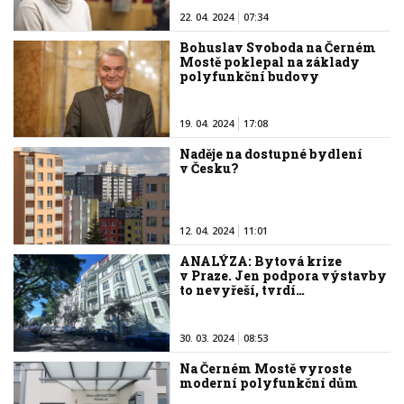
22. 04. 2024
07:34
Bohuslav Svoboda na Černém
Mostě poklepal na základy
polyfunkční budovy
19. 04. 2024
17:08
Naděje na dostupné bydlení
v Česku?
12. 04. 2024
11:01
ANALÝZA: Bytová krize
v Praze. Jen podpora výstavby
to nevyřeší, tvrdí…
30. 03. 2024
08:53
Na Černém Mostě vyroste
moderní polyfunkční dům