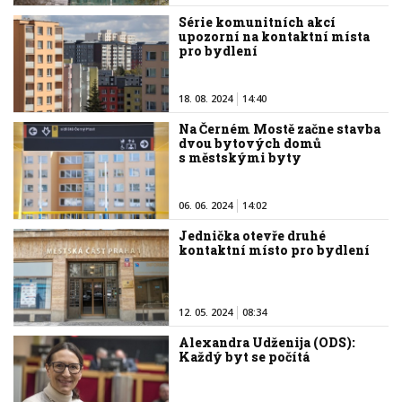
Série komunitních akcí
upozorní na kontaktní místa
pro bydlení
18. 08. 2024
14:40
Na Černém Mostě začne stavba
dvou bytových domů
s městskými byty
06. 06. 2024
14:02
Jednička otevře druhé
kontaktní místo pro bydlení
12. 05. 2024
08:34
Alexandra Udženija (ODS):
Každý byt se počítá