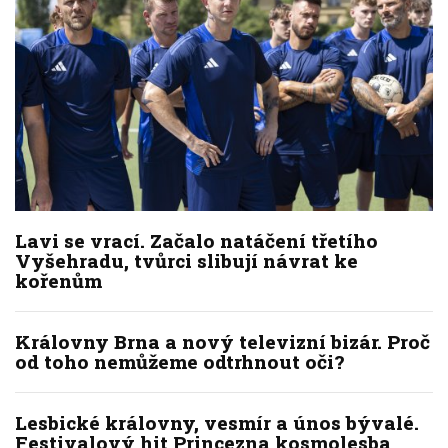
Lavi se vrací. Začalo natáčení třetího
Vyšehradu, tvůrci slibují návrat ke
kořenům
Královny Brna a nový televizní bizár. Proč
od toho nemůžeme odtrhnout oči?
Lesbické královny, vesmír a únos bývalé.
Festivalový hit Princezna kosmolesba