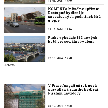
18. 01. 2025
17:40
KOMENTÁŘ: Buďme upřimní.
Dostupné bydlení je
za současných podmínek čirá
utopie
13. 12. 2024
19:10
Praha vybuduje 152 nových
bytů pro sociální bydlení
22. 10. 2024
17:28
V Praze fungují už rok nová
pravidla nájemního bydlení,
Pirátům navzdory
03. 10. 2024
14:38