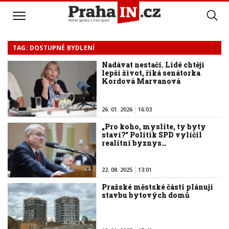
TAG: DOSTUPNÉ BYDLENÍ
Nadávat nestačí. Lidé chtějí
lepší život, říká senátorka
Kordová Marvanová
26. 01. 2026
16:03
„Pro koho, myslíte, ty byty
staví?“ Politik SPD vylíčil
realitní byznys…
22. 08. 2025
13:01
Pražské městské části plánují
stavbu bytových domů