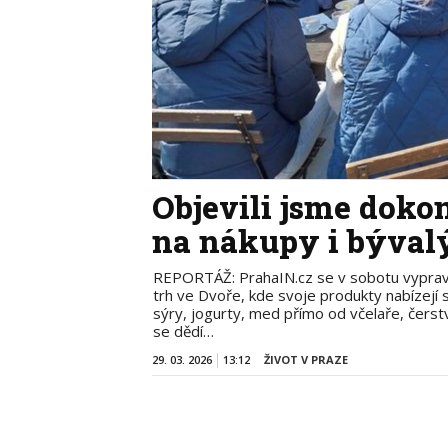
Objevili jsme doko
na nákupy i bývalý
REPORTÁŽ: PrahaIN.cz se v sobotu vypravil
trh ve Dvoře, kde svoje produkty nabízejí 
sýry, jogurty, med přímo od včelaře, čerst
se dědí…
29. 03. 2026
13:12
ŽIVOT V PRAZE