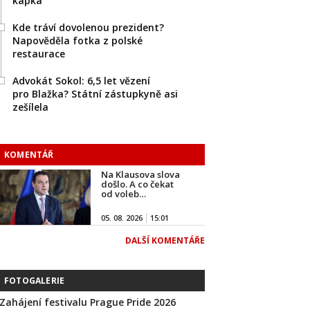
kapka
Kde tráví dovolenou prezident?
Napověděla fotka z polské
restaurace
Advokát Sokol: 6,5 let vězení
pro Blažka? Státní zástupkyně asi
zešílela
KOMENTÁŘ
Na Klausova slova
došlo. A co čekat
od voleb…
05. 08. 2026
15:01
DALŠÍ KOMENTÁŘE
FOTOGALERIE
Zahájení festivalu Prague Pride 2026