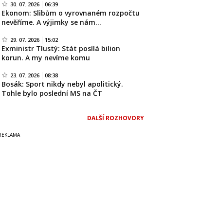
30. 07. 2026
06:39
Ekonom: Slibům o vyrovnaném rozpočtu
nevěříme. A výjimky se nám…
29. 07. 2026
15:02
Exministr Tlustý: Stát posílá bilion
korun. A my nevíme komu
23. 07. 2026
08:38
Bosák: Sport nikdy nebyl apolitický.
Tohle bylo poslední MS na ČT
DALŠÍ ROZHOVORY