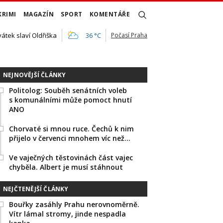
KRIMI
MAGAZÍN
SPORT
KOMENTÁŘE
vátek slaví Oldřiška
36 °C
Počasí Praha
NEJNOVĚJŠÍ ČLÁNKY
Politolog: Souběh senátních voleb
s komunálními může pomoct hnutí
ANO
Chorvaté si mnou ruce. Čechů k nim
přijelo v červenci mnohem víc než…
Ve vaječných těstovinách část vajec
chyběla. Albert je musí stáhnout
NEJČTENĚJŠÍ ČLÁNKY
Bouřky zasáhly Prahu nerovnoměrně.
Vítr lámal stromy, jinde nespadla