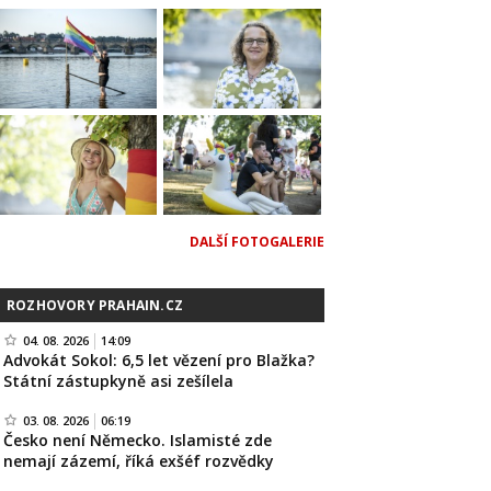
DALŠÍ FOTOGALERIE
ROZHOVORY PRAHAIN.CZ
04. 08. 2026
14:09
Advokát Sokol: 6,5 let vězení pro Blažka?
Státní zástupkyně asi zešílela
03. 08. 2026
06:19
Česko není Německo. Islamisté zde
nemají zázemí, říká exšéf rozvědky