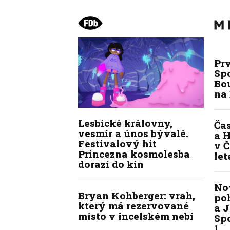
Pr
Sp
Bou
na
Lesbické královny,
Ča
vesmír a únos bývalé.
a H
Festivalový hit
v Č
Princezna kosmolesba
let
dorazí do kin
No
Bryan Kohberger: vrah,
po
který má rezervované
a J
místo v incelském nebi
Spo
1