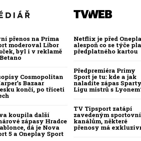
vní přenos na Prima
Netflix je před Onepla
ort moderoval Libor
alespoň co se týče pl
ček, byl i v reklamě
předplatného kartou
 Betano
Předpremiéra Primy
sopisy Cosmopolitan
Sport je tu: kde a jak
arper’s Bazaar
naladíte zápas Sparty
esku končí, po třiceti
Ligu mistrů s Lyonem
ech
TV Tipsport zatápí
va koupila další
zavedeným sportovn
hárové zápasy Hradce
kanálům, některé
ablonce, dá je Nova
přenosy má exkluziv
rt 5 a Oneplay Sport