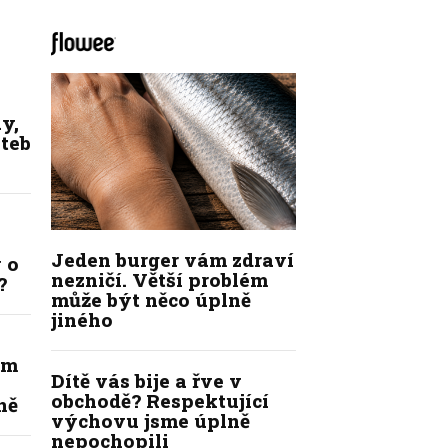
y,
ateb
Jeden burger vám zdraví
 o
nezničí. Větší problém
?
může být něco úplně
jiného
ím
Dítě vás bije a řve v
obchodě? Respektující
ně
výchovu jsme úplně
nepochopili