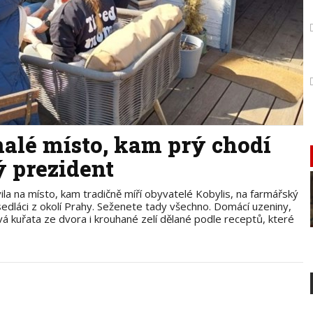
nalé místo, kam prý chodí
 prezident
a na místo, kam tradičně míří obyvatelé Kobylis, na farmářský
sedláci z okolí Prahy. Seženete tady všechno. Domácí uzeniny,
vá kuřata ze dvora i krouhané zelí dělané podle receptů, které