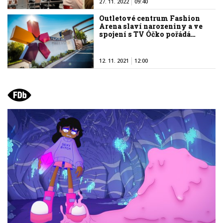
27. 11. 2022
09:40
Outletové centrum Fashion
Arena slaví narozeniny a ve
spojení s TV Óčko pořádá…
12. 11. 2021
12:00