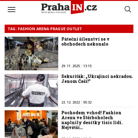
TAG: FASHION ARENA PRAGUE OUTLET
Páteční šílenství se v
obchodech nekonalo
29. 11. 2025
13:15
Sekuriťák: „Ukrajinci nekradou.
Jenom Češi!”
22. 12. 2022
05:32
Pochodem vchod! Fashion
Arenu ve Štěrboholech
naplnily desítky tisíc lidí.
Největší…