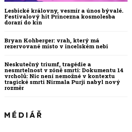
Lesbické královny, vesmír a únos bývalé.
Festivalový hit Princezna kosmolesba
dorazí do kin
Bryan Kohberger: vrah, který má
rezervované místo v incelském nebi
Neskutečný triumf, tragédie a
nesmrtelnost v zóně smrti: Dokumentu 14
vrcholů: Nic není nemožné v kontextu
tragické smrti Nirmala Purji nabyl nový
rozměr