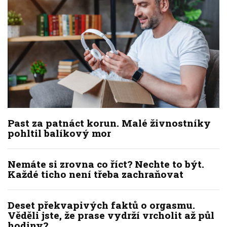
Past za patnáct korun. Malé živnostníky
pohltil balíkový mor
Nemáte si zrovna co říct? Nechte to být.
Každé ticho není třeba zachraňovat
Deset překvapivých faktů o orgasmu.
Věděli jste, že prase vydrží vrcholit až půl
hodiny?