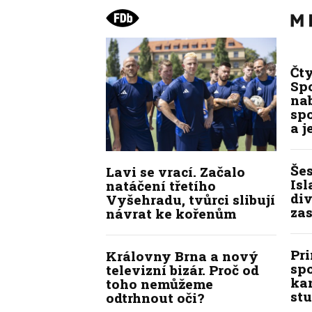
Čt
Spo
na
sp
a j
Še
Lavi se vrací. Začalo
Isl
natáčení třetího
div
Vyšehradu, tvůrci slibují
zas
návrat ke kořenům
Pr
Královny Brna a nový
sp
televizní bizár. Proč od
kan
toho nemůžeme
stu
odtrhnout oči?