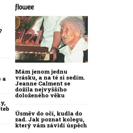
?
Mám jenom jednu
vrásku, a na té si sedím.
 a
Jeanne Calment se
dožila nejvyššího
doloženého věku
y,
ateb
Úsměv do očí, kudla do
zad. Jak poznat kolegu,
který vám závidí úspěch