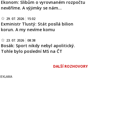
Ekonom: Slibům o vyrovnaném rozpočtu
nevěříme. A výjimky se nám…
29. 07. 2026
15:02
Exministr Tlustý: Stát posílá bilion
korun. A my nevíme komu
23. 07. 2026
08:38
Bosák: Sport nikdy nebyl apolitický.
Tohle bylo poslední MS na ČT
DALŠÍ ROZHOVORY