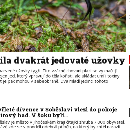
ila dvakrát jedovaté užovky
rvené užovky tygří. Tito vzácně chovaní plazi se vyznačují
n jed, který vpravují do těla kořisti, ale ukládat umí i toxiny
vat je pak mohou v sebeobraně. Dva mladí jedinci tohoto
yřleté dívence v Soběslavi vlezl do pokoje
trový had. V šoku byli…
ěslav je město v Jihočeském kraji čítající zhruba 7.000 obyvatel.
rávě zde se v pondělí odehrál příběh, na který by chtěl narazit