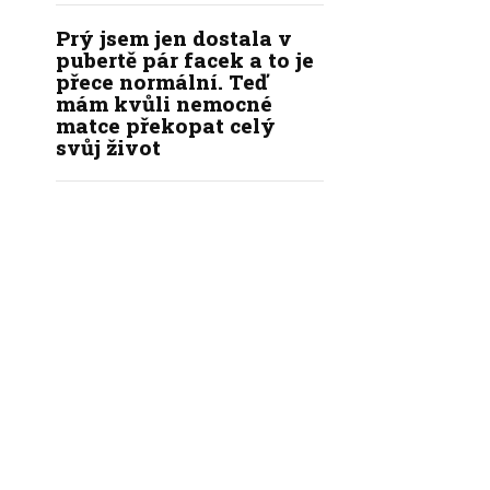
Prý jsem jen dostala v
pubertě pár facek a to je
přece normální. Teď
mám kvůli nemocné
matce překopat celý
svůj život
|
|
|
KÝ KODEX REDAKCE
REDAKCE
INZERCE
KONTAKT