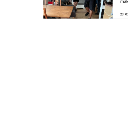
mál
23. 0