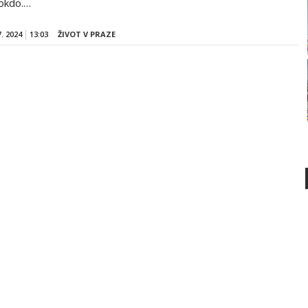
okdo.…
7. 2024
13:03
ŽIVOT V PRAZE