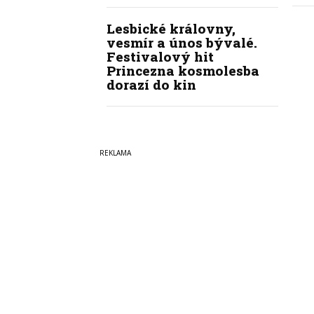
Lesbické královny,
vesmír a únos bývalé.
Festivalový hit
Princezna kosmolesba
dorazí do kin
Copyright © 2022-2026
PrahaI