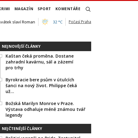
KRIMI
MAGAZÍN
SPORT
KOMENTÁŘE
 svátek slaví Roman
32 °C
Počasí Praha
NEJNOVĚJŠÍ ČLÁNKY
Kaštan čeká proměna. Dostane
zahradní kavárnu, sál a zázemí
pro trhy
Byrokracie bere psům v útulcích
šanci na nový život. Philippe čeká
už…
Božská Marilyn Monroe v Praze.
Výstava odhaluje méně známou tvář
legendy
NEJČTENĚJŠÍ ČLÁNKY