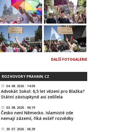
DALŠÍ FOTOGALERIE
ROZHOVORY PRAHAIN.CZ
04. 08. 2026
14:09
Advokát Sokol: 6,5 let vězení pro Blažka?
Státní zástupkyně asi zešílela
03. 08. 2026
06:19
Česko není Německo. Islamisté zde
nemají zázemí, říká exšéf rozvědky
30. 07. 2026
06:39