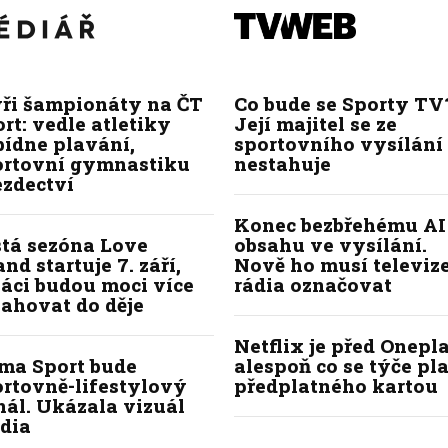
yři šampionáty na ČT
Co bude se Sporty TV
rt: vedle atletiky
Její majitel se ze
bídne plavání,
sportovního vysílání
ortovní gymnastiku
nestahuje
ezdectví
Konec bezbřehému AI
stá sezóna Love
obsahu ve vysílání.
and startuje 7. září,
Nově ho musí televize
áci budou moci více
rádia označovat
ahovat do děje
Netflix je před Onepla
ima Sport bude
alespoň co se týče pl
ortovně-lifestylový
předplatného kartou
ál. Ukázala vizuál
dia