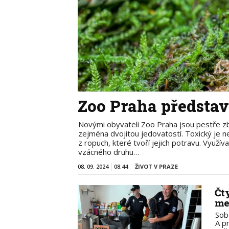
Zoo Praha představ
Novými obyvateli Zoo Praha jsou pestře zba
zejména dvojitou jedovatostí. Toxický je neje
z ropuch, které tvoří jejich potravu. Využí
vzácného druhu…
08. 09. 2024
08:44
ŽIVOT V PRAZE
Čt
me
Sob
A p