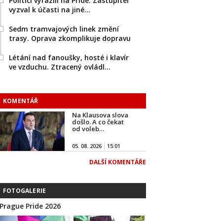
Politici vyrazili na Pride. Zastupitel
vyzval k účasti na jiné…
Sedm tramvajových linek změní
trasy. Oprava zkomplikuje dopravu
Létání nad fanoušky, hosté i klavír
ve vzduchu. Ztracený ovládl…
KOMENTÁŘ
Na Klausova slova
došlo. A co čekat
od voleb…
05. 08. 2026
15:01
DALŠÍ KOMENTÁŘE
FOTOGALERIE
Prague Pride 2026