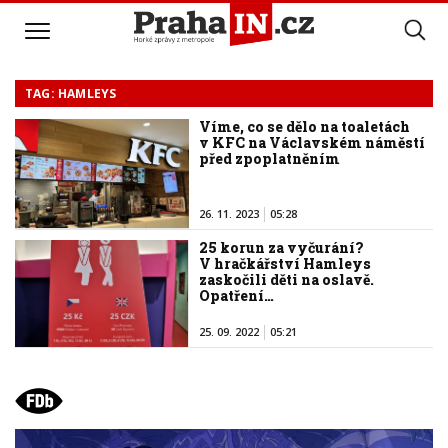
TAG: HAMLEYS
Víme, co se dělo na toaletách
v KFC na Václavském náměstí
před zpoplatněním
26. 11. 2023
05:28
25 korun za vyčurání?
V hračkářství Hamleys
zaskočili děti na oslavě.
Opatření…
25. 09. 2022
05:21