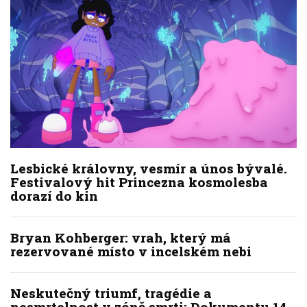
Lesbické královny, vesmír a únos bývalé.
Festivalový hit Princezna kosmolesba
dorazí do kin
Bryan Kohberger: vrah, který má
rezervované místo v incelském nebi
Neskutečný triumf, tragédie a
nesmrtelnost v zóně smrti: Dokumentu 14