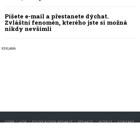
Píšete e-mail a přestanete dýchat.
Zvláštní fenomén, kterého jste si možná
nikdy nevšimli
|
|
|
|
|
GDPR
VOP
ETICKÝ KODEX REDAKCE
REDAKCE
INZERCE
KONTAKT
NASTAVENÍ SOUKROMÍ
Copyright © 2022-2026
PrahaIN.cz