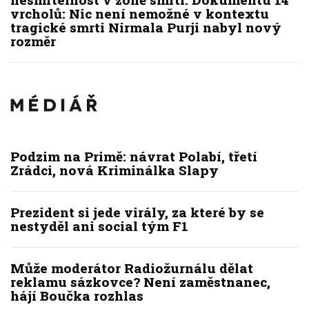
vrcholů: Nic není nemožné v kontextu
tragické smrti Nirmala Purji nabyl nový
rozměr
Podzim na Primě: návrat Polabí, třetí
Zrádci, nová Kriminálka Slapy
Prezident si jede virály, za které by se
nestyděl ani social tým F1
Může moderátor Radiožurnálu dělat
reklamu sázkovce? Není zaměstnanec,
hájí Boučka rozhlas