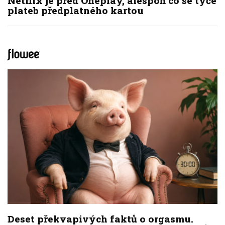
Netflix je před Oneplay, alespoň co se týče
plateb předplatného kartou
Deset překvapivých faktů o orgasmu.