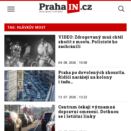
TAG: HLÁVKŮV MOST
VIDEO: Zdrogovaný muž chtěl
skočit z mostu. Policisté ho
zachránili
04. 08. 2026
10:58
Praha po dovolených zhoustla.
Řidiči narážejí na kolony
i řadu…
13. 07. 2026
13:22
Centrum čekají významná
dopravní omezení. Dotknou
se i letištní linky