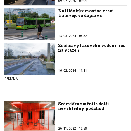
09. 07. 2026
09:01
Na Hlávkův most se vrací
tramvajová doprava
13. 03. 2024
08:52
Změna výlukového vedení tras
na Praze 7
16. 02. 2024
11:11
Sedmička změnila další
nevzhledný podchod
26. 11. 2022
15:29