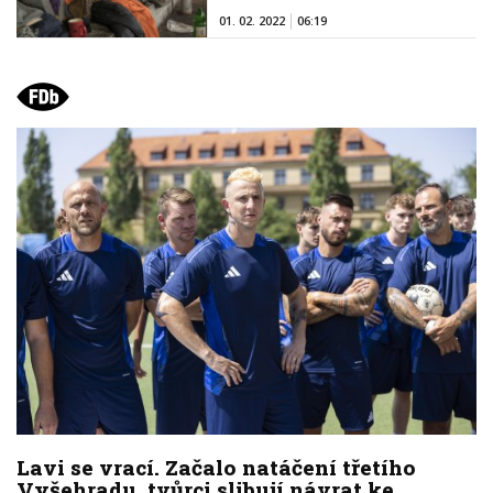
01. 02. 2022
06:19
Lavi se vrací. Začalo natáčení třetího
Vyšehradu, tvůrci slibují návrat ke