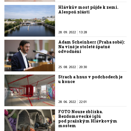
Hlávkův most půjde k zemi.
Alespoň zčásti
28. 09. 2022
13:28
Adam Scheinherr (Praha sobě):
Na vině je stoleté špatné
odvodnění
25. 08. 2022
20:30
Strach a hnus v podchodech je
u konce
28. 06. 2022
22:01
FOTO Nouze zblízka.
Bezdomovecké iglú
pod pražským Hlávkovým
mostem