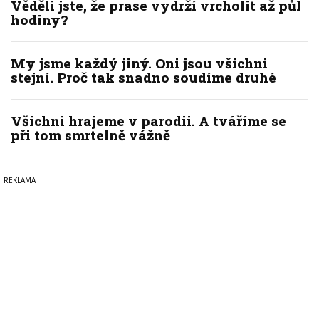
Věděli jste, že prase vydrží vrcholit až půl
hodiny?
My jsme každý jiný. Oni jsou všichni
stejní. Proč tak snadno soudíme druhé
Všichni hrajeme v parodii. A tváříme se
při tom smrtelně vážně