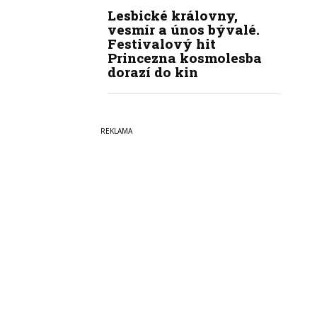
Lesbické královny,
vesmír a únos bývalé.
Festivalový hit
Princezna kosmolesba
dorazí do kin
Copyright © 2022-2026
PrahaI