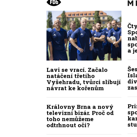
Čt
Spo
na
sp
a j
Še
Lavi se vrací. Začalo
Isl
natáčení třetího
div
Vyšehradu, tvůrci slibují
zas
návrat ke kořenům
Pr
Královny Brna a nový
sp
televizní bizár. Proč od
kan
toho nemůžeme
stu
odtrhnout oči?