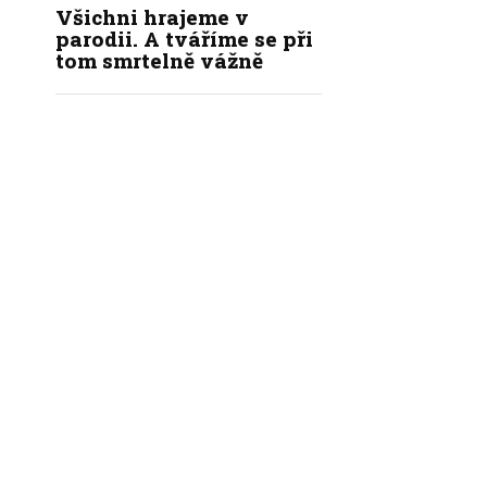
Všichni hrajeme v
parodii. A tváříme se při
tom smrtelně vážně
|
|
|
KÝ KODEX REDAKCE
REDAKCE
INZERCE
KONTAKT
NASTAVENÍ SOUKROMÍ