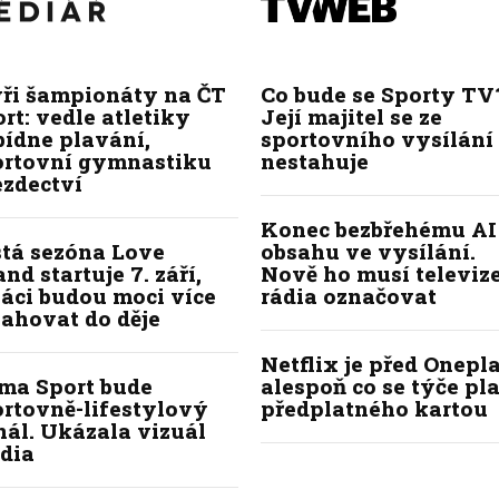
yři šampionáty na ČT
Co bude se Sporty TV
rt: vedle atletiky
Její majitel se ze
bídne plavání,
sportovního vysílání
ortovní gymnastiku
nestahuje
ezdectví
Konec bezbřehému AI
stá sezóna Love
obsahu ve vysílání.
and startuje 7. září,
Nově ho musí televize
áci budou moci více
rádia označovat
ahovat do děje
Netflix je před Onepla
ima Sport bude
alespoň co se týče pl
ortovně-lifestylový
předplatného kartou
ál. Ukázala vizuál
dia