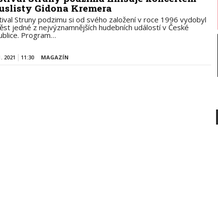
uslisty Gidona Kremera
tival Struny podzimu si od svého založení v roce 1996 vydobyl
ěst jedné z nejvýznamnějších hudebních událostí v České
ublice. Program…
1. 2021
11:30
MAGAZÍN