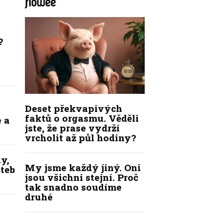
?
Deset překvapivých
faktů o orgasmu. Věděli
 a
jste, že prase vydrží
vrcholit až půl hodiny?
y,
My jsme každý jiný. Oni
ateb
jsou všichni stejní. Proč
tak snadno soudíme
druhé