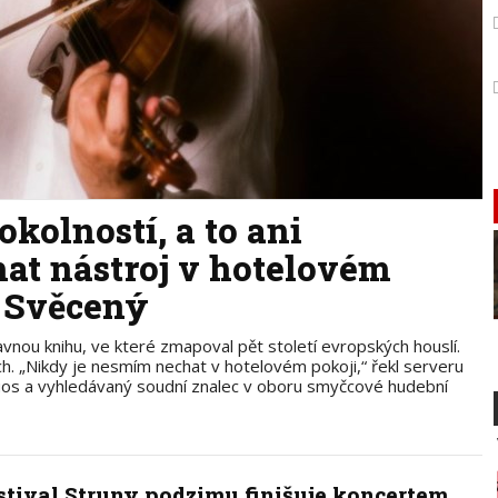
kolností, a to ani
at nástroj v hotelovém
s Svěcený
nou knihu, ve které zmapoval pět století evropských houslí.
ch. „Nikdy je nesmím nechat v hotelovém pokoji,“ řekl serveru
tuos a vyhledávaný soudní znalec v oboru smyčcové hudební
stival Struny podzimu finišuje koncertem