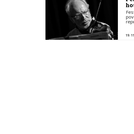
ho
Fes
pov
rep
19. 1