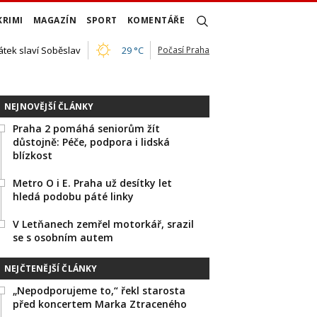
KRIMI
MAGAZÍN
SPORT
KOMENTÁŘE
átek slaví Soběslav
29 °C
Počasí Praha
NEJNOVĚJŠÍ ČLÁNKY
Praha 2 pomáhá seniorům žít
důstojně: Péče, podpora i lidská
blízkost
Metro O i E. Praha už desítky let
hledá podobu páté linky
V Letňanech zemřel motorkář, srazil
se s osobním autem
NEJČTENĚJŠÍ ČLÁNKY
„Nepodporujeme to,“ řekl starosta
před koncertem Marka Ztraceného