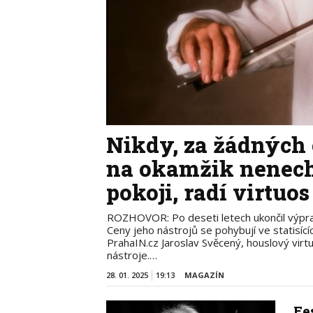
Nikdy, za žádných o
na okamžik nenech
pokoji, radí virtuo
ROZHOVOR: Po deseti letech ukončil výprav
Ceny jeho nástrojů se pohybují ve statisící
PrahaIN.cz Jaroslav Svěcený, houslový vir
nástroje.…
28. 01. 2025
19:13
MAGAZÍN
Fe