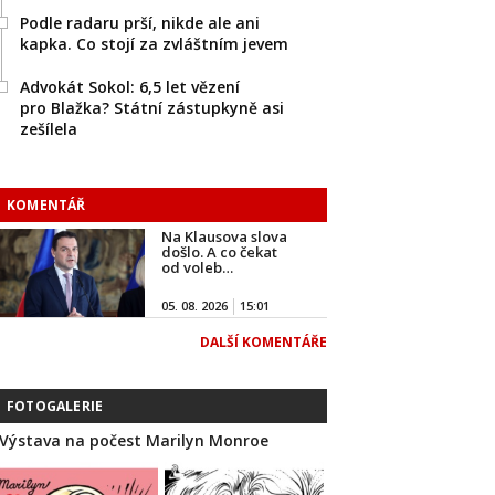
Podle radaru prší, nikde ale ani
kapka. Co stojí za zvláštním jevem
Advokát Sokol: 6,5 let vězení
pro Blažka? Státní zástupkyně asi
zešílela
KOMENTÁŘ
Na Klausova slova
došlo. A co čekat
od voleb…
05. 08. 2026
15:01
DALŠÍ KOMENTÁŘE
FOTOGALERIE
Výstava na počest Marilyn Monroe