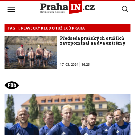
TAG: I. PLAVECKÝ KLUB OTUŽILCŮ PRAHA
Předseda pražských otužilců
zavzpomínal na dva extrémy
17. 03. 2024
16:23