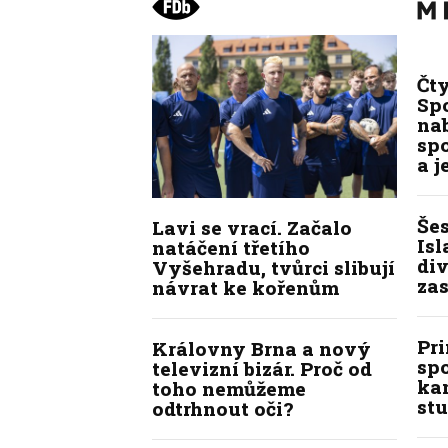
Čt
Spo
na
sp
a j
Še
Lavi se vrací. Začalo
Isl
natáčení třetího
div
Vyšehradu, tvůrci slibují
zas
návrat ke kořenům
Pr
Královny Brna a nový
sp
televizní bizár. Proč od
kan
toho nemůžeme
stu
odtrhnout oči?