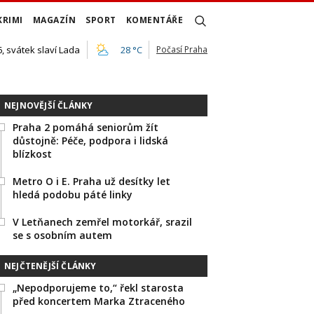
KRIMI
MAGAZÍN
SPORT
KOMENTÁŘE
, svátek slaví Lada
28 °C
Počasí Praha
NEJNOVĚJŠÍ ČLÁNKY
Praha 2 pomáhá seniorům žít
důstojně: Péče, podpora i lidská
blízkost
Metro O i E. Praha už desítky let
hledá podobu páté linky
V Letňanech zemřel motorkář, srazil
se s osobním autem
NEJČTENĚJŠÍ ČLÁNKY
„Nepodporujeme to,“ řekl starosta
před koncertem Marka Ztraceného