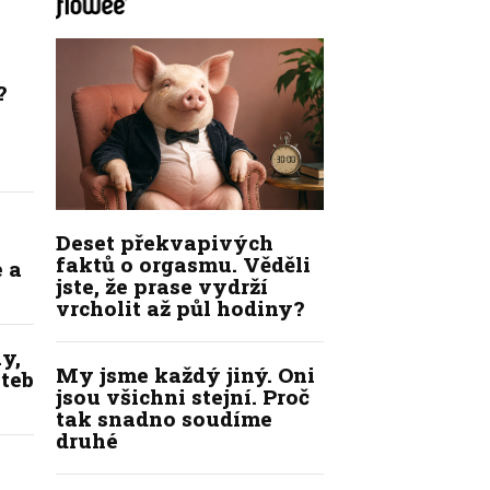
?
Deset překvapivých
faktů o orgasmu. Věděli
 a
jste, že prase vydrží
vrcholit až půl hodiny?
y,
My jsme každý jiný. Oni
ateb
jsou všichni stejní. Proč
tak snadno soudíme
druhé