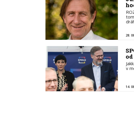
ho
ROZ
tom
drá
28. 0
SP
od
Jak
v m
14. 0