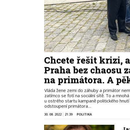
Chcete řešit krizi,
Praha bez chaosu z
na primátora. A pě
Vláda žene zemi do záhuby a primátor nemá 
zatímco se fotí na sociální sítě. To a mnoh
u ostrého startu kampaně politického hnut
odstoupení primátora…
30. 08. 2022
21:39
POLITIKA
Ja