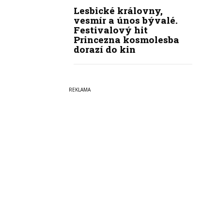
Lesbické královny,
vesmír a únos bývalé.
Festivalový hit
Princezna kosmolesba
dorazí do kin
Copyright © 2022-2026
PrahaI