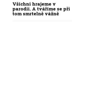
Všichni hrajeme v
parodii. A tváříme se při
tom smrtelně vážně
|
|
|
KÝ KODEX REDAKCE
REDAKCE
INZERCE
KONTAKT
NASTAVENÍ SOUKROMÍ