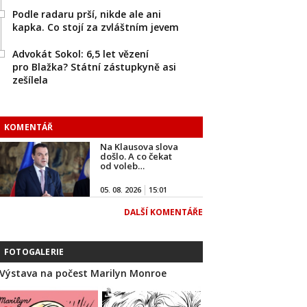
Podle radaru prší, nikde ale ani
kapka. Co stojí za zvláštním jevem
Advokát Sokol: 6,5 let vězení
pro Blažka? Státní zástupkyně asi
zešílela
KOMENTÁŘ
Na Klausova slova
došlo. A co čekat
od voleb…
05. 08. 2026
15:01
DALŠÍ KOMENTÁŘE
FOTOGALERIE
Výstava na počest Marilyn Monroe