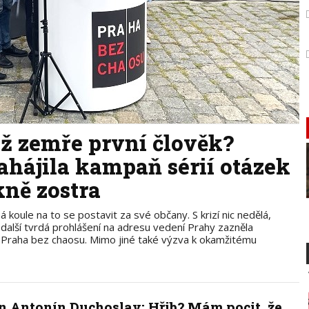
 až zemře první člověk?
ahájila kampaň sérií otázek
kně zostra
koule na to se postavit za své občany. S krizí nic nedělá,
á další tvrdá prohlášení na adresu vedení Prahy zazněla
í Praha bez chaosu. Mimo jiné také výzva k okamžitému
n Antonín Duchoslav: Hřib? Mám pocit, že