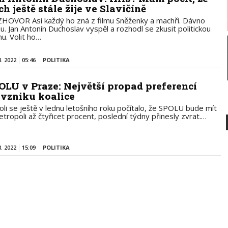
ch ještě stále žije ve Slavičíně
HOVOR Asi každý ho zná z filmu Sněženky a machři. Dávno
u. Jan Antonín Duchoslav vyspěl a rozhodl se zkusit politickou
hu. Volit ho…
8. 2022
05:46
POLITIKA
OLU v Praze: Největší propad preferencí
 vzniku koalice
koli se ještě v lednu letošního roku počítalo, že SPOLU bude mít
etropoli až čtyřicet procent, poslední týdny přinesly zvrat.…
8. 2022
15:09
POLITIKA