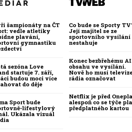
yři šampionáty na ČT
Co bude se Sporty TV
rt: vedle atletiky
Její majitel se ze
bídne plavání,
sportovního vysílání
ortovní gymnastiku
nestahuje
ezdectví
Konec bezbřehému AI
stá sezóna Love
obsahu ve vysílání.
and startuje 7. září,
Nově ho musí televize
áci budou moci více
rádia označovat
ahovat do děje
Netflix je před Onepla
ima Sport bude
alespoň co se týče pl
ortovně-lifestylový
předplatného kartou
ál. Ukázala vizuál
dia