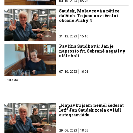
04. 10. 2024
05:28
Saudek, Molavcová a pětice
dalších. To jsou noví čestní
občané Prahy 4
31. 12. 2023
15:10
Pavlína Saudková: Jan je
naprosto fit. Sebrané negativy
stále bolí
07. 10. 2023
16:01
„Kapavku jsem neměl šedesát
let!“ Jan Saudek zcela ovládl
autogramiádu
29. 06. 2023
18:35