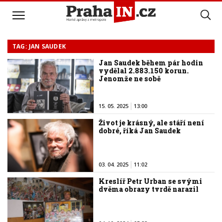
TAG: JAN SAUDEK
Jan Saudek během pár hodin
vydělal 2.883.150 korun.
Jenomže ne sobě
15. 05. 2025
13:00
Život je krásný, ale stáří není
dobré, říká Jan Saudek
03. 04. 2025
11:02
Kreslíř Petr Urban se svými
dvěma obrazy tvrdě narazil