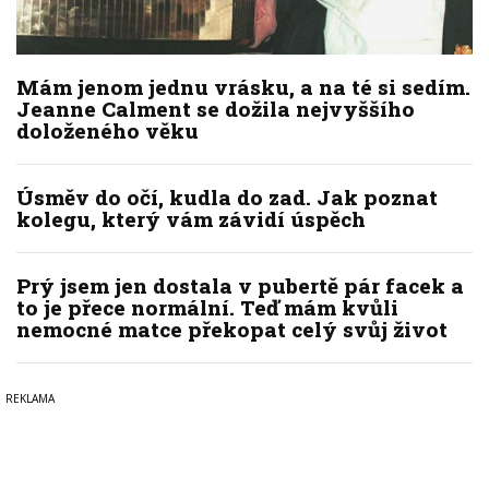
Mám jenom jednu vrásku, a na té si sedím.
Jeanne Calment se dožila nejvyššího
doloženého věku
Úsměv do očí, kudla do zad. Jak poznat
kolegu, který vám závidí úspěch
Prý jsem jen dostala v pubertě pár facek a
to je přece normální. Teď mám kvůli
nemocné matce překopat celý svůj život