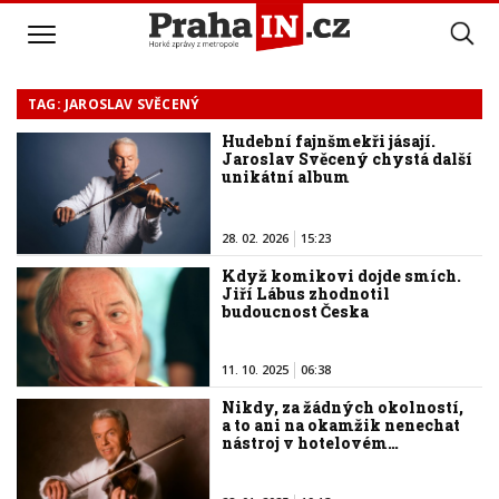
TAG: JAROSLAV SVĚCENÝ
Hudební fajnšmekři jásají.
Jaroslav Svěcený chystá další
unikátní album
28. 02. 2026
15:23
Když komikovi dojde smích.
Jiří Lábus zhodnotil
budoucnost Česka
11. 10. 2025
06:38
Nikdy, za žádných okolností,
a to ani na okamžik nenechat
nástroj v hotelovém…