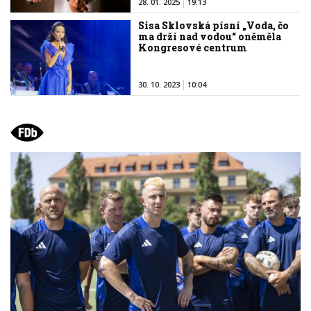
28. 01. 2025
19:13
Sisa Sklovská písní „Voda, čo
ma drží nad vodou“ oněměla
Kongresové centrum
30. 10. 2023
10:04