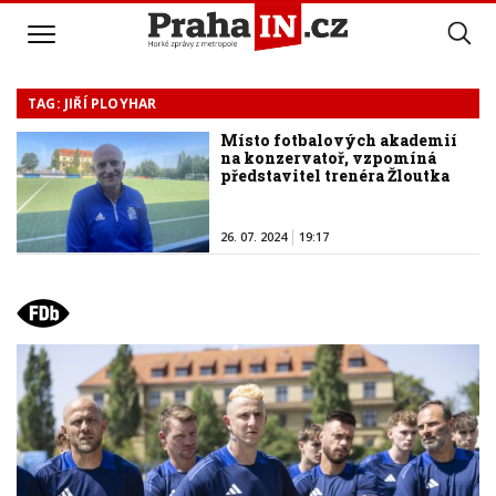
TAG: JIŘÍ PLOYHAR
Místo fotbalových akademií
na konzervatoř, vzpomíná
představitel trenéra Žloutka
26. 07. 2024
19:17