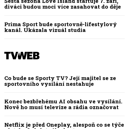
Šestá sezóna Love Island startuje 7. září,
diváci budou moci více zasahovat do děje
Prima Sport bude sportovně-lifestylový
kanál. Ukázala vizuál studia
Co bude se Sporty TV? Její majitel se ze
sportovního vysílání nestahuje
Konec bezbřehému AI obsahu ve vysílání.
Nově ho musí televize a rádia označovat
Netflix je před Oneplay, alespoň co se týče