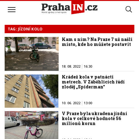
TAG: JÍZDNÍ KOLO
Kam s ním? Na Praze 7 už našli
místo, kde ho můžete postavit
18. 08. 2022
16:30
Krádež kola v patnácti
metrech. V Záběhlicích řádí
zloděj „Spiderman“
10. 06. 2022
13:00
V Praze byla ukradena jízdní
kola v celkové hodnotě 56
milionů korun