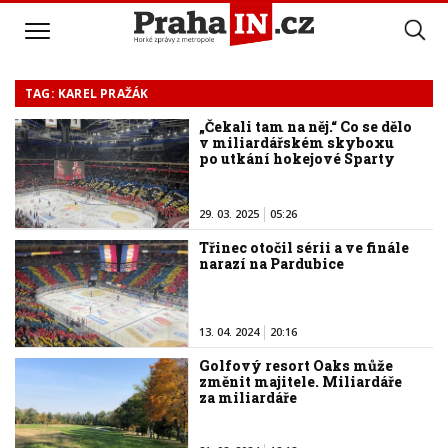
TAG: KAREL PRAŽÁK
„Čekali tam na něj.“ Co se dělo
v miliardářském skyboxu
po utkání hokejové Sparty
29. 03. 2025
05:26
Třinec otočil sérii a ve finále
narazí na Pardubice
13. 04. 2024
20:16
Golfový resort Oaks může
změnit majitele. Miliardáře
za miliardáře