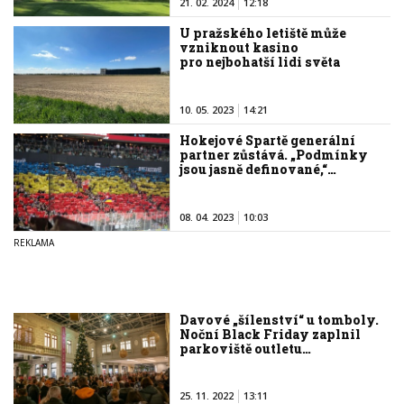
21. 02. 2024
12:18
U pražského letiště může
vzniknout kasino
pro nejbohatší lidi světa
10. 05. 2023
14:21
Hokejové Spartě generální
partner zůstává. „Podmínky
jsou jasně definované,“…
08. 04. 2023
10:03
Davové „šílenství“ u tomboly.
Noční Black Friday zaplnil
parkoviště outletu…
25. 11. 2022
13:11