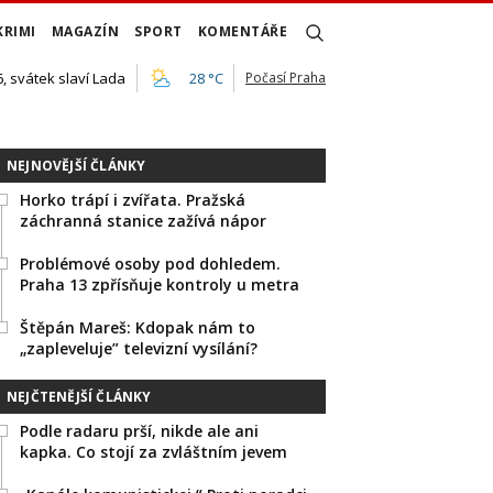
KRIMI
MAGAZÍN
SPORT
KOMENTÁŘE
, svátek slaví Lada
28 °C
Počasí Praha
NEJNOVĚJŠÍ ČLÁNKY
Horko trápí i zvířata. Pražská
záchranná stanice zažívá nápor
Problémové osoby pod dohledem.
Praha 13 zpřísňuje kontroly u metra
Štěpán Mareš: Kdopak nám to
„zapleveluje” televizní vysílání?
NEJČTENĚJŠÍ ČLÁNKY
Podle radaru prší, nikde ale ani
kapka. Co stojí za zvláštním jevem