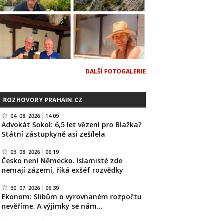
DALŠÍ FOTOGALERIE
ROZHOVORY PRAHAIN.CZ
04. 08. 2026
14:09
Advokát Sokol: 6,5 let vězení pro Blažka?
Státní zástupkyně asi zešílela
03. 08. 2026
06:19
Česko není Německo. Islamisté zde
nemají zázemí, říká exšéf rozvědky
30. 07. 2026
06:39
Ekonom: Slibům o vyrovnaném rozpočtu
nevěříme. A výjimky se nám…