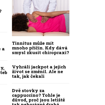
?
Tinnitus může mít
mnoho příčin. Kdy dává
 a
smysl zkusit chiropraxi?
Vyhráli jackpot a jejich
y,
život se změnil. Ale ne
ateb
tak, jak čekali
Dvě stovky za
cappuccino? Tohle je
důvod, proč jsou letiště
tak nehorázně drahá