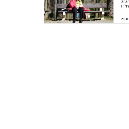
zran
i P
20. 0