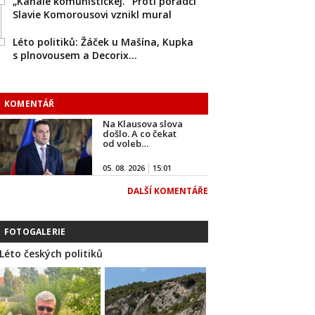
„Kanále komunistickej.“ Proti poradci
Slavie Komorousovi vznikl mural
Léto politiků: Žáček u Mašína, Kupka
s plnovousem a Decorix…
KOMENTÁŘ
Na Klausova slova
došlo. A co čekat
od voleb…
05. 08. 2026
15:01
DALŠÍ KOMENTÁŘE
FOTOGALERIE
Léto českých politiků