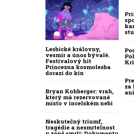
Pr
sp
kan
stu
Lesbické královny,
Po
vesmír a únos bývalé.
Pol
Festivalový hit
Kr
Princezna kosmolesba
dorazí do kin
Pre
za 
Bryan Kohberger: vrah,
ani
který má rezervované
místo v incelském nebi
Neskutečný triumf,
tragédie a nesmrtelnost
v zóně smrti: Dokumentu