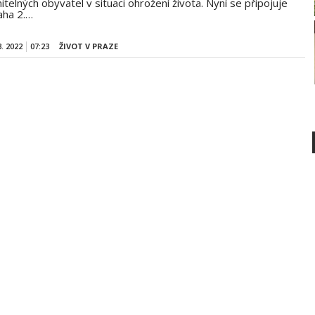
itelných obyvatel v situaci ohrožení života. Nyní se připojuje
raha 2.…
3. 2022
07:23
ŽIVOT V PRAZE