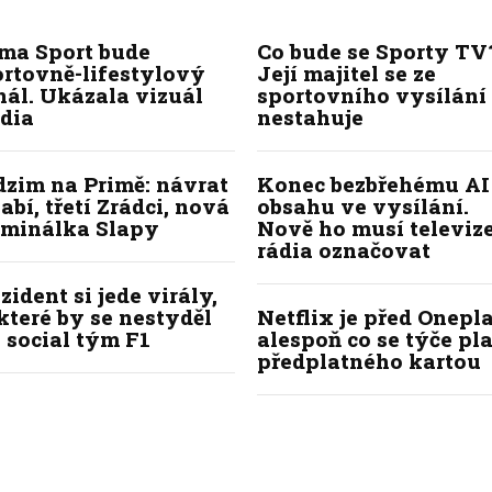
ima Sport bude
Co bude se Sporty TV
ortovně-lifestylový
Její majitel se ze
ál. Ukázala vizuál
sportovního vysílání
dia
nestahuje
dzim na Primě: návrat
Konec bezbřehému AI
abí, třetí Zrádci, nová
obsahu ve vysílání.
iminálka Slapy
Nově ho musí televize
rádia označovat
zident si jede virály,
které by se nestyděl
Netflix je před Onepla
 social tým F1
alespoň co se týče pl
předplatného kartou