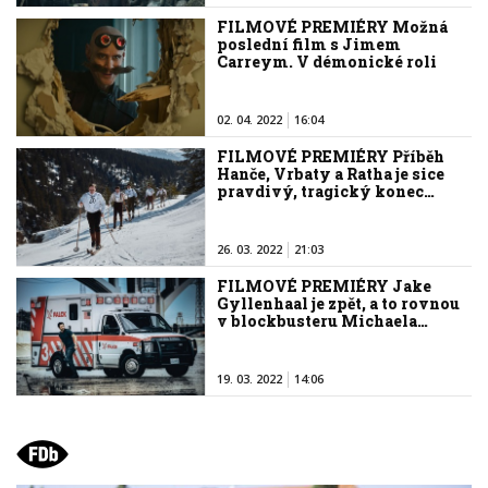
FILMOVÉ PREMIÉRY Možná
poslední film s Jimem
Carreym. V démonické roli
02. 04. 2022
16:04
FILMOVÉ PREMIÉRY Příběh
Hanče, Vrbaty a Ratha je sice
pravdivý, tragický konec…
26. 03. 2022
21:03
FILMOVÉ PREMIÉRY Jake
Gyllenhaal je zpět, a to rovnou
v blockbusteru Michaela…
19. 03. 2022
14:06