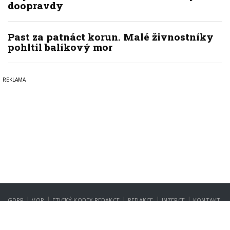
doopravdy
Past za patnáct korun. Malé živnostníky
pohltil balíkový mor
|
|
|
|
|
GDPR
VOP
ETICKÝ KODEX REDAKCE
REDAKCE
INZERCE
KONTAKT
NASTAVENÍ SOUKROMÍ
Copyright © 2022-2026
PrahaIN.cz