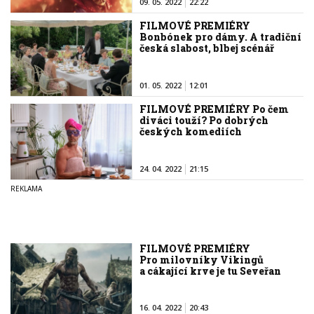
09. 05. 2022
22:22
FILMOVÉ PREMIÉRY
Bonbónek pro dámy. A tradiční
česká slabost, blbej scénář
01. 05. 2022
12:01
FILMOVÉ PREMIÉRY Po čem
diváci touží? Po dobrých
českých komediích
24. 04. 2022
21:15
FILMOVÉ PREMIÉRY
Pro milovníky Vikingů
a cákající krve je tu Seveřan
16. 04. 2022
20:43