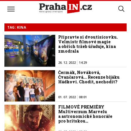
TAG: KINA
Připravte si dvoutisícovku.
Velmistr filmové magie
a obřích tržeb úřaduje, kina
zmodrala
26. 12. 2022
14:29
Čermák, Nováková,
Čvančarová... Recenze bijáku
Hádkovi. Chodit, nechodit?
01. 07. 2022
08:01
FILMOVÉ PREMIÉRY
Multiverzum Marvelu
a astronomické honoráře
pro britskou…