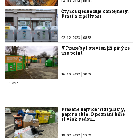
04. 03. 2024
08:03
Čtyřka sjednocuje kontejnery.
Prosí o trpělivost
02. 12. 2023
08:53
V Praze byl otevřen již pátý re-
use point
16. 10. 2022
20:29
Pražané nejvíce třídí plasty,
papír a sklo. O poznání hůře
si však vedou…
19. 02. 2022
12:21