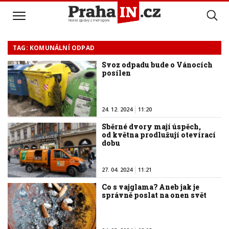
TAG: KOMUNÁLNÍ ODPAD
Svoz odpadu bude o Vánocích
posílen
24. 12. 2024
11:20
Sběrné dvory mají úspěch,
od května prodlužují otevírací
dobu
27. 04. 2024
11:21
Co s vajglama? Aneb jak je
správně poslat na onen svět