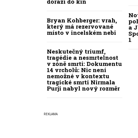
dorazí do kin
No
Bryan Kohberger: vrah,
po
který má rezervované
a J
místo v incelském nebi
Spo
1
Neskutečný triumf,
tragédie a nesmrtelnost
v zóně smrti: Dokumentu
14 vrcholů: Nic není
nemožné v kontextu
tragické smrti Nirmala
Purji nabyl nový rozměr