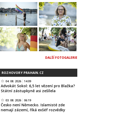
DALŠÍ FOTOGALERIE
ROZHOVORY PRAHAIN.CZ
04. 08. 2026
14:09
Advokát Sokol: 6,5 let vězení pro Blažka?
Státní zástupkyně asi zešílela
03. 08. 2026
06:19
Česko není Německo. Islamisté zde
nemají zázemí, říká exšéf rozvědky