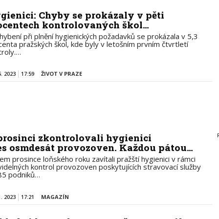
gienici: Chyby se prokázaly v pěti
ocentech kontrolovaných škol…
hybení při plnění hygienických požadavků se prokázala v 5,3
centa pražských škol, kde byly v letošním prvním čtvrtletí
troly.…
5. 2023
17:59
ŽIVOT V PRAZE
prosinci zkontrolovali hygienici
es osmdesát provozoven. Každou pátou…
em prosince loňského roku zavítali pražští hygienici v rámci
videlných kontrol provozoven poskytujících stravovací služby
85 podniků…
1. 2023
17:21
MAGAZÍN