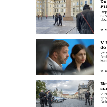
Dů
Pr
Rep
na 
doz
23. 0
V 
do
Ve 
čes
kon
25. 1
Ne
su
V P
spo
Del