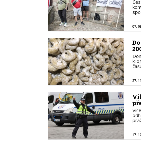
Čes
kont
spo
07. 0
Do
20
Dom
kil
čas
27. 1
Ví
př
Víc
odh
pra
17. 1