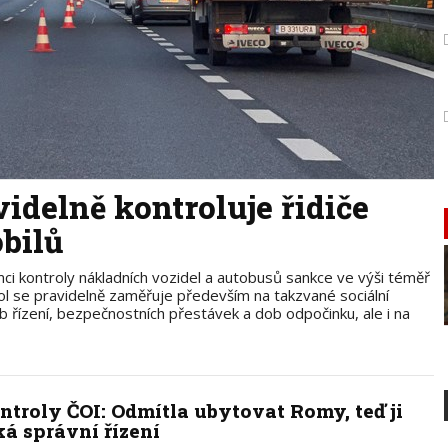
idelně kontroluje řidiče
bilů
mci kontroly nákladních vozidel a autobusů sankce ve výši téměř
rol se pravidelně zaměřuje především na takzvané sociální
 řízení, bezpečnostních přestávek a dob odpočinku, ale i na
ntroly ČOI: Odmítla ubytovat Romy, teď ji
ká správní řízení