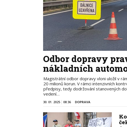
Odbor dopravy prav
nákladních automo
Magistrátní odbor dopravy vloni uložil v rá
20 milionů korun. V rámci intenzivních kont
předpisy, tedy dodržování stanovených dob
vedení…
30. 01. 2025
08:36
DOPRAVA
Ko
če