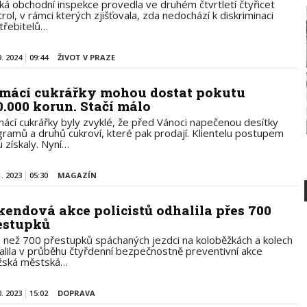
ká obchodní inspekce provedla ve druhém čtvrtletí čtyřicet
rol, v rámci kterých zjišťovala, zda nedochází k diskriminaci
třebitelů…
9. 2024
09:44
ŽIVOT V PRAZE
mácí cukrářky mohou dostat pokutu
0.000 korun. Stačí málo
ácí cukrářky byly zvyklé, že před Vánoci napečenou desítky
ogramů a druhů cukroví, které pak prodají. Klientelu postupem
u získaly. Nyní…
1. 2023
05:30
MAGAZÍN
kendová akce policistů odhalila přes 700
estupků
e než 700 přestupků spáchaných jezdci na koloběžkách a kolech
alila v průběhu čtyřdenní bezpečnostně preventivní akce
žská městská…
0. 2023
15:02
DOPRAVA