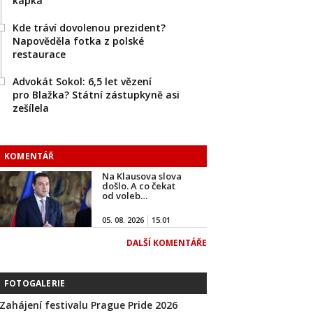
kapka
Kde tráví dovolenou prezident?
Napověděla fotka z polské
restaurace
Advokát Sokol: 6,5 let vězení
pro Blažka? Státní zástupkyně asi
zešílela
KOMENTÁŘ
Na Klausova slova
došlo. A co čekat
od voleb…
05. 08. 2026
15:01
DALŠÍ KOMENTÁŘE
FOTOGALERIE
Zahájení festivalu Prague Pride 2026