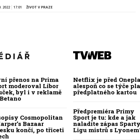
0. 2022
17:01
ŽIVOT V PRAZE
vní přenos na Prima
Netflix je před Onepla
ort moderoval Libor
alespoň co se týče pl
ček, byl i v reklamě
předplatného kartou
 Betano
Předpremiéra Primy
sopisy Cosmopolitan
Sport je tu: kde a jak
arper’s Bazaar
naladíte zápas Sparty
esku končí, po třiceti
Ligu mistrů s Lyonem
ech