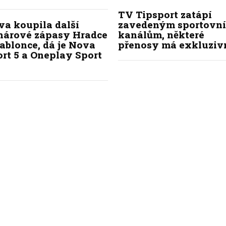
TV Tipsport zatápí
va koupila další
zavedeným sportovn
hárové zápasy Hradce
kanálům, některé
ablonce, dá je Nova
přenosy má exkluziv
rt 5 a Oneplay Sport