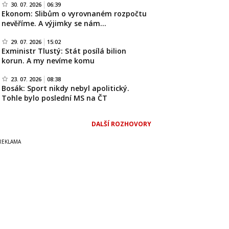
30. 07. 2026
06:39
Ekonom: Slibům o vyrovnaném rozpočtu
nevěříme. A výjimky se nám…
29. 07. 2026
15:02
Exministr Tlustý: Stát posílá bilion
korun. A my nevíme komu
23. 07. 2026
08:38
Bosák: Sport nikdy nebyl apolitický.
Tohle bylo poslední MS na ČT
DALŠÍ ROZHOVORY