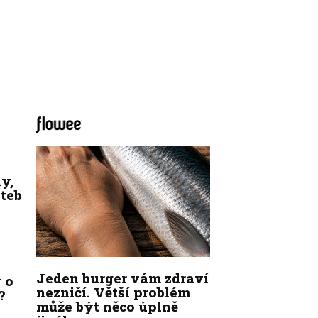
y,
ateb
Jeden burger vám zdraví
 o
nezničí. Větší problém
?
může být něco úplně