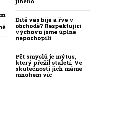
jiného
ím
Dítě vás bije a řve v
obchodě? Respektující
ně
výchovu jsme úplně
nepochopili
Pět smyslů je mýtus,
který přežil staletí. Ve
skutečnosti jich máme
mnohem víc