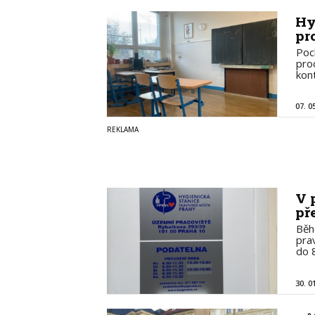
Hy
pr
Poc
pro
kon
07. 0
V 
př
Běh
pra
do 
30. 0