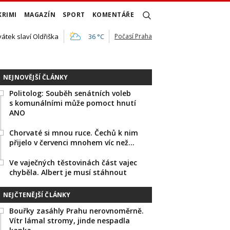
KRIMI
MAGAZÍN
SPORT
KOMENTÁŘE
vátek slaví Oldřiška
36 °C
Počasí Praha
NEJNOVĚJŠÍ ČLÁNKY
Politolog: Souběh senátních voleb
s komunálními může pomoct hnutí
ANO
Chorvaté si mnou ruce. Čechů k nim
přijelo v červenci mnohem víc než…
Ve vaječných těstovinách část vajec
chyběla. Albert je musí stáhnout
NEJČTENĚJŠÍ ČLÁNKY
Bouřky zasáhly Prahu nerovnoměrně.
Vítr lámal stromy, jinde nespadla