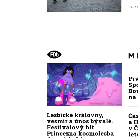
06. 1
Pr
Sp
Bou
na
Lesbické královny,
Ča
vesmír a únos bývalé.
a H
Festivalový hit
v Č
Princezna kosmolesba
let