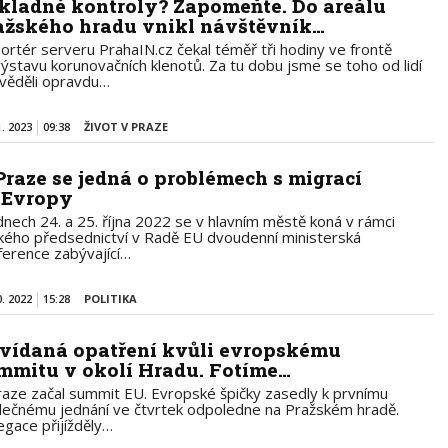
kladné kontroly? Zapomeňte. Do areálu
ažského hradu vnikl návštěvník…
ortér serveru PrahaIN.cz čekal téměř tři hodiny ve frontě
výstavu korunovačních klenotů. Za tu dobu jsme se toho od lidí
věděli opravdu…
1. 2023
09:38
ŽIVOT V PRAZE
Praze se jedná o problémech s migrací
 Evropy
dnech 24. a 25. října 2022 se v hlavním městě koná v rámci
kého předsednictví v Radě EU dvoudenní ministerská
ference zabývající…
0. 2022
15:28
POLITIKA
vídaná opatření kvůli evropskému
mmitu v okolí Hradu. Fotíme…
raze začal summit EU. Evropské špičky zasedly k prvnímu
lečnému jednání ve čtvrtek odpoledne na Pražském hradě.
egace přijížděly…