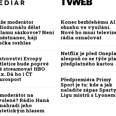
že moderátor
Konec bezbřehému AI
diožurnálu dělat
obsahu ve vysílání.
klamu sázkovce? Není
Nově ho musí televize
ěstnanec, hájí
rádia označovat
učka rozhlas
Netflix je před Onepla
strovství Evropy
alespoň co se týče pl
tletice bude poprvé
předplatného kartou
lé streamovat HBO
x. Dá ho i ČT
urosport
Předpremiéra Primy
Sport je tu: kde a jak
naladíte zápas Sparty
 moderátor na
Ligu mistrů s Lyonem
volené? Rádio Haná
nahradí jeho
ntetickým hlasem