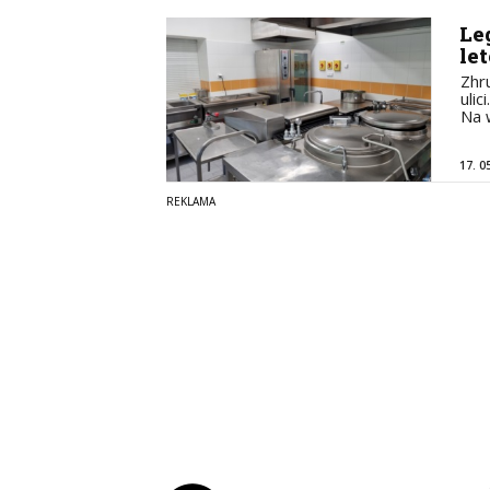
Le
le
Zhr
ulic
Na 
17. 0