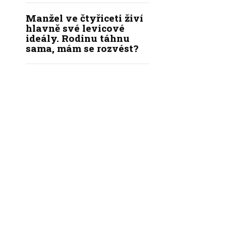
Manžel ve čtyřiceti živí
hlavně své levicové
ideály. Rodinu táhnu
sama, mám se rozvést?
|
|
|
KÝ KODEX REDAKCE
REDAKCE
INZERCE
KONTAKT
NASTAVENÍ SOUKROMÍ