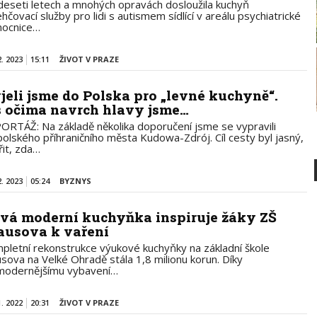
deseti letech a mnohých opravách dosloužila kuchyň
hčovací služby pro lidi s autismem sídlící v areálu psychiatrické
ocnice…
2. 2023
15:11
ŽIVOT V PRAZE
jeli jsme do Polska pro „levné kuchyně“.
s očima navrch hlavy jsme…
ORTÁŽ: Na základě několika doporučení jsme se vypravili
polského příhraničního města Kudowa-Zdrój. Cíl cesty byl jasný,
řit, zda…
2. 2023
05:24
BYZNYS
vá moderní kuchyňka inspiruje žáky ZŠ
ausova k vaření
pletní rekonstrukce výukové kuchyňky na základní škole
usova na Velké Ohradě stála 1,8 milionu korun. Díky
modernějšímu vybavení…
1. 2022
20:31
ŽIVOT V PRAZE