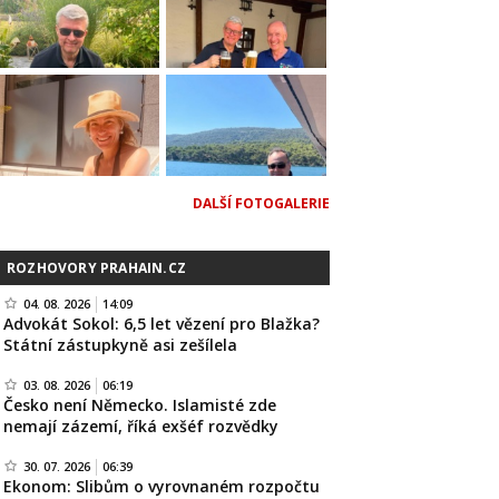
DALŠÍ FOTOGALERIE
ROZHOVORY PRAHAIN.CZ
04. 08. 2026
14:09
Advokát Sokol: 6,5 let vězení pro Blažka?
Státní zástupkyně asi zešílela
03. 08. 2026
06:19
Česko není Německo. Islamisté zde
nemají zázemí, říká exšéf rozvědky
30. 07. 2026
06:39
Ekonom: Slibům o vyrovnaném rozpočtu