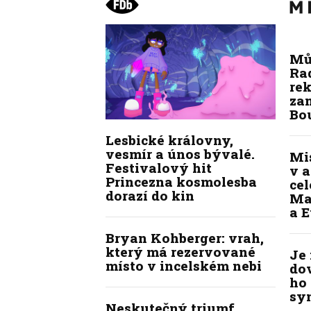
Mů
Ra
re
zam
Bo
Lesbické královny,
vesmír a únos bývalé.
Mi
Festivalový hit
v a
Princezna kosmolesba
ce
dorazí do kin
Ma
a E
Bryan Kohberger: vrah,
který má rezervované
Je
místo v incelském nebi
do
ho 
sy
Neskutečný triumf,