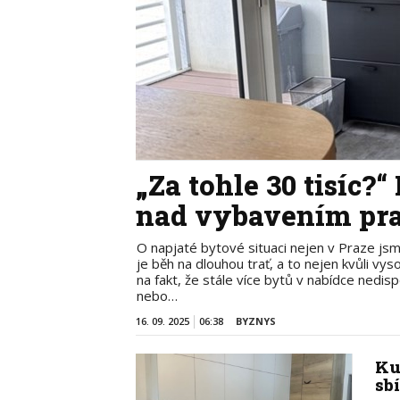
„Za tohle 30 tisíc?
nad vybavením pr
O napjaté bytové situaci nejen v Praze jsme
je běh na dlouhou trať, a to nejen kvůli v
na fakt, že stále více bytů v nabídce ned
nebo…
16. 09. 2025
06:38
BYZNYS
Ku
sb