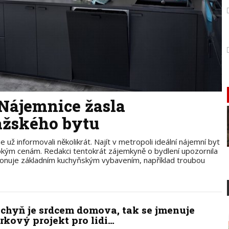
“ Nájemnice žasla
ažského bytu
 už informovali několikrát. Najít v metropoli ideální nájemní byt
ysokým cenám. Redakci tentokrát zájemkyně o bydlení upozornila
isponuje základním kuchyňským vybavením, například troubou
chyň je srdcem domova, tak se jmenuje
írkový projekt pro lidi…