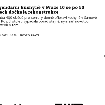
gendární kuchyně v Praze 10 se po 50
tech dočkala rekonstrukce
uba 400 obědů pro seniory denně připraví kuchyně v Sámově
i. Po půl století vypadala pořád stejně, nyní září novotou.
webu o tom…
5. 2022
10:50
ŽIVOT V PRAZE