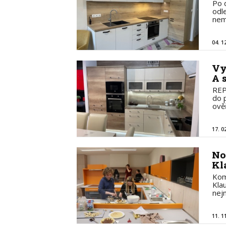
Po 
odle
nem
04. 1
Vy
A 
REP
do 
ově
17. 0
No
Kl
Kom
Kla
nej
11. 1