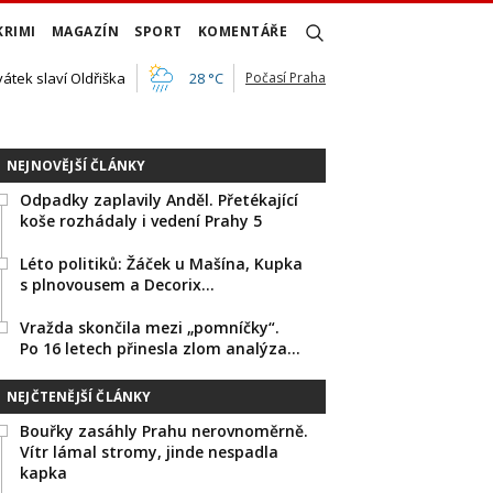
KRIMI
MAGAZÍN
SPORT
KOMENTÁŘE
vátek slaví Oldřiška
28 °C
Počasí Praha
NEJNOVĚJŠÍ ČLÁNKY
Odpadky zaplavily Anděl. Přetékající
koše rozhádaly i vedení Prahy 5
Léto politiků: Žáček u Mašína, Kupka
s plnovousem a Decorix…
Vražda skončila mezi „pomníčky“.
Po 16 letech přinesla zlom analýza…
NEJČTENĚJŠÍ ČLÁNKY
Bouřky zasáhly Prahu nerovnoměrně.
Vítr lámal stromy, jinde nespadla
kapka