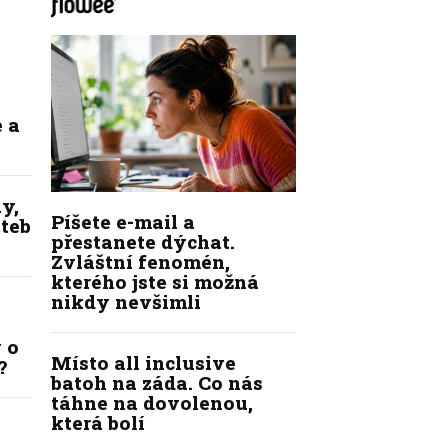
 a
y,
Píšete e-mail a
ateb
přestanete dýchat.
Zvláštní fenomén,
kterého jste si možná
nikdy nevšimli
 o
Místo all inclusive
?
batoh na záda. Co nás
táhne na dovolenou,
která bolí