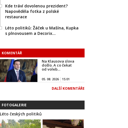
Kde tráví dovolenou prezident?
Napověděla fotka z polské
restaurace
Léto politiků: Žáček u Mašína, Kupka
s plnovousem a Decorix…
KOMENTÁŘ
Na Klausova slova
došlo. A co čekat
od voleb…
05. 08. 2026
15:01
DALŠÍ KOMENTÁŘE
FOTOGALERIE
Léto českých politiků