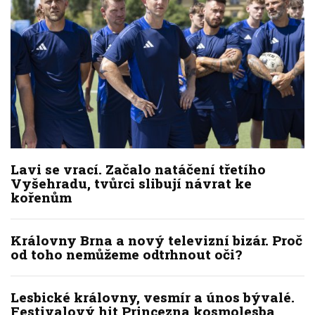
Lavi se vrací. Začalo natáčení třetího
Vyšehradu, tvůrci slibují návrat ke
kořenům
Královny Brna a nový televizní bizár. Proč
od toho nemůžeme odtrhnout oči?
Lesbické královny, vesmír a únos bývalé.
Festivalový hit Princezna kosmolesba