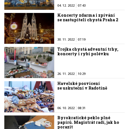
04. 12. 2022
07:43
Koncerty zdarma i zpívání
se zastupiteli chystá Praha 2
30. 11. 2022
07:19
Trojka chystá adventní trhy,
koncerty i rybí polévku
26. 11. 2022
10:29
Havelské posvícení
se uskuteční v Radotíně
06. 10. 2022
08:31
Byrokratické peklo plné
papírů. Magistrát radí, jak ho
porazit