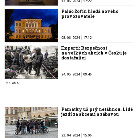
13. 06. 2024
17:22
Palác Žofín hledá nového
provozovatele
08. 06. 2024
17:12
Experti: Bezpečnost
na velkých akcích v Česku je
dostačující
24. 05. 2024
09:46
Památky už prý netáhnou. Lidé
jezdí za akcemi a zábavou
23. 04. 2024
15:06