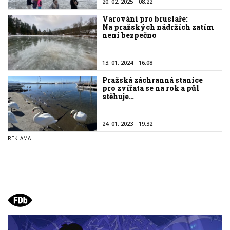
20. 02. 2025
08:22
Varování pro bruslaře:
Na pražských nádržích zatím
není bezpečno
13. 01. 2024
16:08
Pražská záchranná stanice
pro zvířata se na rok a půl
stěhuje…
24. 01. 2023
19:32