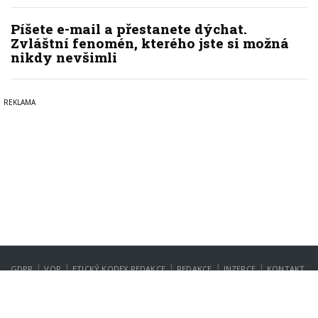
Píšete e-mail a přestanete dýchat.
Zvláštní fenomén, kterého jste si možná
nikdy nevšimli
|
|
|
|
|
GDPR
VOP
ETICKÝ KODEX REDAKCE
REDAKCE
INZERCE
KONTAKT
NASTAVENÍ SOUKROMÍ
Copyright © 2022-2026
PrahaIN.cz