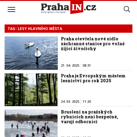
TAG: LESY HLAVNÍHO MĚSTA
Praha otevřela nové sídlo
záchranné stanice pro volně
žijící živočichy
21. 04. 2025
08:31
Praha je Evropským městem
lesnictví pro rok 2025
24. 03. 2025
11:20
Bruslení na pražských
rybnících není bezpečné,
varují odborníci