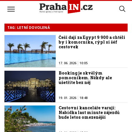
TAG: LETNÍ DOVOLENÁ
Češi dají za Egypt 9 900 a chtěli
by i komorníka, rýpl si šéf
cestovek
17. 06. 2026
10:05
Booking je skvělým
pomocníkem. Někdy ale
ušetříte bez něj
19. 01. 2026
18:48
Cestovní kanceláře varují:
Nabídka last minute zájezdů
bude letos omezenější