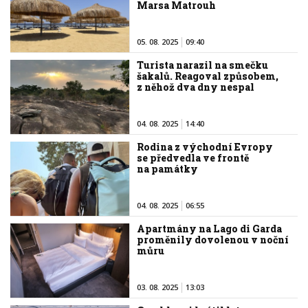
Marsa Matrouh
05. 08. 2025
09:40
Turista narazil na smečku
šakalů. Reagoval způsobem,
z něhož dva dny nespal
04. 08. 2025
14:40
Rodina z východní Evropy
se předvedla ve frontě
na památky
04. 08. 2025
06:55
Apartmány na Lago di Garda
proměnily dovolenou v noční
můru
03. 08. 2025
13:03