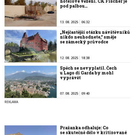
hotelové vězení. CK Fischer je
pod palbou…
13. 08. 2025
06:32
„Nejčastější otázku návštěvníků
nikdo neuhodnete,“ směje
se zámecký průvodce
12. 08. 2025
18:38
Spěch se nevyplatil. Čech
u Lago di Garda by mohl
vyprávět
07. 08. 2025
09:40
Pražanka odhaluje: Co
se skutečně dělo v kritizované