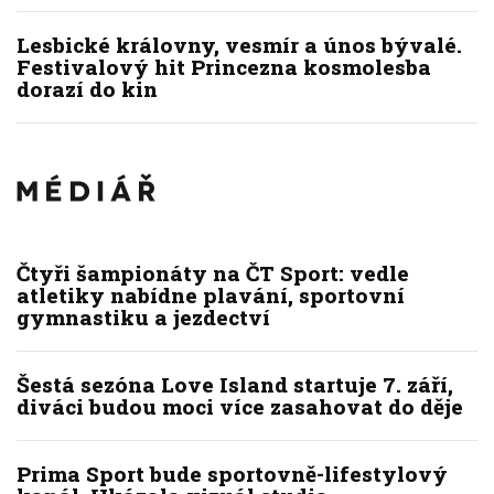
Lesbické královny, vesmír a únos bývalé.
Festivalový hit Princezna kosmolesba
dorazí do kin
Čtyři šampionáty na ČT Sport: vedle
atletiky nabídne plavání, sportovní
gymnastiku a jezdectví
Šestá sezóna Love Island startuje 7. září,
diváci budou moci více zasahovat do děje
Prima Sport bude sportovně-lifestylový