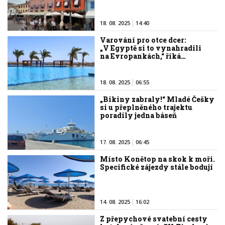
18. 08. 2025
14:40
Varování pro otce dcer:
„V Egyptě si to vynahradili
na Evropankách,“ říká…
18. 08. 2025
06:55
„Bikiny zabraly!“ Mladé Češky
si u přeplněného trajektu
poradily jedna báseň
17. 08. 2025
06:45
Místo Konětop na skok k moři.
Specifické zájezdy stále bodují
14. 08. 2025
16:02
Z přepychové svatební cesty