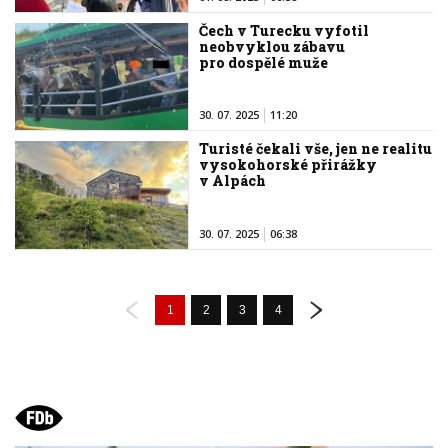
Čech v Turecku vyfotil
neobvyklou zábavu
pro dospělé muže
30. 07. 2025
11:20
Turisté čekali vše, jen ne realitu
vysokohorské přirážky
v Alpách
30. 07. 2025
06:38
1
2
3
4