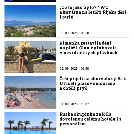
„Co to jako bylo?!“ WC
a kavárna na letišti Rijeka děsí
i otrlé
06. 09. 2025
06:28
Římanka zastavila dění
na pláži. Člun vyfukovala
v neviditelných plavkách
02. 09. 2025
06:50
Češi přijeli na chorvatský Krk.
Uviděli plážové eldorádo
a chtěli pryč
01. 09. 2025
13:02
Ruská skupinka zničila
dovolenou celému hotelu i s
personálem