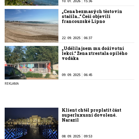
10. 01. 2026
15:36
„Cena bezmasých těstovin
stačila…“ Češi objevili
francouzské Lipno
22. 09. 2025
06:37
„Udělila jsem mu doživotní
lekci.“ Žena ztrestala opilého
vodáka
09. 09. 2025
06:45
Klient chtěl proplatit část
superluxusní dovolené.
Narazil
08. 09. 2025
09:53