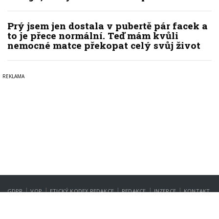
Prý jsem jen dostala v pubertě pár facek a
to je přece normální. Teď mám kvůli
nemocné matce překopat celý svůj život
|
|
|
|
|
GDPR
VOP
ETICKÝ KODEX REDAKCE
REDAKCE
INZERCE
KONTAKT
NASTAVENÍ SOUKROMÍ
Copyright © 2022-2026
PrahaIN.cz