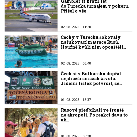
Gambler si krátil let
do Turecka turnajem v pokeru.
Přišel o vše
02. 08. 2025
11:20
Čechy v Turecku šokovaly
nafukovací matrace Rusů.
Houfně kvůli nim opouštěli…
02. 08. 2025
06:40
Čech si v Bulharsku dopřál
nejdražší smažák života.
Jídelní lístek potvrdil, že…
01. 08. 2025
18:37
Rusové předbíhali ve frontě
na akropoli. Po reakci davu to
už…
01. 08. 2025
06:38