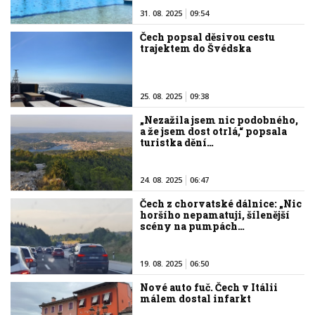
31. 08. 2025
09:54
Čech popsal děsivou cestu
trajektem do Švédska
25. 08. 2025
09:38
„Nezažila jsem nic podobného,
a že jsem dost otrlá,“ popsala
turistka dění…
24. 08. 2025
06:47
Čech z chorvatské dálnice: „Nic
horšího nepamatuji, šílenější
scény na pumpách…
19. 08. 2025
06:50
Nové auto fuč. Čech v Itálii
málem dostal infarkt