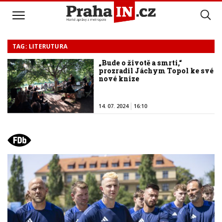
TAG: LITERUTURA
„Bude o životě a smrti,“
prozradil Jáchym Topol ke své
nové knize
14. 07. 2024
16:10