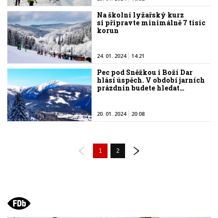
Na školní lyžařský kurz
si připravte minimálně 7 tisíc
korun
24. 01. 2024
14:21
Pec pod Sněžkou i Boží Dar
hlásí úspěch. V období jarních
prázdnin budete hledat…
20. 01. 2024
20:08
1
2