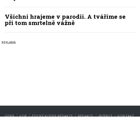
Všichni hrajeme v parodii. A tváříme se
při tom smrtelně vážně
|
|
|
|
|
GDPR
VOP
ETICKÝ KODEX REDAKCE
REDAKCE
INZERCE
KONTAKT
NASTAVENÍ SOUKROMÍ
Copyright © 2022-2026
PrahaIN.cz