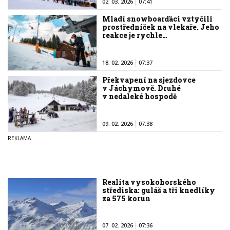
02. 03. 2026
07:41
Mladí snowboarďáci vztyčili
prostředníček na vlekaře. Jeho
reakce je rychle…
18. 02. 2026
07:37
Překvapení na sjezdovce
v Jáchymově. Druhé
v nedaleké hospodě
09. 02. 2026
07:38
Realita vysokohorského
střediska: guláš a tři knedlíky
za 575 korun
07. 02. 2026
07:36