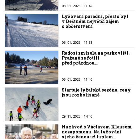
08. 01. 2026
11:42
Lyžování parádní, přesto byl
v Deštném největší zájem
o občerstvení
06. 01. 2026
11:38
Radost zmizela na parkovišti.
Pražané se fotili
před prázdnou…
05. 01. 2026
11:40
Startuje lyžařská sezóna, ceny
jsou rozkolísané
29. 11. 2025
14:40
Na závod s Václavem Klausem
nezapomenu. Na lyžování
s jeho ženou už tuplem…