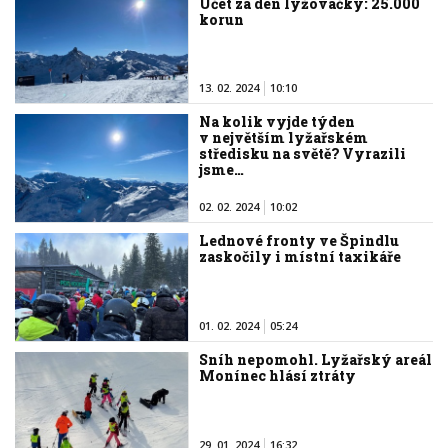
Účet za den lyžovačky: 25.000
korun
13. 02. 2024
10:10
Na kolik vyjde týden
v největším lyžařském
středisku na světě? Vyrazili
jsme…
02. 02. 2024
10:02
Lednové fronty ve Špindlu
zaskočily i místní taxikáře
01. 02. 2024
05:24
Sníh nepomohl. Lyžařský areál
Monínec hlásí ztráty
29. 01. 2024
16:32