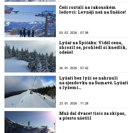
Češi roztáli na rakouském
ledovci: Levněji než na Sněžce!
03. 02. 2026
07:38
Lyžař na Špičáku: Viděl cenu,
zhrozil se, prohlédl si knedlík,
odešel
26. 01. 2026
07:42
Lyžaři bez lyží se nahrnuli
na sjezdovku na Šumavě. Lyžaři
s lyžemi…
23. 01. 2026
11:28
Muž dal dvacet tisíc za skipas,
a přesto ušetřil