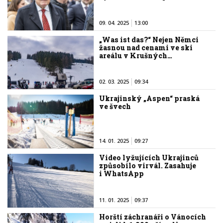
09. 04. 2025
13:00
„Was ist das?“ Nejen Němci
žasnou nad cenami ve ski
areálu v Krušných…
02. 03. 2025
09:34
Ukrajinský „Aspen“ praská
ve švech
14. 01. 2025
09:27
Video lyžujících Ukrajinců
způsobilo virvál. Zasahuje
i WhatsApp
11. 01. 2025
09:37
Horští záchranáři o Vánocích