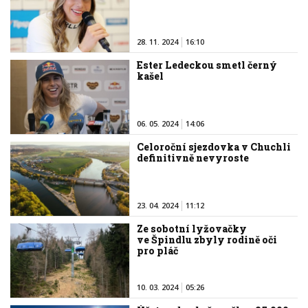
28. 11. 2024
16:10
Ester Ledeckou smetl černý
kašel
06. 05. 2024
14:06
Celoroční sjezdovka v Chuchli
definitivně nevyroste
23. 04. 2024
11:12
Ze sobotní lyžovačky
ve Špindlu zbyly rodině oči
pro pláč
10. 03. 2024
05:26