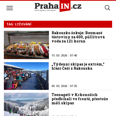
TAG: LYŽOVÁNÍ
Rakousko šokuje: Bezmasé
těstoviny za 400, půllitrová
voda za 121 korun
15. 03. 2026
07:40
„Týdenní skipas je extrém,“
hlásí Češi z Rakouska
05. 03. 2026
07:35
Teenageři v Krkonoších
předbíhali ve frontě, přestože
měli skipas