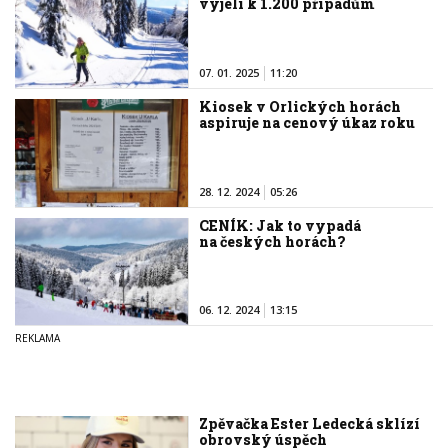
vyjeli k 1.200 případům
07. 01. 2025
11:20
Kiosek v Orlických horách
aspiruje na cenový úkaz roku
28. 12. 2024
05:26
CENÍK: Jak to vypadá
na českých horách?
06. 12. 2024
13:15
Zpěvačka Ester Ledecká sklízí
obrovský úspěch