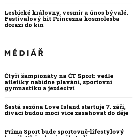
Lesbické královny, vesmír a únos bývalé.
Festivalový hit Princezna kosmolesba
dorazí do kin
Čtyři šampionáty na ČT Sport: vedle
atletiky nabídne plavání, sportovní
gymnastiku a jezdectví
Šestá sezóna Love Island startuje 7. září,
diváci budou moci více zasahovat do děje
Prima Sport bude sportovně-lifestylový