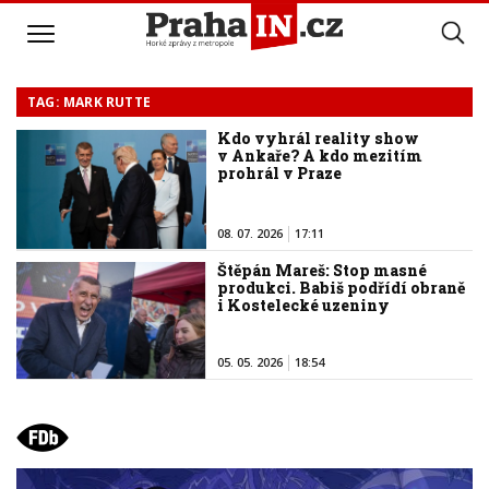
TAG: MARK RUTTE
Kdo vyhrál reality show
v Ankaře? A kdo mezitím
prohrál v Praze
08. 07. 2026
17:11
Štěpán Mareš: Stop masné
produkci. Babiš podřídí obraně
i Kostelecké uzeniny
05. 05. 2026
18:54