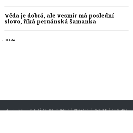
Věda je dobrá, ale vesmír má poslední
slovo, říká peruánská šamanka
|
|
|
|
|
GDPR
VOP
ETICKÝ KODEX REDAKCE
REDAKCE
INZERCE
KONTAKT
NASTAVENÍ SOUKROMÍ
Copyright © 2022-2026
PrahaIN.cz