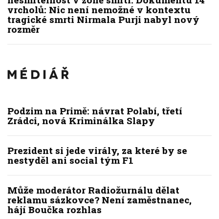
vrcholů: Nic není nemožné v kontextu
tragické smrti Nirmala Purji nabyl nový
rozměr
Podzim na Primě: návrat Polabí, třetí
Zrádci, nová Kriminálka Slapy
Prezident si jede virály, za které by se
nestyděl ani social tým F1
Může moderátor Radiožurnálu dělat
reklamu sázkovce? Není zaměstnanec,
hájí Boučka rozhlas