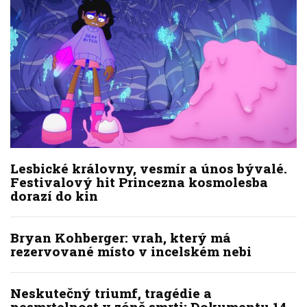
Lesbické královny, vesmír a únos bývalé.
Festivalový hit Princezna kosmolesba
dorazí do kin
Bryan Kohberger: vrah, který má
rezervované místo v incelském nebi
Neskutečný triumf, tragédie a
nesmrtelnost v zóně smrti: Dokumentu 14