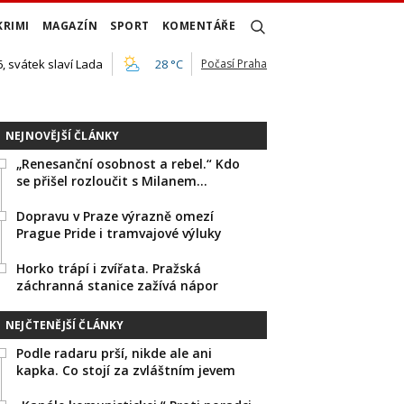
KRIMI
MAGAZÍN
SPORT
KOMENTÁŘE
, svátek slaví Lada
28 °C
Počasí Praha
NEJNOVĚJŠÍ ČLÁNKY
„Renesanční osobnost a rebel.“ Kdo
se přišel rozloučit s Milanem…
Dopravu v Praze výrazně omezí
Prague Pride i tramvajové výluky
Horko trápí i zvířata. Pražská
záchranná stanice zažívá nápor
NEJČTENĚJŠÍ ČLÁNKY
Podle radaru prší, nikde ale ani
kapka. Co stojí za zvláštním jevem