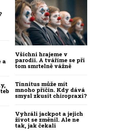
?
Všichni hrajeme v
parodii. A tváříme se při
 a
tom smrtelně vážně
Tinnitus může mít
y,
mnoho příčin. Kdy dává
ateb
smysl zkusit chiropraxi?
Vyhráli jackpot a jejich
život se změnil. Ale ne
tak, jak čekali