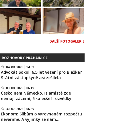
DALŠÍ FOTOGALERIE
ROZHOVORY PRAHAIN.CZ
04. 08. 2026
14:09
Advokát Sokol: 6,5 let vězení pro Blažka?
Státní zástupkyně asi zešílela
03. 08. 2026
06:19
Česko není Německo. Islamisté zde
nemají zázemí, říká exšéf rozvědky
30. 07. 2026
06:39
Ekonom: Slibům o vyrovnaném rozpočtu
nevěříme. A výjimky se nám…