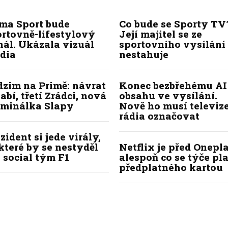
ima Sport bude
Co bude se Sporty TV
ortovně-lifestylový
Její majitel se ze
ál. Ukázala vizuál
sportovního vysílání
dia
nestahuje
dzim na Primě: návrat
Konec bezbřehému AI
abí, třetí Zrádci, nová
obsahu ve vysílání.
iminálka Slapy
Nově ho musí televize
rádia označovat
zident si jede virály,
které by se nestyděl
Netflix je před Onepla
 social tým F1
alespoň co se týče pl
předplatného kartou