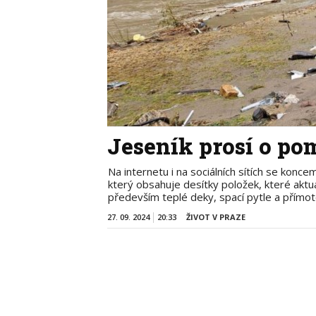
Jeseník prosí o po
Na internetu i na sociálních sítích se konc
který obsahuje desítky položek, které akt
především teplé deky, spací pytle a přímot
27. 09. 2024
20:33
ŽIVOT V PRAZE