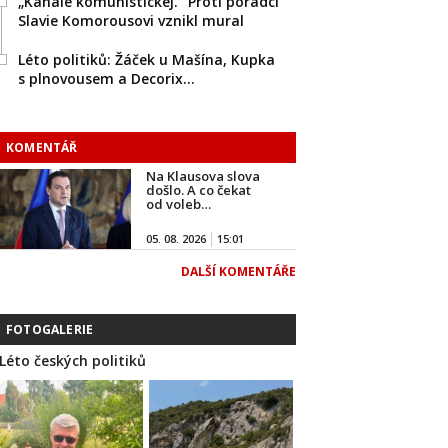
„Kanále komunistickej.“ Proti poradci
Slavie Komorousovi vznikl mural
Léto politiků: Žáček u Mašína, Kupka
s plnovousem a Decorix…
KOMENTÁŘ
Na Klausova slova
došlo. A co čekat
od voleb…
05. 08. 2026
15:01
DALŠÍ KOMENTÁŘE
FOTOGALERIE
Léto českých politiků