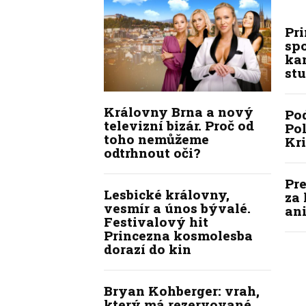
Pr
sp
kan
stu
Královny Brna a nový
Po
televizní bizár. Proč od
Pol
toho nemůžeme
Kr
odtrhnout oči?
Pre
Lesbické královny,
za 
vesmír a únos bývalé.
ani
Festivalový hit
Princezna kosmolesba
dorazí do kin
Bryan Kohberger: vrah,
který má rezervované