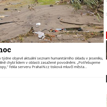
moc
em týdne objevil aktuální seznam humanitárního skladu v Jeseníku,
uálně chybí lidem v oblasti zasažené povodněmi. „Potřebujeme
opy,“ řekla serveru PrahaIN.cz tisková mluvčí města…